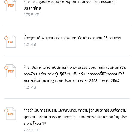
จ้างการบำรุงรักษาระบบห้องสมุดสถาบันเพื่อการยุติธรรมแห่ง
ประเทศไทย
175.5 KB
ซื้อครุภัณฑ์เพื่อเสริมสร้างภาพลักษณ์องค์กร จำนวน 35 รายการ
1.3 MB
จ้างที่ปรึกษาเพื่อดำเนินการศึกษาวิจัยเชิงระบบและออกแบบหลักสูตร
การพัฒนาศักยภาพผู้ปฏิบัติงานเกี่ยวกับมาตรการที่มิใช่การคุมขังที่
สอดคล้องกับมาตรฐานสหประชาชาติ พ.ศ. 2563 – พ.ศ. 2564
1.2 MB
จ้างดำเนินการรวบรวมและพัฒนาองค์ความรู้ด้านนวัตกรรมเพื่อความ
ยุติธรรม: หลักนิติธรรมกับนวัตกรรมและสิทธิพลเมืองดิจิทัลในยุคโรค
ระบาดโควิด 19
277.3 KB