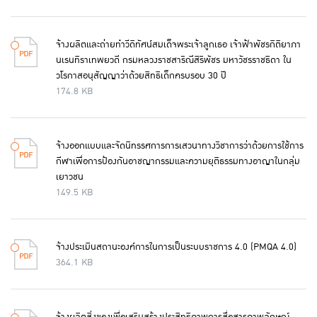
จ้างผลิตและถ่ายทำวีดิทัศน์สมเด็จพระเจ้าลูกเธอ เจ้าฟ้าพัชรกิติยาภา
นเรนทิราเทพยวดี กรมหลวงราชสาริณีสิริพัชร มหาวัชรราชธิดา ใน
วโรกาสอนุสัญญาว่าด้วยสิทธิเด็กครบรอบ 30 ปี
174.8 KB
จ้างออกแบบและจัดนิทรรศการการเสวนาทางวิชาการว่าด้วยการใช้การ
กีฬาเพื่อการป้องกันอาชญากรรมและความยุติธรรมทางอาญาในกลุ่ม
เยาวชน
149.5 KB
จ้างประเมินสถานะองค์การในการเป็นระบบราชการ 4.0 (PMQA 4.0)
364.1 KB