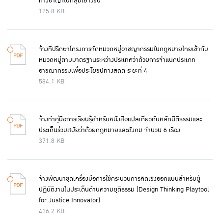
ทางอาญาในกลุ่มเยาวชน
125.8 KB
จ้างที่ปรึกษาโครงการจัดหมวดหมู่อาชญากรรมในกฎหมายไทยเข้ากับ
หมวดหมู่ตามมาตรฐานระหว่างประเทศว่าด้วยการจำแนกประเภท
อาชญากรรมเพื่อประโยชน์ทางสถิติ ระยะที่ 4
584.1 KB
จ้างทำคู่มือการเรียนรู้สำหรับหนังสือแปลเกี่ยวกับหลักนิติธรรมและ
ประเด็นร่วมสมัยว่าด้วยกฎหมายและสังคม จำนวน 6 เรื่อง
371.8 KB
จ้างพัฒนาชุดเครื่องมือการใช้กระบวนการคิดเชิงออกแบบสำหรับผู้
ปฏิบัติงานในประเด็นด้านความยุติธรรม (Design Thinking Playtool
for Justice Innovator)
416.2 KB