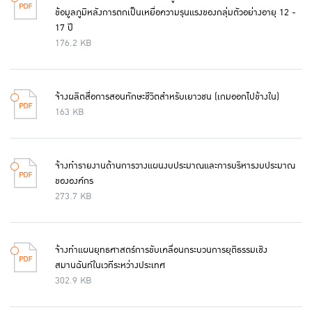
ข้อมูลภูมิหลังการตกเป็นเหยื่อความรุนแรงของกลุ่มตัวอย่างอายุ 12 -
17 ปี
176.2 KB
จ้างผลิตสื่อการสอนทักษะชีวิตสำหรับเยาวชน (เกมออกไปข้างใน)
163 KB
จ้างทำรายงานด้านการวางแผนงบประมาณและการบริหารงบประมาณ
ขององค์กร
273.7 KB
จ้างทำแผนยุทธศาสตร์การขับเคลื่อนกระบวนการยุติธรรมเชิง
สมานฉันท์ในเวทีระหว่างประเทศ
302.9 KB