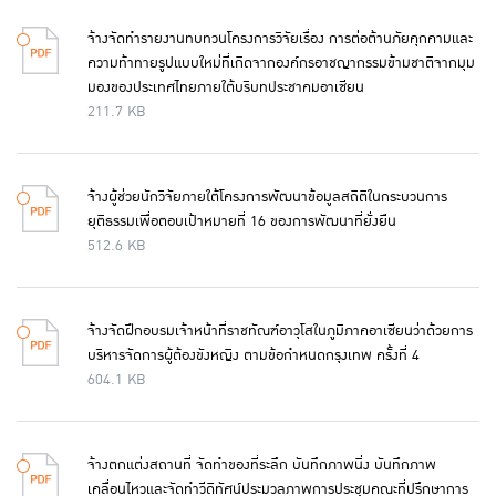
จ้างจัดทำรายงานทบทวนโครงการวิจัยเรื่อง การต่อต้านภัยคุกคามและ
ความท้าทายรูปแบบใหม่ที่เกิดจากองค์กรอาชญากรรมข้ามชาติจากมุม
มองของประเทศไทยภายใต้บริบทประชาคมอาเซียน
211.7 KB
จ้างผู้ช่วยนักวิจัยภายใต้โครงการพัฒนาข้อมูลสถิติในกระบวนการ
ยุติธรรมเพื่อตอบเป้าหมายที่ 16 ของการพัฒนาที่ยั่งยืน
512.6 KB
จ้างจัดฝึกอบรมเจ้าหน้าที่ราชทัณฑ์อาวุโสในภูมิภาคอาเซียนว่าด้วยการ
บริหารจัดการผู้ต้องขังหญิง ตามข้อกำหนดกรุงเทพ ครั้งที่ 4
604.1 KB
จ้างตกแต่งสถานที่ จัดทำของที่ระลึก บันทึกภาพนิ่ง บันทึกภาพ
เคลื่อนไหวและจัดทำวีดิทัศน์ประมวลภาพการประชุมคณะที่ปรึกษาการ