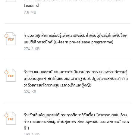
Leaders)
7.8 MB
จ้างผลิตชุดสื่อการเรียนรู้เพื่อความพร้อมสำหรับผู้ต้องขังใกล้พ้นโทษ
แบบอิเล็กทรอนิกส์ (E-learn pre-release programme)
274.2 KB
จ้างวางแผนและสนับสนุนการดำเนินงานโครงการเผยแพร่องค์ความรู้
เกี่ยวกับยุทธศาสตร์ต้นแบบและมาตรฐานเชิงปฏิบัติของสหประชาชาติ
ว่าด้วยการขจัดความรุนแรงต่อเด็กและผู้หญิง
324 KB
จ้างจัดเก็บข้อมูลภายใต้โครงการศึกษาวิจัยเรื่อง “สาธารณสุขในเรือน
จำ: การวิเคราะห์ข้อมูลด้านสุขภาพ สิทธิมนุษยชน และเพศภาวะ” ระยะ
ที่ 1