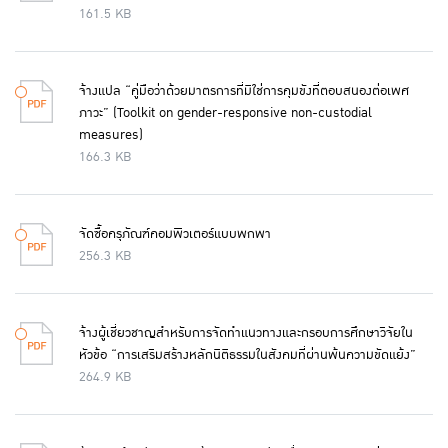
161.5 KB
จ้างแปล “คู่มือว่าด้วยมาตรการที่มิใช่การคุมขังที่ตอบสนองต่อเพศ
ภาวะ” (Toolkit on gender-responsive non-custodial
measures)
166.3 KB
จัดซื้อครุภัณฑ์คอมพิวเตอร์แบบพกพา
256.3 KB
จ้างผู้เชี่ยวชาญสำหรับการจัดทำแนวทางและกรอบการศึกษาวิจัยใน
หัวข้อ “การเสริมสร้างหลักนิติธรรมในสังคมที่ผ่านพ้นความขัดแย้ง”
264.9 KB