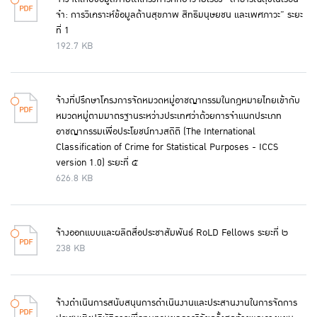
จำ: การวิเคราะห์ข้อมูลด้านสุขภาพ สิทธิมนุษยชน และเพศภาวะ” ระยะ
ที่ 1
192.7 KB
จ้างที่ปรึกษาโครงการจัดหมวดหมู่อาชญากรรมในกฎหมายไทยเข้ากับ
หมวดหมู่ตามมาตรฐานระหว่างประเทศว่าด้วยการจำแนกประเภท
อาชญากรรมเพื่อประโยชน์ทางสถิติ (The International
Classification of Crime for Statistical Purposes - ICCS
version 1.0) ระยะที่ ๕
626.8 KB
จ้างออกแบบและผลิตสื่อประชาสัมพันธ์ RoLD Fellows ระยะที่ ๒
238 KB
จ้างดำเนินการสนับสนุนการดำเนินงานและประสานงานในการจัดการ