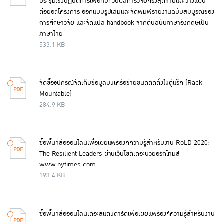
ประชุมเชิงปฏิบัติการเพื่อทบทวนผลการวิจัยครั้งสุดท้ายและวางแผน
ต่อยอดโครงการ ออกแบบรูปเล่มและจัดพิมพ์รายงานฉบับสมบูรณ์ของ
การศึกษาวิจัย และจัดแปล handbook จากต้นฉบับภาษาอังกฤษเป็น
ภาษาไทย
533.1 KB
จัดซื้ออุปกรณ์จัดเก็บข้อมูลบนเครือข่ายชนิดติดตั้งในตู้แร็ค (Rack
Mountable)
284.9 KB
ซื้อพื้นที่สื่อออนไลน์เพื่อเผยแพร่องค์ความรู้สำหรับงาน RoLD 2020:
The Resilient Leaders ผ่านเว็บไซต์เดอะนิวยอร์กไทมส์
www.nytimes.com
193.4 KB
ซื้อพื้นที่สื่อออนไลน์เดอะสแตนดาร์ดเพื่อเผยแพร่องค์ความรู้สำหรับงาน