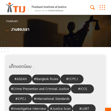
งานของเรา
งานของเรา
แท็กยอดนิยม :
#ASEAN
#Bangkok Rules
#CCPCJ
#Crime Prevention and Criminal Justice
#ICCS
#iCPCJ
#International Standards
#Investigative Interview
#Justice Scan
#LGBT