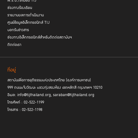
พ.ร.บ./ระเบียบ TIJ
ช่องทางร้องเรียน
รายงานผลการดำเนินงาน
ศูนย์ข้อมูลอิเล็กทรอนิกส์ TIJ
บอกรับข่าวสาร
ช่องทางอิเล็กทรอนิกส์สำหรับติดต่อสถาบันฯ
ติดต่อเรา
ที่อยู่
สถาบันเพื่อการยุติธรรมแห่งประเทศไทย (องค์การมหาชน)
999 ถนนแจ้งวัฒนะ แขวงทุ่งสองห้อง เขตหลักสี่ กรุงเทพฯ 10210
อีเมล: info@tijthailand.org, saraban@tijthailand.org
โทรศัพท์ : 02-522-1199
โทรสาร : 02-522-1198