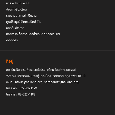
พ.ร.บ./ระเบียบ TIJ
ช่องทางร้องเรียน
รายงานผลการดำเนินงาน
ศูนย์ข้อมูลอิเล็กทรอนิกส์ TIJ
บอกรับข่าวสาร
ช่องทางอิเล็กทรอนิกส์สำหรับติดต่อสถาบันฯ
ในโอกาสเดียวกัน พณฯ ภัทรัตน์ หงษ์ทอง เอกอัครราชทูตและผู้แทนถาวรไทย
ติดต่อเรา
ประจำสำนักงานสหประชาชาติ ณ กรุงเวียนนา ได้ร่วมพิธีเปิดพร้อมแสดงความ
ยินดีกับ TIJ ในการจัดนิทรรศการครั้งนี้ พร้อมทั้งย้ำถึงจุดยืนของไทยที่ให้ความ
สำคัญกับข้อกำหนดกรุงเทพมาอย่างต่อเนื่อง อีกทั้งแสดงความขอบคุณต่อการ
ที่อยู่
สนับสนุนที่ไทยได้รับจากมิตรประเทศ โดยเฉพาะอย่างยิ่ง กลุ่ม Group of
Friends of the Nelson Mandela Rules ที่ไทยเป็นหนึ่งในประธานร่วม
สถาบันเพื่อการยุติธรรมแห่งประเทศไทย (องค์การมหาชน)
999 ถนนแจ้งวัฒนะ แขวงทุ่งสองห้อง เขตหลักสี่ กรุงเทพฯ 10210
กิจกรรมคู่ขนาน ในหัวข้อ “Renewing our
อีเมล: info@tijthailand.org, saraban@tijthailand.org
Promise: Strengthening Support for
โทรศัพท์ : 02-522-1199
Women in Corrections”
โทรสาร : 02-522-1198