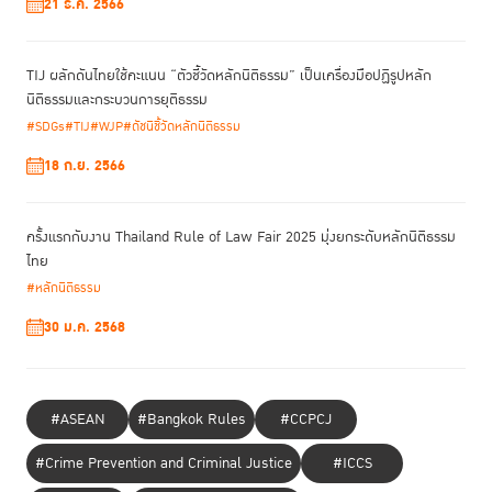
21 ธ.ค. 2566
TIJ ผลักดันไทยใช้คะแนน “ตัวชี้วัดหลักนิติธรรม” เป็นเครื่องมือปฏิรูปหลัก
นิติธรรมและกระบวนการยุติธรรม
#SDGs
#TIJ
#WJP
#ดัชนีชี้วัดหลักนิติธรรม
ศ.(พิเศษ) ดร. กิตติพงษ์ กิตยารักษ์ ประธานกรรมการ TIJ ได้กล่าวในห้วงพิธี
18 ก.ย. 2566
เปิดนิทรรศการถึงจุดเริ่มของ
ข้อกำหนดกรุงเทพที่เกิดจากโครงการกำลังใจใน
เวที CCPCJ ซึ่งครั้งหนึ่งเคยจัดแสดงในสถานที่เดียวกันแห่งนี้ พร้อมเน้นย้ำว่า
“ตลอด 15 ปีที่ผ่านมาได้มีการอนุวัติข้อกำหนดกรุงเทพอย่างกว้างขวาง แต่ยัง
ครั้งแรกกับงาน Thailand Rule of Law Fair 2025 มุ่งยกระดับหลักนิติธรรม
มีความท้าทายอย่างต่อเนื่องในการปฏิบัติตามข้อกำหนดนี้ หัวใจสำคัญของ
ไทย
นิทรรศการนี้คือความเชื่อที่ว่าก้าวต่อไปของประชาคมระหว่างประเทศ คือการไป
#หลักนิติธรรม
ให้ไกลกว่างานราชทัณฑ์ แต่คือการร่วมมือกันข้ามภาคส่วน ไม่เพียงแต่ภาครัฐ
30 ม.ค. 2568
หรือเอกชน แต่รวมถึงภาคประชาสังคม และโดยเฉพาะอย่างยิ่งเสียงของผู้มี
ประสบการณ์ตรงในเรือนจำ เพื่อให้เราสามารถทำให้คำมั่นสัญญาของข้อ
กำหนดกรุงเทพ ที่ได้ให้ไว้ ณ สถานที่แห่งนี้เมื่อหลายปีก่อน กลายเป็นความ
จริงอย่างแท้จริง”
#ASEAN
#Bangkok Rules
#CCPCJ
#Crime Prevention and Criminal Justice
#ICCS