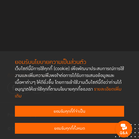
ยอมรับนโยบายความเป็นส่วนตัว
เว็บไซต์นี้มีการใช้คุกกี้ (cookie) เพื่อพัฒนาประสบการณ์การใช้
ติดตามช่องทาง social
งานและเพิ่มความพึงพอใจต่อการได้รับการเสนอข้อมูลและ
เนื้อหาต่างๆ ให้ดียิ่งขึ้น โดยการเข้าใช้งานเว็บไซต์นี้ถือว่าท่านได้
อนุญาตให้เราใช้คุกกี้ตามนโยบายคุกกี้ของเรา
รายละเอียดเพิ่ม
นอกจากนี้ TIJ ยังได้ร่วมกับรัฐบาลไทย สำนักงานว่าด้วยยาเสพติดและ
เติม
อาชญากรรมแห่งสหประชาชาติ (United Nations Office on Drugs and
Crime (UNODC) United Nations Latin American Institute for Crime
Prevention and the Treatment of Offenders (ILANUD) Penal
ยอมรับคุกกี้ที่จำเป็น
Privacy Policy
Cookies Policy
Reform International (PRI) และรัฐบาลแอฟริกาใต้ จัดกิจกรรมคู่ขนาน ใน
หัวข้อ “Renewing our Promise: Strengthening Support for Women in
ยอมรับคุกกี้ทั้งหมด
© Copyright 2023 Thailand Institute of Justice All Rights Reserved
Corrections” เพื่อเน้นย้ำถึงความก้าวหน้าของการขับเคลื่อนข้อกำหนด
กรุงเทพตลอดระยะเวลา 15 ปี รวมทั้งเสริมสร้างความร่วมมือระหว่างประเทศ