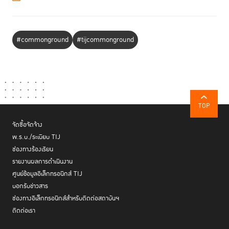
#commonground
#tijcommonground
TOP
จัดซื้อจัดจ้าง
พ.ร.บ./ระเบียบ TIJ
ช่องทางร้องเรียน
รายงานผลการดำเนินงาน
ศูนย์ข้อมูลอิเล็กทรอนิกส์ TIJ
บอกรับข่าวสาร
ช่องทางอิเล็กทรอนิกส์สำหรับติดต่อสถาบันฯ
ติดต่อเรา