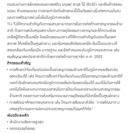
ตนเองผ่านการลักลอบขนยาเพสติด มนุษย์ อาวุธ ไม้ สัตว์ป่า และสินค้าปลอม
แปลง ข้ามพรมแดน การกระทำผิดในลักษณะนี้เป็นภัยอย่างยิ่งต่อความมั่นคง
และการพัฒนาอย่างยั่งยืนในภูมิภาคเอเชีย
TIJ จึงให้ความสำคัญกับการแสวงหามาตรการในการต่อต้านอาชญากรรมข้าม
ชาติ ด้วยการสนับสนุนสถาบันทางการยุติธรรมทางอาญาและให้ความช่วย
เหลือผู้ที่ตกเป็นเหยื่อ โดยมีกรอบแนวทางที่ให้ความสำคัญกับประเด็นเพศ
สภาพ ให้เหยื่อเป็นศูนย์กลาง และคุ้มครองสิทธิของเหยื่อ อันเป็นแนวทางที่
สอดคล้องกับเครื่องมือ มาตรฐาน และข้อกำหนดระดับภูมิภาคและสากล เช่น
อนุสัญญาสหประชาชาติว่าด้วยการต่อต้านการทุจริต ค.ศ. 2003
กิจกรรมสำคัญ
การศึกษาวิจัยเกี่ยวกับประเด็นอาชญากรรมข้ามชาติในภูมิภาคเอเชียตะวัน
ออกเฉียงใต้ เช่น โครงการศึกษาวิจัยเกี่ยวกับแนวโน้มอาชญากรรมข้ามชาติที่
กระทำในลักษณะองค์กรในภูมิภาคเอเชียตะวันออกเฉียงใต้ แนวโน้มในการใช้
เทคโนโลยีและบทบาทของเอกชนในการป้องกันและปราบปรามอาชญากรรม
ข้ามชาติ ตลอดจนการส่งเสริมกระบวนการยุติธรรมที่มีเหยื่อเป็นศูนย์กลาง
การพัฒนาศักยภาพบุคลากร เช่น โครงการสัมมนาหัวข้อ “การพัฒนาทาง
เศรษฐกิกจและการปราบปรามอาชญากรรมในยุคดิจิทัล”
พันธมิตรหลัก
สำนักงานอัยการสูงสุด
กระทรวงยุติธรรม