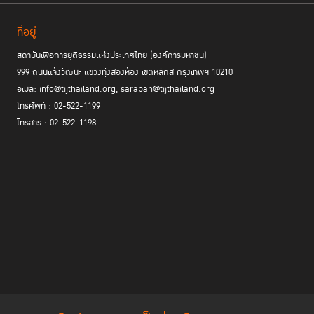
ที่อยู่
สถาบันเพื่อการยุติธรรมแห่งประเทศไทย (องค์การมหาชน)
999 ถนนแจ้งวัฒนะ แขวงทุ่งสองห้อง เขตหลักสี่ กรุงเทพฯ 10210
อีเมล: info@tijthailand.org, saraban@tijthailand.org
โทรศัพท์ : 02-522-1199
โทรสาร : 02-522-1198