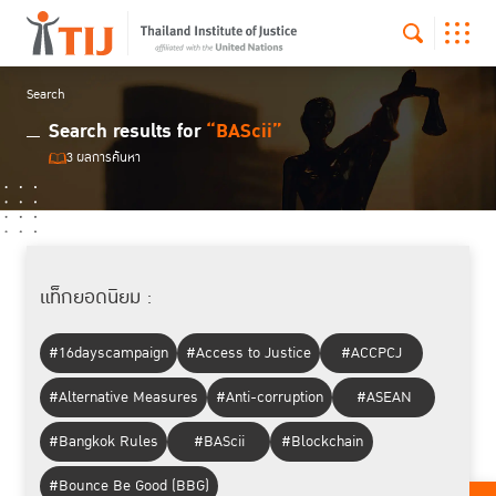
Search
Search results for
“BAScii”
3 ผลการค้นหา
แท็กยอดนิยม :
#16dayscampaign
#Access to Justice
#ACCPCJ
#Alternative Measures
#Anti-corruption
#ASEAN
#Bangkok Rules
#BAScii
#Blockchain
#Bounce Be Good (BBG)