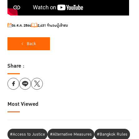
04 ส.ค. 2564
2,431 จำนวนผู้เข้าชม
Back
Share :
Most Viewed
#Access to Justice
#Alternative Measures
#Bangkok Rules