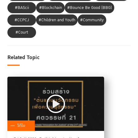
#BAScii
#Blockchain
#Bounce Be Good (BBG)
#CCPCJ
#Children and Youth
#Community
#Court
Related Topic
วิดีโอ