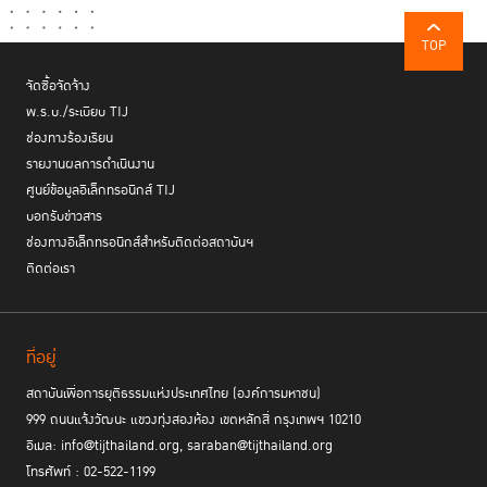
TOP
จัดซื้อจัดจ้าง
พ.ร.บ./ระเบียบ TIJ
ช่องทางร้องเรียน
รายงานผลการดำเนินงาน
ศูนย์ข้อมูลอิเล็กทรอนิกส์ TIJ
บอกรับข่าวสาร
ช่องทางอิเล็กทรอนิกส์สำหรับติดต่อสถาบันฯ
ติดต่อเรา
ที่อยู่
สถาบันเพื่อการยุติธรรมแห่งประเทศไทย (องค์การมหาชน)
999 ถนนแจ้งวัฒนะ แขวงทุ่งสองห้อง เขตหลักสี่ กรุงเทพฯ 10210
อีเมล: info@tijthailand.org, saraban@tijthailand.org
โทรศัพท์ : 02-522-1199