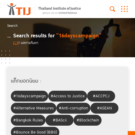
Search
Search results for
“16dayscampaign”
1 ผลการค้นหา
แท็กยอดนิยม :
#16dayscampaign
#Access to Justice
#ACCPCJ
#Alternative Measures
#Anti-corruption
#ASEAN
#Bangkok Rules
#BAScii
#Blockchain
#Bounce Be Good (BBG)