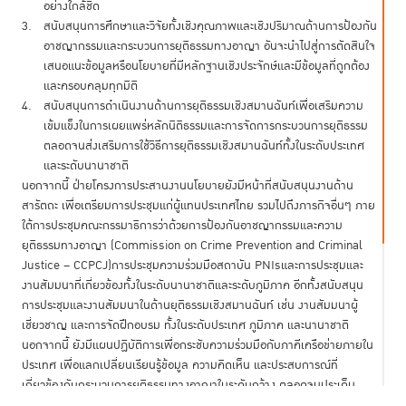
อย่างใกล้ชิด
สนับสนุนการศึกษาและวิจัยทั้งเชิงคุณภาพและเชิงปริมาณด้านการป้องกัน
อาชญากรรมและกระบวนการยุติธรรมทางอาญา อันจะนำไปสู่การตัดสินใจ
เสนอแนะข้อมูลหรือนโยบายที่มีหลักฐานเชิงประจักษ์และมีข้อมูลที่ถูกต้อง
และครอบคลุมทุกมิติ
สนับสนุนการดำเนินงานด้านการยุติธรรมเชิงสมานฉันท์เพื่อเสริมความ
เข้มแข็งในการเผยแพร่หลักนิติธรรมและการจัดการกระบวนการยุติธรรม
ตลอดจนส่งเสริมการใช้วิธีการยุติธรรมเชิงสมานฉันท์ทั้งในระดับประเทศ
และระดับนานาชาติ
นอกจากนี้ ฝ่ายโครงการประสานงานนโยบายยังมีหน้าที่สนับสนุนงานด้าน
สารัตถะ เพื่อเตรียมการประชุมแก่ผู้แทนประเทศไทย รวมไปถึงภารกิจอื่นๆ ภาย
ใต้การประชุมคณะกรรมาธิการว่าด้วยการป้องกันอาชญากรรมและความ
ยุติธรรมทางอาญา (Commission on Crime Prevention and Criminal
Justice – CCPCJ)การประชุมความร่วมมือสถาบัน PNIsและการประชุมและ
งานสัมมนาที่เกี่ยวข้องทั้งในระดับนานาชาติและระดับภูมิภาค อีกทั้งสนับสนุน
การประชุมและงานสัมมนาในด้านยุติธรรมเชิงสมานฉันท์ เช่น งานสัมมนาผู้
เชี่ยวชาญ และการจัดฝึกอบรม ทั้งในระดับประเทศ ภูมิภาค และนานาชาติ
นอกจากนี้ ยังมีแผนปฏิบัติการเพื่อกระชับความร่วมมือกับภาคีเครือข่ายภายใน
ประเทศ เพื่อแลกเปลี่ยนเรียนรู้ข้อมูล ความคิดเห็น และประสบการณ์ที่
เกี่ยวข้องกับกระบวนการยุติธรรมทางอาญาในระดับกว้าง ตลอดจนประเด็น
ปัญหาท้าทายที่มีผลกระทบต่อสังคมทั้งในประเทศและระหว่างประเทศต่อไป