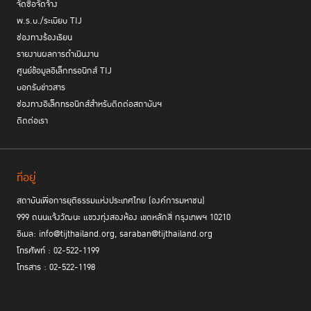
จัดซื้อจัดจ้าง
พ.ร.บ./ระเบียบ TIJ
ช่องทางร้องเรียน
รายงานผลการดำเนินงาน
ศูนย์ข้อมูลอิเล็กทรอนิกส์ TIJ
บอกรับข่าวสาร
ช่องทางอิเล็กทรอนิกส์สำหรับติดต่อสถาบันฯ
ติดต่อเรา
ที่อยู่
สถาบันเพื่อการยุติธรรมแห่งประเทศไทย (องค์การมหาชน)
999 ถนนแจ้งวัฒนะ แขวงทุ่งสองห้อง เขตหลักสี่ กรุงเทพฯ 10210
อีเมล: info@tijthailand.org, saraban@tijthailand.org
โทรศัพท์ : 02-522-1199
โทรสาร : 02-522-1198