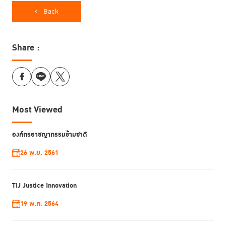
สำนักงานป้องกันยาเสพติดและปราบปรามอาชญากรรมแห่งสหประชาชาติ
Back
(UNODC)
สถาบัน PNI
องค์กรระหว่างประเทศ และองค์กรระดับภูมิภาค
Share :
สถาบันวิชาการระหว่างประเทศ หน่วยงานในกระบวนการยุติธรรม หน่วยงาน
ภาครัฐของประเทศไทย
องค์กรภาคประชาสังคมต่างๆ
Most Viewed
องค์กรอาชญากรรมข้ามชาติ
26 พ.ย. 2561
TIJ Justice Innovation
19 พ.ค. 2564