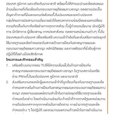
ประเทศ ภูมิภาค และเวทีระดับนานาชาติ พร้อมทั้งให้คำแนะนำและข้อเสนอแนะ
ด้านนโยบายที่เกี่ยวข้องกับกระบวนการยุติธรรมทางอาญา ตลอดจนประเด็น
ปัญหาท้าทายที่มีผลกระทบต่อสังคมทั้งในประเทศและระหว่างประเทศ
กลุ่มโครงการประสานงานนโยบายยังได้แสวงหาความร่วมมือและแลกเปลี่ยน
ความคิดเห็นกับภาคีเครือข่ายจากทุกภาคส่วน ทั้งผู้กำหนดนโยบาย นักปฏิบัติ
การ นักวิชาการ ผู้เชี่ยวชาญ ภาคประชาสังคม ตลอดจนหน่วยงานต่างๆ ทั้งใน
ประเทศและต่างประเทศ เพื่อเสริมสร้างความเข้าใจอันดีและส่งเสริมการประยุกต์
ใช้มาตรฐานและข้อกำหนดระดับสากลด้านการป้องกันอาชญากรรมและ
กระบวนการยุติธรรมทางอาญา หลักนิติธรรม และการพัฒนาที่ยั่งยืนสู่ภาค
ปฏิบัติได้อย่างมีประสิทธิภาพ
โครงการและกิจกรรมสำคัญ
เสริมสร้างบทบาทของ TIJให้มีความเข้มแข็งในด้านการป้องกัน
อาชญากรรมและกระบวนการยุติธรรมทางอาญา ในฐานะสถาบันเครือ
ข่าย PNIsทั้งในระดับประเทศ ภูมิภาค และนานาชาติ
ส่งเสริมความตระหนักรู้และความเข้าใจที่ถูกต้องเกี่ยวกับมาตรฐานและข้อ
กำหนดสากลในด้านการป้องกันอาชญากรรมและกระบวนการยุติธรรมทาง
อาญา ตลอดจนเผยแพร่ความสำเร็จในการประยุกต์ใช้มาตรฐานและข้อ
กำหนดดังกล่าว โดยดำเนินงานร่วมกับเจ้าหน้าที่จากภาครัฐและหน่วยงาน
ภายในประเทศจากทุกภาคส่วนในการติดตาม การนำมาตรฐานและข้อ
กำหนดต่าง ๆ ไปปฏิบัติ และรายงานผลความก้าวหน้าในการดำเนินงาน