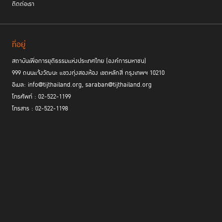
ติดต่อเรา
ที่อยู่
สถาบันเพื่อการยุติธรรมแห่งประเทศไทย (องค์การมหาชน)
999 ถนนแจ้งวัฒนะ แขวงทุ่งสองห้อง เขตหลักสี่ กรุงเทพฯ 10210
อีเมล: info@tijthailand.org, saraban@tijthailand.org
โทรศัพท์ : 02-522-1199
โทรสาร : 02-522-1198