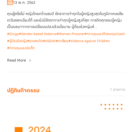
13 พ.ค. 2562
คุณรู้หรือไม่ หญิงไทยคว้าแชมป์ อัตราการจำคุกในผู้หญิงสูงสุดในภูมิภาคเอเชีย
ตะวันออกเฉียงใต้ และยังมีอัตราการจำคุกผู้หญิงสูงที่สุด การติดคุกของผู้หญิง
เป็นผลมาจากการเปลี่ยนแปลงเชิงนโยบาย ผู้ต้องขังหญิงส่...
#Drugs
#Gender-based VIolence
#Women Prisoner
#ความรุนแรงด้วยเหตุแห่งเพศ
#ผู้ต้องขังหญิง
#ยาเสพติด
#ASEAN
#อาเซียน
#Violence Against Children
#ความรุนแรงต่อเด็ก
Read More
ปฏิทินกิจกรรม
1 รายการ