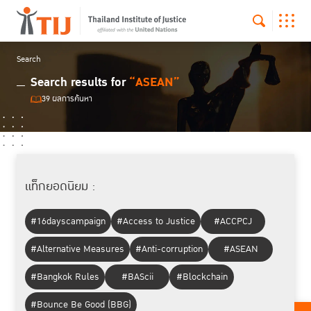
Search
Search results for
“ASEAN”
39 ผลการค้นหา
แท็กยอดนิยม :
#16dayscampaign
#Access to Justice
#ACCPCJ
#Alternative Measures
#Anti-corruption
#ASEAN
#Bangkok Rules
#BAScii
#Blockchain
#Bounce Be Good (BBG)