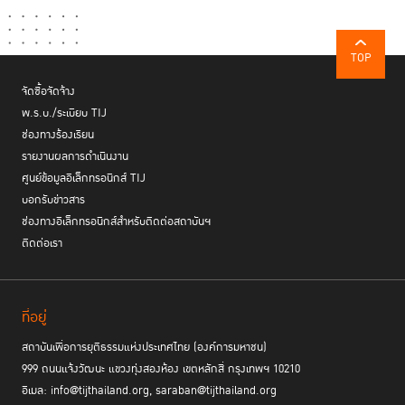
TOP
จัดซื้อจัดจ้าง
พ.ร.บ./ระเบียบ TIJ
ช่องทางร้องเรียน
รายงานผลการดำเนินงาน
ศูนย์ข้อมูลอิเล็กทรอนิกส์ TIJ
บอกรับข่าวสาร
ช่องทางอิเล็กทรอนิกส์สำหรับติดต่อสถาบันฯ
ติดต่อเรา
ที่อยู่
สถาบันเพื่อการยุติธรรมแห่งประเทศไทย (องค์การมหาชน)
999 ถนนแจ้งวัฒนะ แขวงทุ่งสองห้อง เขตหลักสี่ กรุงเทพฯ 10210
อีเมล: info@tijthailand.org, saraban@tijthailand.org