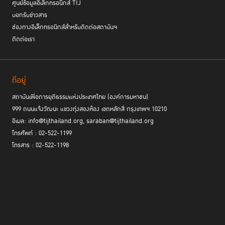
ศูนย์ข้อมูลอิเล็กทรอนิกส์ TIJ
บอกรับข่าวสาร
ช่องทางอิเล็กทรอนิกส์สำหรับติดต่อสถาบันฯ
ติดต่อเรา
ที่อยู่
สถาบันเพื่อการยุติธรรมแห่งประเทศไทย (องค์การมหาชน)
999 ถนนแจ้งวัฒนะ แขวงทุ่งสองห้อง เขตหลักสี่ กรุงเทพฯ 10210
อีเมล: info@tijthailand.org, saraban@tijthailand.org
โทรศัพท์ : 02-522-1199
โทรสาร : 02-522-1198