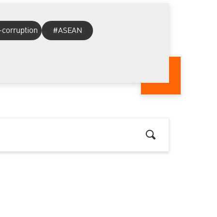
-corruption
#ASEAN