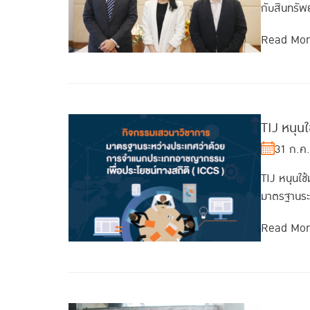
กับสินทรัพ
Read Mo
TIJ หนุ
31 ก.ค
TIJ หนุนใ
มาตรฐานระ
Read Mo