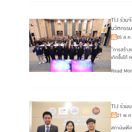
TIJ ร่วม
นวัตกรรม
05 ส.ค
“การสร้างระ
เกิดขึ้นได
Read Mo
TIJ ร่วมบ
21 พ.ค
สถาบันเพื่