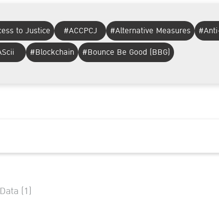
ess to Justice
#ACCPCJ
#Alternative Measures
#Anti
Scii
#Blockchain
#Bounce Be Good (BBG)
 Data (1)