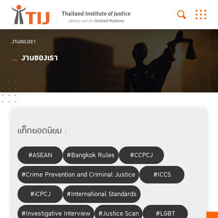
งานของเรา
งานของเรา
แท็กยอดนิยม :
#ASEAN
#Bangkok Rules
#CCPCJ
#Crime Prevention and Criminal Justice
#ICCS
#iCPCJ
#International Standards
#Investigative Interview
#Justice Scan
#LGBT