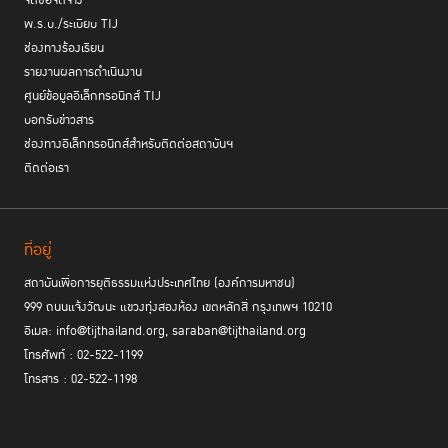
จัดซื้อจัดจ้าง
พ.ร.บ./ระเบียบ TIJ
ช่องทางร้องเรียน
รายงานผลการดำเนินงาน
ศูนย์ข้อมูลอิเล็กทรอนิกส์ TIJ
บอกรับข่าวสาร
ช่องทางอิเล็กทรอนิกส์สำหรับติดต่อสถาบันฯ
ติดต่อเรา
ที่อยู่
สถาบันเพื่อการยุติธรรมแห่งประเทศไทย (องค์การมหาชน)
999 ถนนแจ้งวัฒนะ แขวงทุ่งสองห้อง เขตหลักสี่ กรุงเทพฯ 10210
อีเมล: info@tijthailand.org, saraban@tijthailand.org
โทรศัพท์ : 02-522-1199
โทรสาร : 02-522-1198