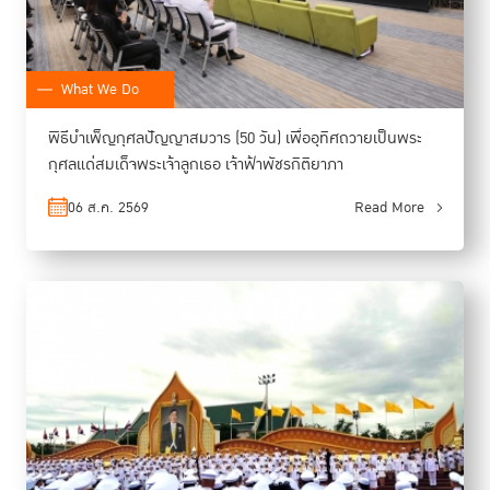
What We Do
พิธีบำเพ็ญกุศลปัญญาสมวาร (50 วัน) เพื่ออุทิศถวายเป็นพระ
กุศลแด่สมเด็จพระเจ้าลูกเธอ เจ้าฟ้าพัชรกิติยาภา
06 ส.ค. 2569
Read More