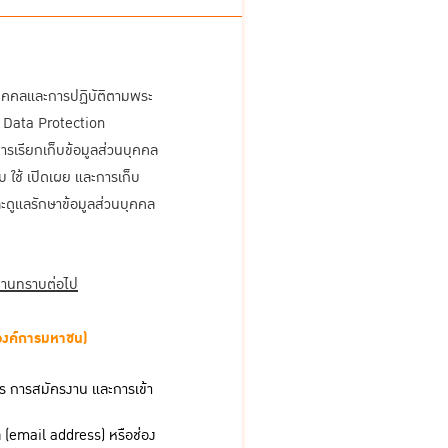
นบุคคลและการปฏิบัติตามพระ
l Data Protection
การเรียกเก็บข้อมูลส่วนบุคคล
ม ใช้ เปิดเผย และการเก็บ
จะดูแลรักษาข้อมูลส่วนบุคคล
ท่านทราบต่อไป
(องค์การมหาชน)
สาร การสมัครงาน และการเข้า
 (email address) หรือช่อง