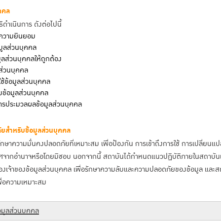
ุคคล
ธิดำเนินการ ดังต่อไปนี้
นความยินยอม
อมูลส่วนบุคคล
ูลส่วนบุคคลให้ถูกต้อง
ส่วนบุคคล
ช้ข้อมูลส่วนบุคคล
ายข้อมูลส่วนบุคคล
การประมวลผลข้อมูลส่วนบุคคล
ยสำหรับข้อมูลส่วนบุคคล
รักษาความมั่นคงปลอดภัยที่เหมาะสม
เพื่อป้องกัน
การเข้าถึงการใช้
การเปลี่ยนแป
าศจากอำนาจหรือโดยมิชอบ
นอกจากนี้
สถาบันได้กำหนดแนวปฏิบัติภายในสถาบันเพ
องเจ้าของข้อมูลส่วนบุคคล
เพื่อรักษาความลับและความปลอดภัยของข้อมูล
และสถ
พื่อความเหมาะสม
อมูลส่วนบุคคล