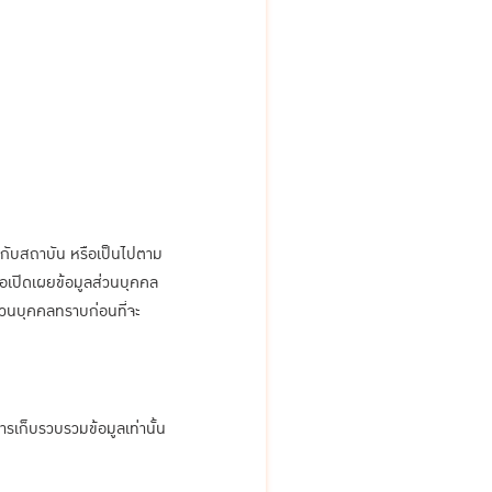
ว้กับสถาบัน หรือเป็นไปตาม
อเปิดเผยข้อมูลส่วนบุคคล
ส่วนบุคคลทราบก่อนที่จะ
ารเก็บรวบรวมข้อมูลเท่านั้น