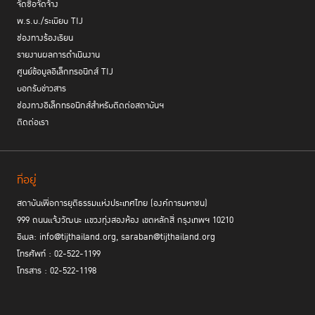
อย่างเป็นทางการ
จัดซื้อจัดจ้าง
พ.ร.บ./ระเบียบ TIJ
ปัจจุบัน สำนักนวัตกรรมฯ มองว่าบทบาทของเราคือการเป็นจุดเชื่อมต่อและ
ช่องทางร้องเรียน
อำนวยความสะดวกให้เกิดความร่วมมือกันของภาคีเครือข่ายและผู้มีส่วนได้ส่วน
รายงานผลการดำเนินงาน
เสียจากหลากหลายภาคส่วน ทั้งในและนอกกระบวนการยุติธรรม เรามอบพื้นที่
ศูนย์ข้อมูลอิเล็กทรอนิกส์ TIJ
ทดลอง และแหล่งทรัพยากรในการเรียนรู้ เพื่อสร้างนวัตกรรมที่จะสามารถผลัก
บอกรับข่าวสาร
ดันให้ระบบยุติธรรมเป็นระบบที่ยึดประชาชนเป็นศูนย์กลาง ประเด็นปัญหาหลัก
ช่องทางอิเล็กทรอนิกส์สำหรับติดต่อสถาบันฯ
ที่เรามุ่งเน้น ได้แก่ ความรุนแรงทางเพศ การเสริมพลังเยาวชนที่ก้าวพลาดและ
ติดต่อเรา
เยาวชนกลุ่มเสี่ยงอาชญากรรม และการเสริมสร้างการมีส่วนร่วมของพลเมือง
ในกระบวนการยุติธรรมผ่านการใช้ข้อมูลเปิดและเทคโนโลยี
อย่างไรก็ตาม งานของสำนักนวัตกรรมฯ​ เพิ่งเริ่มต้น ยังมีข้อท้าทายและสิ่งใหม่
ที่อยู่
ให้ต้องเรียนรู้อีกมาก เราหวังว่า จะสามารถแบ่งปันประสบการณ์และการเรียนรู้
สถาบันเพื่อการยุติธรรมแห่งประเทศไทย (องค์การมหาชน)
ของเรา ให้เป็นประโยชน์ได้ต่อไป
999 ถนนแจ้งวัฒนะ แขวงทุ่งสองห้อง เขตหลักสี่ กรุงเทพฯ 10210
โครงการหลักของเรา :
อีเมล: info@tijthailand.org, saraban@tijthailand.org
Mysis Chatbot
โทรศัพท์ : 02-522-1199
โทรสาร : 02-522-1198
Yak Data
Rethinking Justice for Innovator: a justice curriculum for 21st