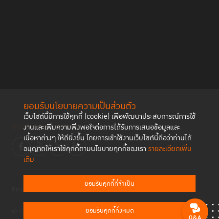
century
Toolbox for justice innovation:
Design thinking playbook [coming soon]
Future thinking for justice curriculum handbook
ติดตามงานของเราได้ที่
เฟซบุ๊ค TIJ-Project j
หากท่านสนใจมาเป็นส่วนหนึ่งหรือมีคำถามเพิ่มเติม สามารถติดต่อเราได้ที่ :
j-innovation@tijthailand.org
หรือ
kanravee.k@tijthailand.org
ยอมรับนโยบายความเป็นส่วนตัว
เว็บไซต์นี้มีการใช้คุกกี้ (cookie) เพื่อพัฒนาประสบการณ์การใช้
สนใจเรียนรู้ ติดตามความเคลื่อนไหวล่าสุดของ
“
นวัตกรรมเพื่อความ
ติดตามช่องทาง social
งานและเพิ่มความพึงพอใจต่อการได้รับการเสนอข้อมูลและ
ยุติธรรม
”
จากผู้นำทางความคิดทั่วโลก:
เนื้อหาต่างๆ ให้ดียิ่งขึ้น โดยการเข้าใช้งานเว็บไซต์นี้ถือว่าท่านได้
อนุญาตให้เราใช้คุกกี้ตามนโยบายคุกกี้ของเรา
รายละเอียดเพิ่ม
The Hague Institute for Innovation of Law [HiiL]
- The latest
เติม
development of justice innovation from the Innovating Justice
Forum 2021 hosted by HiiL
ยอมรับคุกกี้ที่จำเป็น
Privacy Policy
Cookies Policy
The World Justice Project [WJP]
- Browse the world for the ideas
that meet the world justice challenge each year
ยอมรับคุกกี้ทั้งหมด
© Copyright 2023 Thailand Institute of Justice All Rights Reserved