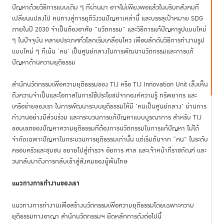
ปัญหาด้วยวิธีการแบบเดิม ๆ ที่ผ่านมา อาจไม่เพียงพอแล้วในบริบทสังคมที่
เปลี่ยนแปลงไป หนทางสู่การยุติวังวนปัญหาเหล่านี้ และบรรลุเป้าหมาย SDG
ภายในปี 2030 จำเป็นต้องอาศัย ”นวัตกรรม” และวิธีการแก้ปัญหารูปแบบใหม่
ๆ ในปัจจุบัน หลายประเทศทั่วโลกเริ่มเคลื่อนไหว เพื่อผลักดันวิธีการทำงานรูป
แบบใหม่ ๆ ที่เน้น ‘คน’ เป็นศูนย์กลางในการพัฒนานวัตกรรมและการแก้
ปัญหาด้านความยุติธรรม
สำนักนวัตกรรมเพื่อความยุติธรรมของ TIJ หรือ TIJ Innovation Unit เล็งเห็น
ถึงความจำเป็นและโอกาสในการใช้ประโยชน์จากองค์ความรู้ ทรัพยากร และ
เครือข่ายของเรา ในการพัฒนาระบบยุติธรรมให้มี 'คนเป็นศูนย์กลาง' ผ่านการ
ทำงานอย่างมีส่วนร่วม และกระบวนการแก้ปัญหาแบบบูรณาการ สำหรับ TIJ
ขอบเขตของปัญหาความยุติธรรมที่ต้องการนวัตกรรมในการแก้ปัญหา ไม่ได้
จำกัดเฉพาะปัญหาในกระบวนการยุติธรรมเท่านั้น แต่เริ่มต้นจาก “คน” ในระดับ
ครอบครัวและชุมชน ขยายไปสู่ตำรวจ อัยการ ศาล และเจ้าหน้าที่ราชทัณฑ์ และ
วนกลับมาถึงการกลับเข้าสู่สังคมของผู้พ้นโทษ
แนวทางการทำงานของเรา
แนวทางการทำงานเพื่อสร้างนวัตกรรมเพื่อความยุติธรรมโดยเฉพาะความ
ยุติธรรมทางอาญา สำนักนวัตกรรมฯ ยึดหลักการดังต่อไปนี้