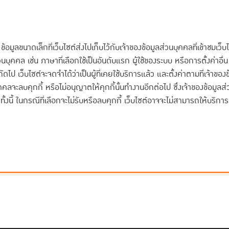
อมูลขนาดเล็กที่เว็บไซต์ส่งไปเก็บไว้กับเจ้าของข้อมูลส่วนบุคคลที่เข้าชมเว็บไซ
นบุคคล เช่น ภาษาที่เลือกใช้เป็นอันดับแรก ผู้ใช้ของระบบ หรือการตั้งค่าอื่น 
ถัดไป เว็บไซต์จะจดจำได้ว่าเป็นผู้ที่เคยใช้บริการแล้ว และตั้งค่าตามที่เจ้า
คคลจะลบคุกกี้ หรือไม่อนุญาตให้คุกกี้นั้นทำงานอีกต่อไป ซึ่งเจ้าของข้อมูล
้ ทั้งนี้ ในกรณีที่เลือกจะไม่รับหรือลบคุกกี้ เว็บไซต์อาจจะไม่สามารถให้บร