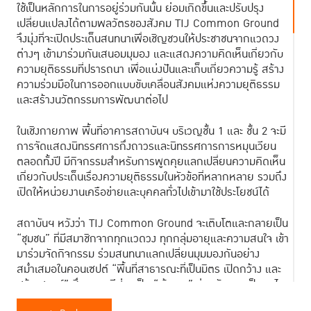
ใช้เป็นหลักการในการอยู่ร่วมกันนั้น ย่อมเกิดขึ้นและปรับปรุง
เปลี่ยนแปลงได้ตามพลวัตรของสังคม TIJ Common Ground
จึงมุ่งที่จะเปิดประเด็นสนทนาเพื่อเชิญชวนให้ประชาชนจากแวดวง
ต่างๆ เข้ามาร่วมกันเสนอมมุมอง และแสดงความคิดเห็นเกี่ยวกับ
ความยุติธรรมที่ปรารถนา เพื่อแบ่งปันและเก็บเกี่ยวความรู้ สร้าง
ความร่วมมือในการออกแบบขับเคลื่อนสังคมแห่งความยุติธรรม
และสร้างนวัตกรรมการพัฒนาต่อไป
ในเชิงกายภาพ พื้นที่อาคารสถาบันฯ บริเวญชั้น 1 และ ชั้น 2 จะมี
การจัดแสดงนิทรรศการกึ่งถาวรและนิทรรศการการหมุนเวียน
ตลอดทั้งปี มีกิจกรรมสำหรับการพูดคุยแลกเปลี่ยนความคิดเห็น
เกี่ยวกับประเด็นเรื่องความยุติธรรมในหัวข้อที่หลากหลาย รวมถึง
เปิดให้หน่วยงานเครือข่ายและบุคคลทั่วไปเข้ามาใช้ประโยชน์ได้
สถาบันฯ หวังว่า TIJ Common Ground จะเติบโตและกลายเป็น
“ชุมชน” ที่มีสมาชิกจากทุกแวดวง ทุกกลุ่มอายุและความสนใจ เข้า
มาร่วมจัดกิจกรรม ร่วมสนทนาแลกเปลี่ยนมุมมองกันอย่าง
สม่ำเสมอในคอนเซปต์
“พื้นที่สาธารณะที่เป็นมิตร เปิดกว้าง และ
สร้างสรรค์” ซึ่งทุกคนมีส่วนเป็น “เจ้าของ” ร่วมกัน และเป็นกลไก
สำคัญที่ทำให้สถาบันฯ ได้สานต่อพันธกิจสำคัญในการยกระดับ