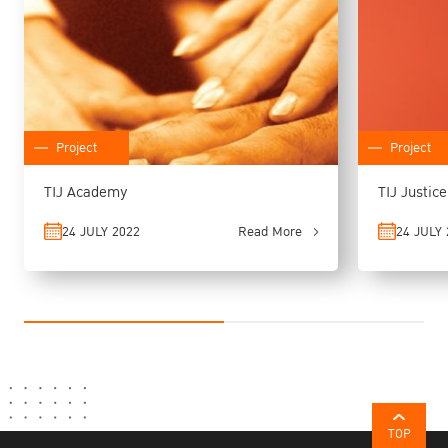
Project
Project
TIJ Academy
TIJ Justic
24 JULY 2022
Read More
24 JULY 
TOP