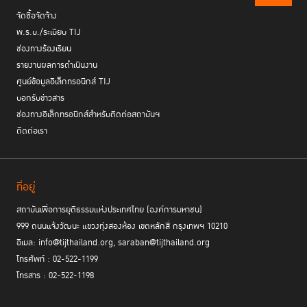
จัดซื้อจัดจ้าง
พ.ร.บ./ระเบียบ TIJ
ช่องทางร้องเรียน
รายงานผลการดำเนินงาน
ศูนย์ข้อมูลอิเล็กทรอนิกส์ TIJ
บอกรับข่าวสาร
ช่องทางอิเล็กทรอนิกส์สำหรับติดต่อสถาบันฯ
ติดต่อเรา
ที่อยู่
สถาบันเพื่อการยุติธรรมแห่งประเทศไทย (องค์การมหาชน)
999 ถนนแจ้งวัฒนะ แขวงทุ่งสองห้อง เขตหลักสี่ กรุงเทพฯ 10210
อีเมล: info@tijthailand.org, saraban@tijthailand.org
โทรศัพท์ : 02-522-1199
โทรสาร : 02-522-1198