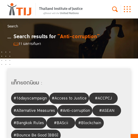
Search
Search results for
“Anti-corruption”
11 ผลการค้นหา
แท็กยอดนิยม :
#16dayscampaign
#Access to Justice
#ACCPCJ
#Alternative Measures
#Anti-corruption
#ASEAN
#Bangkok Rules
#BAScii
#Blockchain
#Bounce Be Good (BBG)