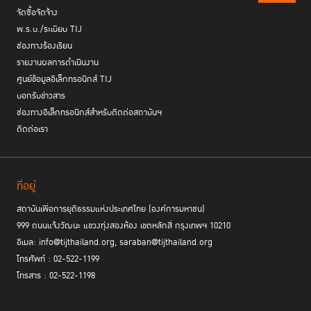
จัดซื้อจัดจ้าง
พ.ร.บ./ระเบียบ TIJ
ช่องทางร้องเรียน
รายงานผลการดำเนินงาน
ศูนย์ข้อมูลอิเล็กทรอนิกส์ TIJ
บอกรับข่าวสาร
ช่องทางอิเล็กทรอนิกส์สำหรับติดต่อสถาบันฯ
ติดต่อเรา
ที่อยู่
สถาบันเพื่อการยุติธรรมแห่งประเทศไทย (องค์การมหาชน)
999 ถนนแจ้งวัฒนะ แขวงทุ่งสองห้อง เขตหลักสี่ กรุงเทพฯ 10210
อีเมล: info@tijthailand.org, saraban@tijthailand.org
โทรศัพท์ : 02-522-1199
โทรสาร : 02-522-1198