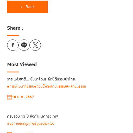
แนวคิดใหม่ๆ จากหลักสูตร เพื่อนำไปปรับใช้ในองค์กร โดยหลักสูตรจะเริ่มขึ้น
Back
ตั้งแต่เดือนธันวาคม 2563 – มิถุนายน 2564
Highlight ของหลักสูตร RoLD 2020: The Resilient Leader ประกอบด้วย
การบรรยายพิเศษ “Special Lecture Series” เพื่อเรียนรู้จากวิทยากรที่
Share :
มีประสบการณ์โดยตรงในหัวข้อที่เกี่ยวกับหลักนิติธรรมในมุมมองที่เชื่อม
นโยบาย กฎหมาย และแนวปฏิบัติทั้งในระดับประเทศและสากล เพื่อนำไปสู่
การพัฒนาที่ยั่งยืน
การอภิปรายนานาชาติรูปแบบออนไลน์ “Global Webinar Series” นำ
การเรียนการสอนโดยคณาจารย์ในเครือข่าย IGLP เพื่อเสริมสร้างองค์
Most Viewed
ความรู้ในด้านการพัฒนาและผลกระทบที่เกี่ยวข้องทางสังคม ในประเด็น
ความท้าทายหลังสภาวะวิกฤตโควิด-19 เช่น Comparative regulatory
responses, Social justice, poverty and inequality, Criminal
วาระแห่งชาติ… ขับเคลื่อนหลักนิติธรรมนำไทย
justice reform, Labor, education and the future of work, และ
#การพัฒนาที่ยั่งยืน
#ดัชนีชี้วัดหลักนิติธรรม
#หลักนิติธรรม
Global governance and multilateralism
18 ม.ค. 2567
การเรียนการสอนรูปแบบ “The Problem Labs: Executive Future
Thinking for Justice Series” โดยครั้งนี้จะใช้กรอบแนวคิด “Future
Thinking” ในการเรียนการสอน ผ่าน 4 ประเด็นทางสังคม ได้แก่ 1. การ
ครบรอบ 13 ปี ข้อกำหนดกรุงเทพ
เข้าถึงกระบวนการยุติธรรม (Access to Justice) 2. ความรุนแรงทาง
#ข้อกำหนดกรุงเทพ
เพศ (Gender-based Violence) 3. การฟื้นฟูแก้ไขผู้กระทำผิดกลับสู่
#ผู้ต้องขังหญิง
สังคม (Social Reintegration) 4. การต่อต้านคอร์รัปชัน (Anti-