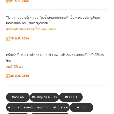
21 ธ.ค. 2566
Corruption)
หลักสูตร TIJ-IGLP Workshop for Emerging Leaders on the Rule
of Law and Policy ที่จะจัดขึ้นระหว่างวันที่ 6–11 มิถุนายน 2564 นำโดย
TIJ ผลักดันไทยใช้คะแนน “ตัวชี้วัดหลักนิติธรรม” เป็นเครื่องมือปฏิรูปหลัก
คณาจารย์ในเครือข่าย IGLP ตลอดจนวิทยากรผู้ทรงคุณวุฒิ เพื่อทำความ
นิติธรรมและกระบวนการยุติธรรม
เข้าใจองค์ความรู้เชิงลึก เกี่ยวกับการพัฒนานโยบายอย่างยั่งยืน
#SDGs
#TIJ
#WJP
#ดัชนีชี้วัดหลักนิติธรรม
18 ก.ย. 2566
ครั้งแรกกับงาน Thailand Rule of Law Fair 2025 มุ่งยกระดับหลักนิติธรรม
ไทย
#หลักนิติธรรม
30 ม.ค. 2568
#ASEAN
#Bangkok Rules
#CCPCJ
#Crime Prevention and Criminal Justice
#ICCS