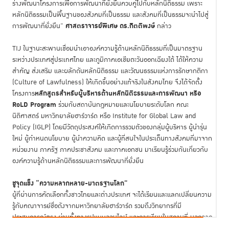
ร่างพัฒนาโครงการเพื่อการพัฒนาที่ยั่งยืนควบคู่ไปกับหลักนิติธรรม เพราะ
หลักนิติธรรมเป็นพื้นฐานของสังคมที่เป็นธรรม และสังคมที่เป็นธรรมจะนำไปสู่
ศาสตราจารย์พิเศษ ดร.กิตติพงษ์
การพัฒนาที่ยั่งยืน”
กล่าว
TIJ ในฐานะสะพานเชื่อมนำเอาองค์ความรู้ด้านหลักนิติธรรมที่เป็นมาตรฐาน
ระหว่างประเทศสู่ประเทศไทย และภูมิภาคเอเชียตะวันออกเฉียงใต้ ได้ให้ความ
สำคัญ ส่งเสริม และผลักดันหลักนิติธรรม และวัฒนธรรมแห่งการรักษากติกา
(Culture of Lawfulness) ให้เกิดขึ้นอย่างแท้จริงในสังคมไทย จึงได้จัดตั้ง
หลักสูตรสำหรับผู้บริหารด้านหลักนิติธรรมและการพัฒนา
หรือ
โครงการ
RoLD Program
ร่วมกับสถาบันกฎหมายและนโยบายระดับโลก คณะ
นิติศาสตร์ มหาวิทยาลัยฮาร์วาร์ด หรือ Institute for Global Law and
Policy (IGLP) โดยมีวัตถุประสงค์ให้เกิดการรวมตัวของกลุ่มผู้บริหาร ผู้นำรุ่น
ใหม่ ผู้กำหนดนโยบาย ผู้นำความคิด และผู้ที่สนใจในประเด็นทางสังคมที่มาจาก
หน่วยงาน ภาครัฐ ภาคประชาสังคม และภาคเอกชน มาเรียนรู้ร่วมกันเกี่ยวกับ
องค์ความรู้ด้านหลักนิติธรรมและการพัฒนาที่ยั่งยืน
ชูจุดแข็ง “ความหลากหลาย
-
มาตรฐานโลก”
ผู้ที่ผ่านการคัดเลือกทั้งชาวไทยและต่างประเทศ จะได้เรียนและแลกเปลี่ยนความ
รู้กับคณาจารย์ชื่อดังจากมหาวิทยาลัยฮาร์วาร์ด รวมถึงวิทยากรที่มี
ประสบการณ์ตรง ผ่านทั้งทางรูปแบบออนไลน์ และการเรียนในสถานที่ นอกจาก
นี้ ยังได้ทั้งเครือข่ายระดับผู้นำหลากหลายสาขาวิชาชีพ องค์ความรู้ที่ทันสมัย