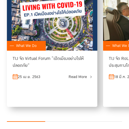
อื่นที่เคยได้เรียนมา
“หลักนิติธรรม ในหลักสูตร RoLD ที่ผมเรียน ช่วยทำให้รู้สึกว่าสามารถนำมา
ปรับใช้ในเรื่องที่อยู่ใกล้ตัวมากขึ้น เช่น เรื่องการเข้าถึงสินเชื่อของคนที่ขาด
โอกาส ด้วยระบบ ด้วยกฎหมายที่ทำได้จริง และหลักสูตรนี้ช่วยให้ผมได้เปิดโลก
ในหลายมิติ อย่างการไปดูเรือนจำชั่วคราวดอยฮาง ที่ จ.เชียงราย ก็ทำให้ได้เห็น
ว่า คนเหล่านี้จำนวนมากไม่ได้ตั้งใจทำผิด เพียงแต่เป็นผู้ที่ขาดโอกาส เมื่อเรานำ
What We Do
What We 
หลักนิติธรรมไปให้โอกาสเขา เขาจะสามารถใช้โอกาสนั้นกลับมาสู่สังคมได้อย่าง
มีคุณภาพ ผมก็นำสิ่งที่เห็นมาเสนอเป็นการใช้มาตรการทางภาษีที่สนับสนุนให้
TIJ จัด Virtual Forum “เปิดเมืองอย่างไรให้
TIJ จัด RoL
เอกชนที่จ้างแรงงานจากคนกลุ่มนี้มาหักภาษีเพิ่มได้ เพื่อจูงใจให้ภาคเอกชนร่วม
ปลอดภัย”
ประชุมทางไ
สร้างโอกาสให้เขา ก็เห็นได้ว่า สามารถนำไปใช้ได้จริง”
25 เม.ย. 2563
Read More
18 มี.ค. 
รศ.นพ.วิศิษฎ์ วามวาณิชย์ ผู้อำนวยการโรงพยาบาลศิริราช
กล่าวว่า
นอกจากเนื้อหาหลักสูตรที่มีความเป็นสหวิทยาการ ผนวกความรู้ด้านการ
หลักสูตร
RoLD
บริการและกฎหมายไว้ด้วยกันแล้ว
ยังเน้นสร้างกระบวนการ
เรียนรู้ผ่านการอภิปราย ตั้งคำถามระหว่างกลุ่มนักศึกษาด้วยกัน ผสมผสานกับ
ภาคปฏิบัติที่ทำให้เข้าใจเป้าหมายของหลักนิติธรรมที่มุ่งเน้นการอยู่ร่วมกันใน
สังคมอย่างเป็นธรรม ทุกคนในสังคมมีส่วนร่วม ทำให้เกิดการพัฒนาสังคม
อย่างยั่งยืน