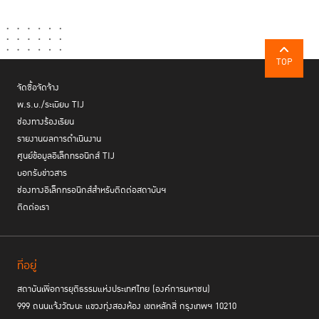
ศาสตราจารย์ ดร.สุชัชวีร์ สุวรรณสวัสดิ์
อธิการบดี สถาบันเทคโนโลยี
พระจอมเกล้าเจ้าคุณทหารลาดกระบัง (สจล.)
กล่าวว่า การได้เข้าร่วม
หลักสูตร
RoLD
ได้ขยายมุมมองด้านกฎหมายที่มีความคล้ายคลึงกับหลักคิด
ด้านวิศวกรรม นำมาพัฒนาภาวะความเป็นผู้นำของตนเองได้ โดยเฉพาะอย่าง
TOP
ยิ่งการบริหารองค์กรในยุคดิสรัปชั่นที่จำเป็นต้องอาศัยความยุติธรรมเป็นหลัก
ในการบริหาร
จัดซื้อจัดจ้าง
พ.ร.บ./ระเบียบ TIJ
นางสิรินยา บิซอฟ
นางแบบ และนักเคลื่อนไหวทางสิทธิสตรี
กล่าวว่า การได้
ช่องทางร้องเรียน
หลักสูตร
RoLD
เข้าร่วม
นับเป็นโอกาสอันดีในการเปิดมุมมองใหม่ๆ เพื่อการ
รายงานผลการดำเนินงาน
พัฒนาสังคมให้น่าอยู่ยิ่งขึ้น เข้าใจกระบวนการคิดของผู้เข้าร่วมหลักสูตรที่มา
ศูนย์ข้อมูลอิเล็กทรอนิกส์ TIJ
จากหลากหลายภาคส่วนทั้งผู้กำหนดนโยบาย นักธุรกิจ ผู้ปฏิบัติงานใน
บอกรับข่าวสาร
กระบวนการยุติธรรม และภาคประชาสังคม สะท้อนถึงแนวคิดของหลักนิติธรรม
ช่องทางอิเล็กทรอนิกส์สำหรับติดต่อสถาบันฯ
ที่ต้องอาศัยการมีส่วนร่วมของทุกภาคส่วนในสังคม
ติดต่อเรา
สำหรับผู้ที่สนใจ สามารถศึกษารายละเอียดเพิ่มเติม และ ดาวน์โหลดใบสมัคร
ได้ที่
https://tijforum.org/
ตั้งแต่วันนี้ถึงวันที่ 6 พฤศจิกายน 2563
ที่อยู่
สถาบันเพื่อการยุติธรรมแห่งประเทศไทย (องค์การมหาชน)
999 ถนนแจ้งวัฒนะ แขวงทุ่งสองห้อง เขตหลักสี่ กรุงเทพฯ 10210