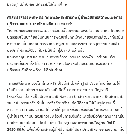
มาตรฐานด้านหลักนิติธรรมในสังคมไทย
ศาสตราจารย์พิเศษ ดร.กิตติพงษ์ กิตยารักษ์
ผู้อำนวยการสถาบันเพื่อการ
ยุติธรรมแห่งประเทศไทย
หรือ
TIJ
กล่าวว่า
“หลักนิติธรรมและการพัฒนาที่ยั่งยืนนั้นมีความสัมพันธ์ซึ่งกันและกัน โดยหลัก
นิติธรรมเป็นปัจจัยสนับสนุนการพัฒนาในทุกเป้าหมายของการพัฒนาที่ยั่งยืน
หากสังคมนั้นมีหลักนิติธรรมที่ดี กฎหมาย และกระบวนการยุติธรรมเข้มแข็ง
ย่อมทำให้การพัฒนาสังคมนั้นเข้าสู่เป้าหมายง่ายขึ้น
แต่หากกฎหมาย และกระบวนการยุติธรรมอ่อนแอ การพัฒนาสังคม หรือ
ประเทศย่อมสำเร็จได้ยาก เนื่องจากคนในสังคมไม่เชื่อมั่นในกระบวนการ
ยุติธรรม สันติภาพก็จะไม่เกิดในสังคม”
“การแพร่ระบาดของโรคโควิด-19 เป็นอีกหนึ่งหลักฐานเชิงประจักษ์ที่แสดงให้
เห็นถึงความเปราะบางของสังคมที่เกิดขึ้นจากการสะสมของปัญหาเชิง
โครงสร้าง ไม่ว่าจะเป็นปัญหาความเหลื่อมล้ำ ปัญหาความยากจน ปัญหาความ
รุนแรงในครอบครัว ดังนั้น เราจึงต้องสร้างหลักนิติธรรมให้เป็นรูปธรรม ที่
สามารถติดตามและวัดผลได้ เพื่อให้ทุกภาคส่วนมีส่วนร่วมในการพัฒนา อีกทั้ง
ผู้นำในยุคปัจจุบัน ต้องมีความพร้อมในการปรับตัว เพื่อรับมือกับสถานการณ์ใน
หลักสูตร
RoLD
ยุคปัจจุบันที่เปลี่ยนแปลงไป นี่จึงเป็นเหตุผลของการเปิด
2020 ครั้งนี้
เพื่อดึงนักบริหารรุ่นใหม่มาร่วมกันระดมความคิด ออกแบบ และก่อ