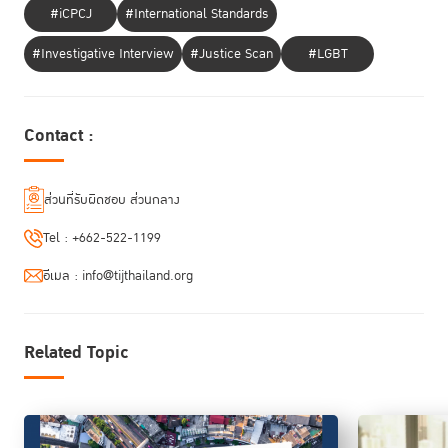
#iCPCJ
#International Standards
ศิษย์เก่า
RoLD
ร่วมยืนยัน เป็นหลักสูตรพัฒนาความเป็นผู้นำตามหลัก
#Investigative Interview
#Justice Scan
#LGBT
นิติธรรม - สร้างเครือข่ายผลักดันไปสู่การเปลี่ยนแปลง
ดร.สุนทรียา เหมือนพะวงศ์ ผู้ช่วยผู้พิพากษาศาลฎีกา
กล่าวว่า การได้เข้า
หลักสูตร
RoLD
อบรม
Contact :
ถือเป็นโอกาสอันดีในการได้รับองค์ความรู้ในระดับนานาชาติผ่านความร่วมมือกับ
Havard Law School ทำให้เข้าใจแนวโน้มของโลกที่มีความเป็นพหุสังคม มอง
ประเด็นปัญหาผ่านเเว่นของศาสตร์ต่างๆ เพื่อการแก้ไขปัญหา และพัฒนา
ส่วนที่รับผิดชอบ ส่วนกลาง
สังคมอย่างยั่งยืน นอกจากนี้ ยังเปิดโอกาสให้ผู้ร่วมอบรมได้แลกเปลี่ยนความ
คิดเห็น เดินทางไปสัมผัสชีวิตผู้คนทั้งในพื้นที่ต่างจังหวัด และต่างประเทศ
Tel :
+662-522-1199
“การสร้างและพัฒนาศักยภาพของผู้นำการเปลี่ยนแปลงของสังคม ถือเป็น
อีเมล :
info@tijthailand.org
หัวใจที่จะช่วยให้ประเทศไทยรอดพ้นจากวิกฤตต่างๆ ทั้งทางด้านเศรษฐกิจ สิ่ง
แวดล้อม และการเมืองสู่สังคมที่เป็นธรรมและมีความสุขอย่างยั่งยืน” ดร.สุนทรี
ยา กล่าว
Related Topic
ดร.เอกนิติ นิติทัณฑ์ประภาศ อธิบดีกรมสรรพากร
กล่าวว่า นี่เป็นหลักสูตรที่
ประทับใจที่สุดหลักสูตรตั้งแต่เคยเข้าอบรมมา มีจุดเด่นที่การนำเข้าหลากหลาย
สาขาอาชีพมาใช้สิ่งที่เรียกว่า “หลักนิติธรรม”
เป็นจุดร่วมนำไปสู่การพัฒนาประเทศ ซึ่งเป็นเสน่ห์พิเศษที่ไม่เหมือนหลักสูตร