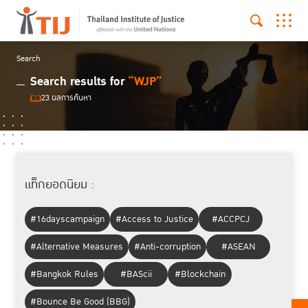
Search
Search results for
“WJP”
23 ผลการค้นหา
แท็กยอดนิยม :
#16dayscampaign
#Access to Justice
#ACCPCJ
#Alternative Measures
#Anti-corruption
#ASEAN
#Bangkok Rules
#BAScii
#Blockchain
#Bounce Be Good (BBG)