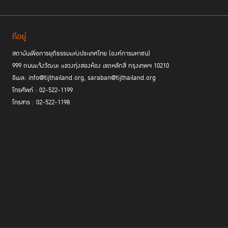
ที่อยู่
สถาบันเพื่อการยุติธรรมแห่งประเทศไทย (องค์การมหาชน)
999 ถนนแจ้งวัฒนะ แขวงทุ่งสองห้อง เขตหลักสี่ กรุงเทพฯ 10210
อีเมล: info@tijthailand.org, saraban@tijthailand.org
โทรศัพท์ : 02-522-1199
โทรสาร : 02-522-1198