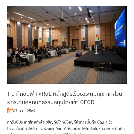
TIJ คิกออฟ T>RoL หลักสูตรเรือธงระดมทุกภาคส่วน
ยกระดับหลักนิติธรรมหนุนไทยเข้า OECD
07 ก.ค. 2569
ทุกวันนี้ประเทศไทยกำลังเผชิญกับโจทย์ใหญ่ที่ท้าทายนั้นคือ ปัญหาเชิง
โครงสร้างที่ทำให้ต้องเร่งพัฒนา “ระบบ” ที่ทุกฝ่ายได้รับประโยชน์จากการมีกติกา