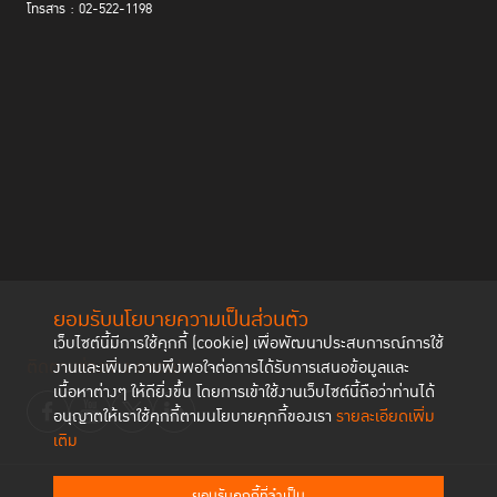
โทรสาร : 02-522-1198
ยากจน การถูกทอดทิ้งทางสังคม และการเลือกปฏิบัติทางเพศ โดยการหารือได้
เน้นย้ำถึงความสำคัญของการส่งเสริมการเข้าถึงความยุติธรรมของผู้หญิง ผ่าน
แนวทางที่คำนึงถึงมิติทางเพศและมีประชาชนเป็นศูนย์กลาง ประเด็นหลักของ
การพูดคุยคือบทบาทสำคัญของมาตรการที่ไม่ใช่การคุมขัง การความช่วยเหลือ
ทางกฎหมาย และการแทรกแซงโดยอาศัยชุมชนเป็นฐาน เพื่อแก้ไขต้นตอของ
ปัญหาการจำคุกในผู้หญิง นอกจากนี้ ผู้ร่วมเสวนายังได้สะท้อนถึงความ
พยายามในการรณรงค์ระดับโลกเพื่อต่อต้านการเอาผิดทางอาญากับผู้หญิงอัน
เนื่องมาจากความยากจนและสถานะทางสังคม พร้อมทั้งร่วมสำรวจว่าข้อ
กำหนดกรุงเทพจะสามารถนำมาใช้เป็นกรอบการดำเนินงานที่ปฏิบัติได้จริงได้
อย่างไร เพื่อส่งเสริมการตอบสนองทางยุติธรรมที่สมเหตุสมผล ได้สัดส่วน และ
มีประสิทธิภาพสำหรับผู้หญิง
TIJ: ยิ่งกว่าการคุมขัง - จินตนาการใหม่การเข้าถึง
ยอมรับนโยบายความเป็นส่วนตัว
เว็บไซต์นี้มีการใช้คุกกี้ (cookie) เพื่อพัฒนาประสบการณ์การใช้
ความยุติธรรมสำหรับผู้หญิง
ติดตามช่องทาง social
งานและเพิ่มความพึงพอใจต่อการได้รับการเสนอข้อมูลและ
เนื้อหาต่างๆ ให้ดียิ่งขึ้น โดยการเข้าใช้งานเว็บไซต์นี้ถือว่าท่านได้
อนุญาตให้เราใช้คุกกี้ตามนโยบายคุกกี้ของเรา
รายละเอียดเพิ่ม
ชลธิช
นำเสนอระหว่างเสวนาถึงความสำคัญของข้อจำกัดเมื่อผู้หญิงต้องเข้าสู่
เติม
กระบวนการยุติธรรม โดยเฉพาะอย่างยิ่งในช่วงก่อนการพิจารณาคดี รวมทั้ง
เน้นย้ำความจำเป็นในการตัดสินโทษทางอาญาที่ควรคำนึงถึงการสนองตอบทาง
ยอมรับคุกกี้ที่จำเป็น