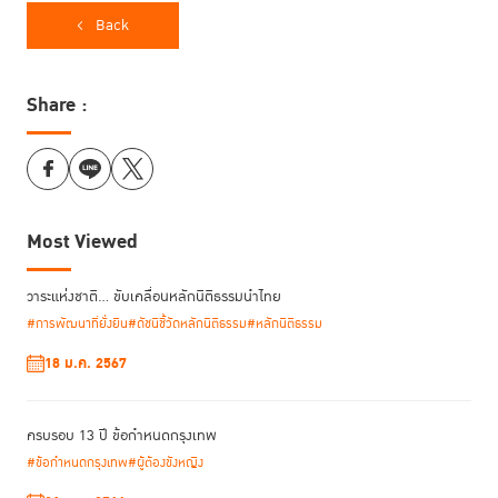
กำหนดดังกล่าวให้ครอบคลุมบริบททางกฎหมายและสังคมที่หลากหลาย
Back
Share :
Most Viewed
วาระแห่งชาติ… ขับเคลื่อนหลักนิติธรรมนำไทย
#การพัฒนาที่ยั่งยืน
#ดัชนีชี้วัดหลักนิติธรรม
#หลักนิติธรรม
18 ม.ค. 2567
“การเข้าถึงความยุติธรรมไม่ใช่เพียงแค่เรื่องของความ
ครบรอบ 13 ปี ข้อกำหนดกรุงเทพ
สามารถในการไปปรากฏตัวต่อหน้าศาลเท่านั้น แต่ยังรวมถึง
#ข้อกำหนดกรุงเทพ
#ผู้ต้องขังหญิง
ระบบยุติธรรมนั้นมีความเป็นธรรม ตอบสนอง และสามารถ
แก้ไขปัญหาตามความเป็นจริงในชีวิตของผู้หญิงได้หรือไม่... นี่