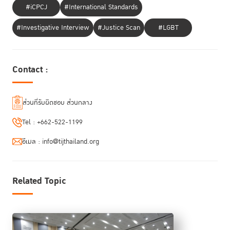
แต่ต้องนำไปปฏิบัติจริง ไม่ใช่เพียงแค่ทดลองทำแต่ต้องทำให้
#iCPCJ
#International Standards
เป็นระบบสถาบัน — และไม่ใช่เพียงแค่พูดถึงผู้หญิงที่กระทำ
#Investigative Interview
#Justice Scan
#LGBT
ผิดกฎหมาย แต่ต้องรับฟังพวกเธอด้วย” —
Aimée
Comrie
Contact :
ปาฐกถาพิเศษ: ผู้หญิง, ความยุติธรรม, และการ
ปฏิรูปเชิงระบบ
ส่วนที่รับผิดชอบ ส่วนกลาง
H.E.
Ms. Nathalie M. Tackling
รัฐมนตรีกระทรวงยุติธรรม ประเทศซินต์
Tel :
+662-522-1199
มาร์เติน (Sint Maarten) กล่าวถึงความจำเป็นที่จะต้องมีการสร้างระบบ
ยุติธรรมที่ได้สัดส่วน เชื่อถือได้ มีมนุษยธรรม และสนองตอบต่อสภาพความเป็น
อีเมล :
info@tijthailand.org
จริงของผู้หญิง ด้วยนโยบายที่สนองตอบทางเพศภาวะ การฟื้นฟูเยียวยา การ
สนับสนุนการคืนสู่สังคม และความร่วมมือข้ามภาคส่วน โดยเน้นย้ำประเด็น
สำคัญ 4 ประการในการขับเคลื่อนข้อกำหนดกรุงเทพ ได้แก่ การคุมขังที่คำนึง
Related Topic
ถึงมิติทางเพศ การฟื้นฟูสมรรถภาพที่มีความหมาย การสนับสนุนภายหลัง
การปล่อยตัว และการลดการตีตราในสังคม