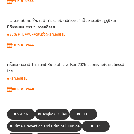
21 ธ.ค. 2566
คือเหตุผลสำคัญว่าทำไมการส่งเสริมการเข้าถึงความ
ยุติธรรมสำหรับผู้หญิงผ่านการบังคับใช้ข้อกำหนดกรุงเทพจึง
ยังคงเป็นเรื่องที่จำเป็นอย่างยิ่ง” —
ยอดฉัตร ตสาริกา
TIJ ผลักดันไทยใช้คะแนน “ตัวชี้วัดหลักนิติธรรม” เป็นเครื่องมือปฏิรูปหลัก
นิติธรรมและกระบวนการยุติธรรม
#SDGs
#TIJ
#WJP
#ดัชนีชี้วัดหลักนิติธรรม
18 ก.ย. 2566
ครั้งแรกกับงาน Thailand Rule of Law Fair 2025 มุ่งยกระดับหลักนิติธรรม
ไทย
#หลักนิติธรรม
30 ม.ค. 2568
#ASEAN
#Bangkok Rules
#CCPCJ
#Crime Prevention and Criminal Justice
#ICCS
“ไม่ใช่เพียงแค่ยอมรับแต่ต้องลงมือทำ ไม่ใช่เพียงแค่ให้คำมั่น