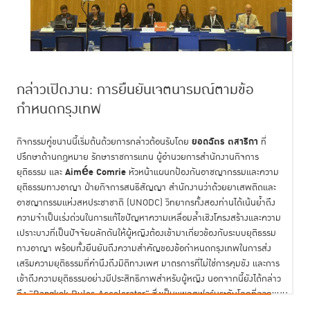
กล่าวเปิดงาน: การยืนยันเจตนารมณ์ตามข้อ
กำหนดกรุงเทพ
ยอดฉัตร ตสาริกา
กิจกรรมคู่ขนานนี้เริ่มต้นด้วยการกล่าวต้อนรับโดย
ที่
ปรึกษาด้านกฎหมาย รักษาราชการแทน ผู้อำนวยการสำนักงานกิจการ
Aimée Comrie
ยุติธรรม และ
หัวหน้าแผนกป้องกันอาชญากรรมและความ
ยุติธรรมทางอาญา ฝ่ายกิจการสนธิสัญญา สำนักงานว่าด้วยยาเสพติดและ
อาชญากรรมแห่งสหประชาชาติ (UNODC) วิทยากรทั้งสองท่านได้เน้นย้ำถึง
ความจำเป็นเร่งด่วนในการแก้ไขปัญหาความเหลื่อมล้ำเชิงโครงสร้างและความ
เปราะบางที่เป็นปัจจัยผลักดันให้ผู้หญิงต้องเข้ามาเกี่ยวข้องกับระบบยุติธรรม
ทางอาญา พร้อมทั้งยืนยันถึงความสำคัญของข้อกำหนดกรุงเทพในการส่ง
เสริมความยุติธรรมที่คำนึงถึงมิติทางเพศ มาตรการที่ไม่ใช่การคุมขัง และการ
เข้าถึงความยุติธรรมอย่างมีประสิทธิภาพสำหรับผู้หญิง นอกจากนี้ยังได้กล่าว
ถึง "Bangkok Rules Accelerator" ซึ่งเป็นแพลตฟอร์มระดับโลกที่ออกแบบ
มาเพื่อสนับสนุนการบังคับใช้ ส่งเสริมความร่วมมือ และขยายผลกระทบของข้อ