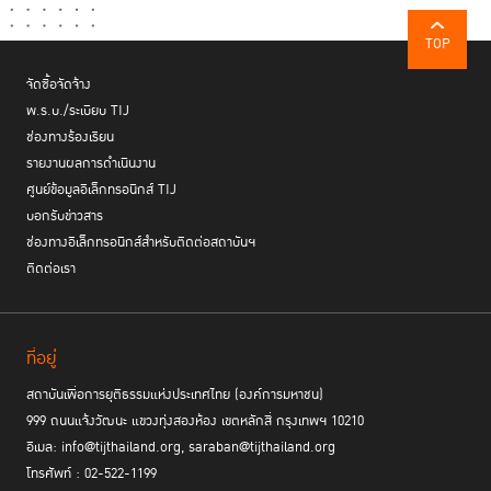
เพื่อการสนองตอบทางเพศภาวะ
TOP
จัดซื้อจัดจ้าง
พ.ร.บ./ระเบียบ TIJ
ช่องทางร้องเรียน
รายงานผลการดำเนินงาน
ศูนย์ข้อมูลอิเล็กทรอนิกส์ TIJ
บอกรับข่าวสาร
ช่องทางอิเล็กทรอนิกส์สำหรับติดต่อสถาบันฯ
ติดต่อเรา
ที่อยู่
ชลธิช ชื่นอุระ
ในวงเสวนา
ผู้อำนวยการสำนักส่งเสริมข้อกำหนดกรุงเทพและ
สถาบันเพื่อการยุติธรรมแห่งประเทศไทย (องค์การมหาชน)
Douglas Durán Chavarría
การปฏิบัติต่อผู้กระทำผิด TIJ
ผู้อำนวยการ
999 ถนนแจ้งวัฒนะ แขวงทุ่งสองห้อง เขตหลักสี่ กรุงเทพฯ 10210
Jérôme Mangelinckx
ILANUD และ
ผู้จัดการด้านนโยบายโลก จาก
อีเมล: info@tijthailand.org, saraban@tijthailand.org
PRI
ผู้ร่วมเสวนาได้ร่วมกันวิเคราะห์ถึงปัจจัยขับเคลื่อนเชิงโครงสร้างที่ทำให้ผู้
โทรศัพท์ : 02-522-1199
หญิงต้องเข้ามาเกี่ยวข้องกับระบบยุติธรรมทางอาญา ซึ่งรวมถึงปัญหาความ