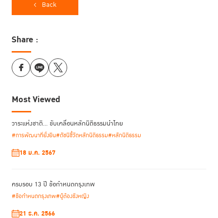
Back
Share :
Most Viewed
รายงานดัชนีชี้วัดหลักนิติธรรมโลก ปี
2024
จาก
World Justice Project
วาระแห่งชาติ… ขับเคลื่อนหลักนิติธรรมนำไทย
(WJP Rule of Law Index 2024)
ซึ่งมี
วิธีการวัดหลักนิติธรรมตามตัวชี้วัด 8
#การพัฒนาที่ยั่งยืน
#ดัชนีชี้วัดหลักนิติธรรม
#หลักนิติธรรม
สะท้อนว่ามากกว่าครึ่งของ
142 ประเทศที่มีการสำรวจประสบวิกฤต
ประการ
18 ม.ค. 2567
หลักนิติธรรมถดถอย
เป็นสถานการณ์ที่เกิดขึ้นอย่างต่อเนื่องเป็นปีที่เจ็ด โดย
เฉพาะอย่างยิ่งความถดถอยในด้านการจำกัดอำนาจรัฐอย่างเหมาะสมที่อ่อนแอ
ลงอย่างมีนัยสำคัญใน 59% ของประเทศที่สำรวจ และจำเป็นอย่างยิ่งยวดที่ต้อง
ครบรอบ 13 ปี ข้อกำหนดกรุงเทพ
มีการเสริมสร้างความแข็งแกร่งทางด้านกฎหมายและสถาบันเพื่อต่อต้านการใช้
อำนาจที่เกินขอบเขต
#ข้อกำหนดกรุงเทพ
#ผู้ต้องขังหญิง
21 ธ.ค. 2566