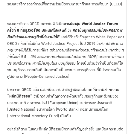
รองเลขาธิการองค์การเพื่อความร่วมมือทางเศรษฐกิจและการพัฒนา (OECD)
การประชุม
World Justice Forum
รองเลขาธิการ OECD กล่าวในพิธีเปิด
ครั้งที่ 8 ที่กรุงวอร์ซอ ประเทศโปแลนด์
สถาบันยุติธรรมที่มีประสิทธิภาพ
ว่า
คือหัวใจของเศรษฐกิจที่ทำงานได้ดี
และได้อ้างถึงข้อมูลจาก White Paper ของ
OECD ที่จัดทำร่วมกับ World Justice Project ในปี 2019 ว่า
หากปัญหาทาง
กฎหมายไม่ได้รับการแก้ไขจะสร้างความเสียหายต่อเศรษฐกิจของประเทศต่าง ๆ
ได้ตั้งแต่
0.5 – 3% ของผลิตภัณฑ์มวลรวมในประเทศ (GDP) นี่คือราคาที่แต่ละ
ประเทศต้องจ่าย หากไม่ลงทุนในระบบยุติธรร
ม โดยเน้นด้วยว่าจำเป็นต้องแก้ไข
ระบบยุติธรรมจากเดิมที่เน้นสถาบันเป็นกระบวนการยุติธรรมที่มีประชาชนเป็น
ศูนย์กลาง (People-Centered Justice)
นอกจาก OECD แล้ว ยังมีหน่วยงานมาตรฐานระดับโลกที่ให้ความสำคัญกับ
“หลักนิติธรรม”
ว่ามีความสำคัญต่อการพัฒนาทั้งเศรษฐกิจและสังคมของ
ประเทศ อาทิ สหภาพยุโรป (European Union) องค์การสหประชาชาติ
(United Nations) ธนาคารโลก (World Bank) กองทุนการเงินโลก
(International Monetary Fund) เป็นต้น
อย่างไรก็ตาม ในขณะที่หลักนิติธรรมมีความสำคัญอย่างยิ่ง และมีผลกระทบต่อ