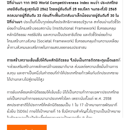
ปีที่ผ่านมา จาก IMD World Competitiveness Index พบว่า ประเทศไทย
เคยมีอันดับสูงสุดในปี 2562 โดยอยู่อันดับที่ 25 ของโลก จนกระทั่งปี 2565
ลดลงมาอยู่ที่อันดับ 33 ก่อนที่จะฟื้นตัวกลับมาเล็กน้อยมาอยู่อันดับที่ 30 ใน
ปีที่ผ่านมา
ประเด็นที่เป็นจุุดอ่อนคือประสิทธิภาพของรัฐบาล สะท้อนผ่านตัวชี้วัด
ย่อยด้านโครงสร้างของสถาบัน (Institutional Framework) ซึ่งครอบคลุม
หลักนิติธรรม คอร์รัปชัน และความเป็นประชาธิปไตย และตัวชี้วัดย่อยด้าน
โครงสร้างทางสังคม (Societal Framework) ซึ่งครอบคลุมด้านความเหลื่อม
ล้ำทางสังคมและเสรีภาพในการแสดงออกของประชาชน
การสร้างความเข้มแข็งให้กับหลักนิติธรรม จึงนับเป็นการติดกระดุมเม็ดแรก
ที่
จะช่วยเสริมสร้างภาพลักษณ์ด้านธรรมาภิบาล ส่งผลต่อความเชื่อมั่นด้านการ
ลงทุน และอาจเป็นหนึ่งในคำตอบที่ทำให้ประเทศไทยก้าวพ้นกับดักประเทศราย
ได้ปานกลางไปสู่รายได้สูง
การขับเคลื่อนหลักนิติธรรมให้เข้มแข็ง มิได้เป็นความท้าทายเฉพาะประเทศไทย
แต่เป็นความท้าทายของนานาประเทศทั่วโลก เพราะนับตั้งแต่ พ.ศ. 2558
สหประชาชาติได้ประกาศให้หลักนิติธรรมเป็น 1 ใน 17 เป้าหมายการพัฒนาที่
ยั่งยืน (SDGs) ภายใต้เป้าหมายที่ 16 ซึ่งมีความสำคัญทั้งในฐานะเป็นเป้าหมาย
ในตัวเองและเป็นปัจจัยเอื้อต่อการบรรลุเป้าหมายอื่น ๆ ด้วย