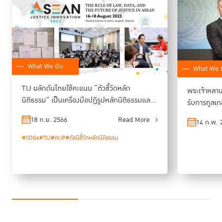
อีกประเด็นที่ช่วยเสริมความโปร่งใสได้ คือการนำเทคโนโลยี Open
Government
มาเสริมความโปร่งใสให้กับส่วนราชการ ซึ่งรัฐบาลจะให้ความ
สำคัญต่อการวางโครงสร้างพื้นฐานด้านข้อมูลและการเปิดชุดข้อมูลของหน่วย
งานรัฐที่ทำให้เข้าถึงได้แบบ Open Data ทำให้ประชาชนทุกคนเข้าถึง วิเคราะห์
และสะท้อนเสียงกลับมา เปรียบเสมือนการเป็นหุ้นส่วนกับภาครัฐในการพัฒนา
What We Do
What We 
“การทำงานเพื่อพัฒนาหลักนิติธรรมให้มีประสิทธิภาพนั้นเป็นเรื่องที่ยาก
TIJ ผลักดันไทยใช้คะแนน “ตัวชี้วัดหลัก
ต้องดำเนินการอย่างต่อเนื่อง และต้องใช้เวลา แต่วันนี้เราได้เริ่มทำแล้ว เริ่ม
พระเจ้าหลาน
จุดประกายให้เกิดขึ้นได้ ขอให้เวทีในวันนี้ประสบความสำเร็จ ทำให้ทุกภาคส่วน
นิติธรรม” เป็นเครื่องมือปฏิรูปหลักนิติธรรมและ
รับการทูลเ
ตระหนักถึงความสำคัญและยินดีเข้ามาเป็นส่วนหนึ่งของการขับเคลื่อนเพื่อ
กระบวนการยุติธรรม
ด้านหลักนิต
18 ก.ย. 2566
Read More
ฟื้นฟูหลักนิติธรรมไปด้วยกัน”
14 ก.พ. 
เฉียงใต้
#SDGs
#TIJ
#WJP
#ดัชนีชี้วัดหลักนิติธรรม
กระทรวงยุติธรรม
… ขับเคลื่อนความยุติธรรมนำประเทศ
ในฐานะหน่วยงานของรัฐที่ต้องปฏิบัติหน้าที่ให้เป็นไปตามรัฐธรรมนูญและหลัก
นิติธรรมเพื่อประโยชน์ส่วนรวมของประเทศชาติและความผาสุกของประชาชน
กระทรวงยุติธรรมสนองรับนโยบายรัฐบาลประกาศสร้างหลักนิติธรรมใน
กระบวนการยุติธรรมให้เข้มแข็งภายใน 4 ปีนับจากนี้
พ.ต.อ. ทวี สอดส่อง รัฐมนตรีว่าการกระทรวงยุติธรรม
กล่าวปาฐกถาใน