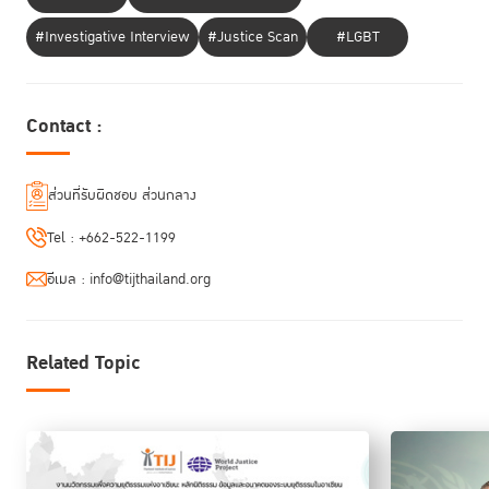
ได้ส่งสาสน์มาร่วมแสดงวิสัยทัศน์ในการฟื้นฟูหลักนิติธรรมให้เป็นวาระแห่งชาติ
ผ่านเวทีสาธารณะครั้งนี้ว่า หลักนิติธรรมถูกพูดถึงในเวทีโลกโดยสหประชาชาติ
#Investigative Interview
#Justice Scan
#LGBT
ว่ามีความสำคัญและควรบรรจุไว้เป็นเป้าหมายหนึ่งของเป้าหมายการพัฒนาที่
ยั่งยืน (SDGs) แม้ระยะเวลา 4 ปีของรัฐบาลอาจไม่นานนักเมื่อเทียบกับขนาด
ของปัญหา แต่มีความตั้งใจอย่างยิ่งที่จะปักหมุดการทำงานและเริ่มทำให้เรื่องนี้
Contact :
เกิดขึ้นอย่างเป็นรูปธรรม ชัดเจน และต่อเนื่องไปในอนาคต
ในวันนี้ รัฐบาลได้รับเกียรติจาก WJP องค์กรนานาชาติที่สำคัญอีกแห่งหนึ่ง
ส่วนที่รับผิดชอบ ส่วนกลาง
นอกเหนือจากสหประชาชาติ มาทำให้หลักนิติธรรมสามารถกำหนดประเด็นที่
เป็นรูปธรรม จับต้องได้ วัดผลได้ ด้วยการสำรวจค่าคะแนนดัชนีชี้วัดหลัก
Tel :
+662-522-1199
นิติธรรมเป็นประจำทุกปี ซึ่งจะกลายเป็นผลตอบรับกลับมาหาหน่วยงานรัฐและ
หน่วยงานอื่น ๆ เพื่อสะท้อนถึงเสียงของประชาชนและองค์กรชั้นนำอีกมากมาย
อีเมล :
info@tijthailand.org
การฟื้นฟูหลักนิติธรรมจะทำประเทศไทยมีความง่ายในการดำเนินธุรกิจ
(Ease of Doing Business) เป็นการฟื้นฟูความเชื่อมั่นให้กับนักลงทุนและ
Related Topic
บริษัทยักษ์ใหญ่ระดับโลก
เพราะนักลงทุนจะได้รับการปฏิบัติบนหลักกฎหมายที่
เป็นธรรม อีกด้านหนึ่ง การมีหลักนิติธรรมจะเป็นหนึ่งในกลไกสำคัญที่ช่วยขจัด
ปัญหาคอร์รัปชันให้หมดไปสร้างแรงจูงใจให้ข้าราชการ นักการเมือง ประชาชน
กล้าที่จะร้องเรียน เป็นการสนับสนุนการป้องกันและปราบปรามการคอร์รัปชันไป
พร้อม ๆ กัน