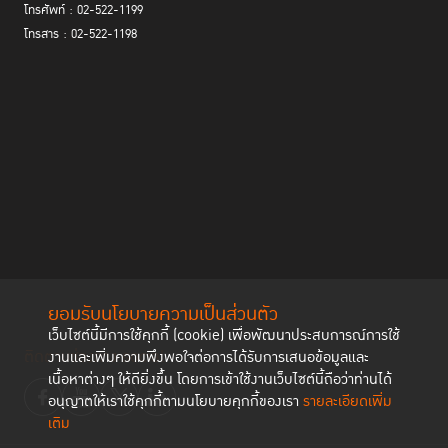
หนึ่ง
โทรศัพท์ : 02-522-1199
โทรสาร : 02-522-1198
“ถ้าพิจารณาจากตัวชี้วัดที่ประเทศไทยเราได้คะแนนต่ำที่สุด คือ ประสิทธิภาพ
ของราชทัณฑ์ จะเห็นว่ามีสาเหตุมาจากการที่เรามีนักโทษในเรือนจำเป็น
จำนวนมาก พอพ้นโทษออกมาแล้วก็มีอัตราการกลับไปกระทำผิดซ้ำสูง ขณะ
เดียวกันนานาชาติยังมองว่าในราชทัณฑ์มีการละเมิดสิทธิมนุษยชน อย่างเช่น
ในรัฐธรรมนูญกำหนดไว้ว่า ตราบใดที่ศาลยังไม่ตัดสินจะปฏิบัติต่อผู้นั้นเป็นผู้
กระทำผิดไม่ได้ แต่ปัจจุบันมีคนจำนวนมากที่ถูกฝากขังในระหว่างการ
พิจารณาคดี”
สำหรับแนวทางในการยกระดับหลักนิติธรรมของกระทรวงยุติธรรมนั้น รัฐมนตรี
กระทรวงยุติธรรมมองว่าควรขับเคลื่อนผ่านกลไกคณะกรรมการพัฒนาการ
บริหารงานยุติธรรมแห่งชาติ (กพยช.) ทั้งนี้ เชื่อว่าถ้าทำบ้านเมืองให้มีหลัก
นิติธรรมตามที่รัฐบาลแถลงนโยบายได้ สังคมไทยย่อมดีขึ้น สามารถเป็น
ยอมรับนโยบายความเป็นส่วนตัว
รากฐานที่ดีสำหรับคนรุ่นต่อไป
เว็บไซต์นี้มีการใช้คุกกี้ (cookie) เพื่อพัฒนาประสบการณ์การใช้
ติดตามช่องทาง social
งานและเพิ่มความพึงพอใจต่อการได้รับการเสนอข้อมูลและ
ปฏิรูปกฎหมาย ยกระดับความสามารถในการแข่งขันของ
เนื้อหาต่างๆ ให้ดียิ่งขึ้น โดยการเข้าใช้งานเว็บไซต์นี้ถือว่าท่านได้
ประเทศ
อนุญาตให้เราใช้คุกกี้ตามนโยบายคุกกี้ของเรา
รายละเอียดเพิ่ม
เติม
คุณเกรียงไกร เธียรนุกุล ประธานสภา
ในมุมมองของตัวแทนภาคเอกชน