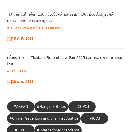
สำหรับประเทศไทยในปี 2566 ได้คะแนนดัชนีชี้วัดหลักนิติธรรม 0.49 คะแนน
จากคะแนนเต็ม 1 คะแนน จัดอยู่ในอันดับที่ 82 จาก 142 ประเทศทั่วโลก
TIJ ผลักดันไทยใช้คะแนน “ตัวชี้วัดหลักนิติธรรม” เป็นเครื่องมือปฏิรูปหลัก
ถดถอยลงจากปี 2565 ที่ได้คะแนน 0.50 และต่ำที่สุด นับตั้งแต่ปี 2558 ที่
นิติธรรมและกระบวนการยุติธรรม
ประเทศไทยเข้าสู่การสำรวจ เมื่อเจาะลึกพบว่า การบังคับใช้กฎหมาย การ
#SDGs
#TIJ
#WJP
#ดัชนีชี้วัดหลักนิติธรรม
ปราศจากคอร์รัปชัน และประสิทธิภาพของกระบวนการยุติธรรมทางอาญา เป็น
3 ตัวชี้วัดที่ประเทศไทยได้คะแนนน้อยกว่าค่าเฉลี่ยโลกและค่าเฉลี่ยในระดับ
18 ก.ย. 2566
ภูมิภาคเอเชียแปซิฟิกค่อนข้างมาก
รัฐบาลประกาศฟื้นฟูหลักนิติธรรมเป็นวาระแห่งชาติ
ครั้งแรกกับงาน Thailand Rule of Law Fair 2025 มุ่งยกระดับหลักนิติธรรม
ไทย
นับเป็นจุดเริ่มต้นที่ดีของประเทศไทย เมื่อฝ่ายบริหารประเทศแถลงนโยบายต่อ
#หลักนิติธรรม
รัฐสภา เมื่อวัน 11 กันยายน 2566 ว่า “รัฐบาลจะสร้างความชอบธรรมในการ
30 ม.ค. 2568
บริหารราชการแผ่นดินในระบอบประชาธิปไตยอันมีพระมหากษัตริย์ทรงเป็น
ประมุขด้วยการฟื้นฟูหลักนิติธรรม (Rule of Law) ที่เข้มแข็ง มีประสิทธิภาพ
โปร่งใส และเป็นที่ยอมรับจากนานาประเทศ เพราะการมีหลักนิติธรรมที่น่าเชื่อ
ถือเป็นการลงทุนในโครงสร้างพื้นฐานทางความคิดและสังคมที่สําคัญของ
#ASEAN
#Bangkok Rules
#CCPCJ
ประเทศ เป็นการลงทุนทําให้ประเทศไทยมีหลักนิติธรรมที่น่าเชื่อถือที่ใช้งบ
ประมาณของรัฐน้อยที่สุด แต่ได้ประสิทธิภาพมากที่สุดในการพัฒนาประเทศ”
#Crime Prevention and Criminal Justice
#ICCS
คุณเศรษฐา ทวีสิน นายกรัฐมนตรี และรัฐมนตรีว่าการกระทรวงการคลัง
ยัง
#iCPCJ
#International Standards