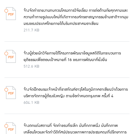
จ้างจัดทำรายงานทบทวนโครงการวิจัยเรื่อง การต่อต้านภัยคุกคามและ
ความท้าทายรูปแบบใหม่ที่เกิดจากองค์กรอาชญากรรมข้ามชาติจากมุม
มองของประเทศไทยภายใต้บริบทประชาคมอาเซียน
211.7 KB
จ้างผู้ช่วยนักวิจัยภายใต้โครงการพัฒนาข้อมูลสถิติในกระบวนการ
ยุติธรรมเพื่อตอบเป้าหมายที่ 16 ของการพัฒนาที่ยั่งยืน
512.6 KB
จ้างจัดฝึกอบรมเจ้าหน้าที่ราชทัณฑ์อาวุโสในภูมิภาคอาเซียนว่าด้วยการ
บริหารจัดการผู้ต้องขังหญิง ตามข้อกำหนดกรุงเทพ ครั้งที่ 4
604.1 KB
จ้างตกแต่งสถานที่ จัดทำของที่ระลึก บันทึกภาพนิ่ง บันทึกภาพ
เคลื่อนไหวและจัดทำวีดิทัศน์ประมวลภาพการประชุมคณะที่ปรึกษาการ