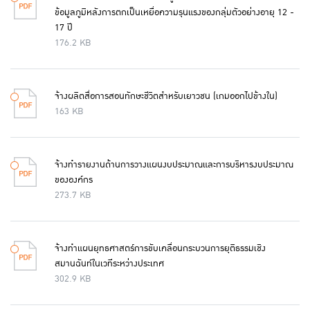
ข้อมูลภูมิหลังการตกเป็นเหยื่อความรุนแรงของกลุ่มตัวอย่างอายุ 12 -
17 ปี
176.2 KB
จ้างผลิตสื่อการสอนทักษะชีวิตสำหรับเยาวชน (เกมออกไปข้างใน)
163 KB
จ้างทำรายงานด้านการวางแผนงบประมาณและการบริหารงบประมาณ
ขององค์กร
273.7 KB
จ้างทำแผนยุทธศาสตร์การขับเคลื่อนกระบวนการยุติธรรมเชิง
สมานฉันท์ในเวทีระหว่างประเทศ
302.9 KB