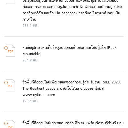
ประชุมเชิงปฏิบัติการเพื่อทบทวนผลการวิจัยครั้งสุดท้ายและวางแผน
ต่อยอดโครงการ ออกแบบรูปเล่มและจัดพิมพ์รายงานฉบับสมบูรณ์ของ
การศึกษาวิจัย และจัดแปล handbook จากต้นฉบับภาษาอังกฤษเป็น
ภาษาไทย
533.1 KB
จัดซื้ออุปกรณ์จัดเก็บข้อมูลบนเครือข่ายชนิดติดตั้งในตู้แร็ค (Rack
Mountable)
284.9 KB
ซื้อพื้นที่สื่อออนไลน์เพื่อเผยแพร่องค์ความรู้สำหรับงาน RoLD 2020:
The Resilient Leaders ผ่านเว็บไซต์เดอะนิวยอร์กไทมส์
www.nytimes.com
193.4 KB
ซื้อพื้นที่สื่อออนไลน์เดอะสแตนดาร์ดเพื่อเผยแพร่องค์ความรู้สำหรับงาน