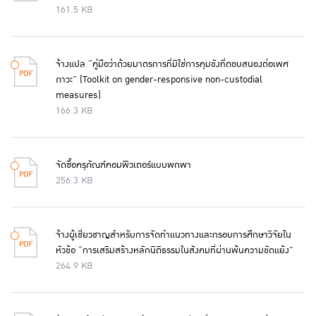
161.5 KB
จ้างแปล “คู่มือว่าด้วยมาตรการที่มิใช่การคุมขังที่ตอบสนองต่อเพศ
ภาวะ” (Toolkit on gender-responsive non-custodial
measures)
166.3 KB
จัดซื้อครุภัณฑ์คอมพิวเตอร์แบบพกพา
256.3 KB
จ้างผู้เชี่ยวชาญสำหรับการจัดทำแนวทางและกรอบการศึกษาวิจัยใน
หัวข้อ “การเสริมสร้างหลักนิติธรรมในสังคมที่ผ่านพ้นความขัดแย้ง”
264.9 KB