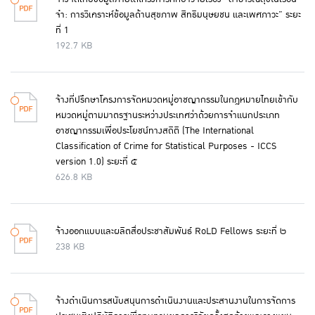
จำ: การวิเคราะห์ข้อมูลด้านสุขภาพ สิทธิมนุษยชน และเพศภาวะ” ระยะ
ที่ 1
192.7 KB
จ้างที่ปรึกษาโครงการจัดหมวดหมู่อาชญากรรมในกฎหมายไทยเข้ากับ
หมวดหมู่ตามมาตรฐานระหว่างประเทศว่าด้วยการจำแนกประเภท
อาชญากรรมเพื่อประโยชน์ทางสถิติ (The International
Classification of Crime for Statistical Purposes - ICCS
version 1.0) ระยะที่ ๕
626.8 KB
จ้างออกแบบและผลิตสื่อประชาสัมพันธ์ RoLD Fellows ระยะที่ ๒
238 KB
จ้างดำเนินการสนับสนุนการดำเนินงานและประสานงานในการจัดการ