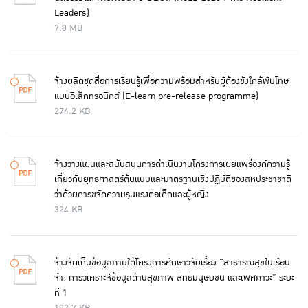
Leaders)
7.8 MB
จ้างผลิตชุดสื่อการเรียนรู้เพื่อความพร้อมสำหรับผู้ต้องขังใกล้พ้นโทษ
แบบอิเล็กทรอนิกส์ (E-learn pre-release programme)
274.2 KB
จ้างวางแผนและสนับสนุนการดำเนินงานโครงการเผยแพร่องค์ความรู้
เกี่ยวกับยุทธศาสตร์ต้นแบบและมาตรฐานเชิงปฏิบัติของสหประชาชาติ
ว่าด้วยการขจัดความรุนแรงต่อเด็กและผู้หญิง
324 KB
จ้างจัดเก็บข้อมูลภายใต้โครงการศึกษาวิจัยเรื่อง “สาธารณสุขในเรือน
จำ: การวิเคราะห์ข้อมูลด้านสุขภาพ สิทธิมนุษยชน และเพศภาวะ” ระยะ
ที่ 1