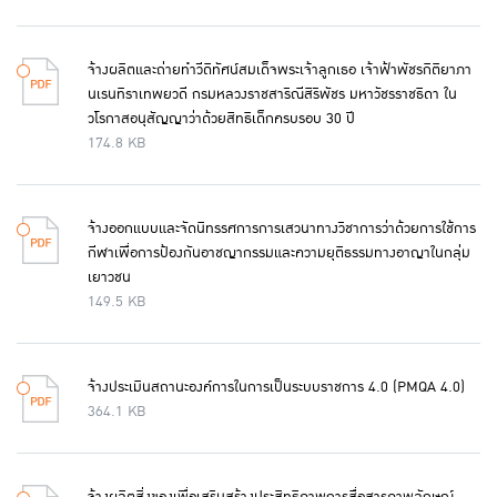
จ้างผลิตและถ่ายทำวีดิทัศน์สมเด็จพระเจ้าลูกเธอ เจ้าฟ้าพัชรกิติยาภา
นเรนทิราเทพยวดี กรมหลวงราชสาริณีสิริพัชร มหาวัชรราชธิดา ใน
วโรกาสอนุสัญญาว่าด้วยสิทธิเด็กครบรอบ 30 ปี
174.8 KB
จ้างออกแบบและจัดนิทรรศการการเสวนาทางวิชาการว่าด้วยการใช้การ
กีฬาเพื่อการป้องกันอาชญากรรมและความยุติธรรมทางอาญาในกลุ่ม
เยาวชน
149.5 KB
จ้างประเมินสถานะองค์การในการเป็นระบบราชการ 4.0 (PMQA 4.0)
364.1 KB