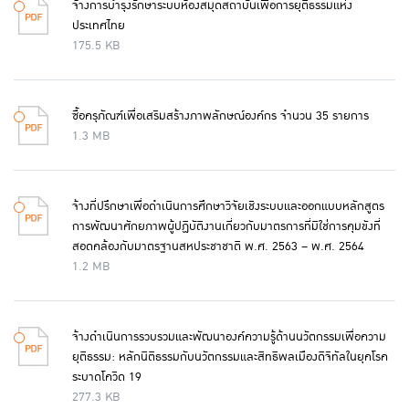
จ้างการบำรุงรักษาระบบห้องสมุดสถาบันเพื่อการยุติธรรมแห่ง
ประเทศไทย
175.5 KB
ซื้อครุภัณฑ์เพื่อเสริมสร้างภาพลักษณ์องค์กร จำนวน 35 รายการ
1.3 MB
จ้างที่ปรึกษาเพื่อดำเนินการศึกษาวิจัยเชิงระบบและออกแบบหลักสูตร
การพัฒนาศักยภาพผู้ปฏิบัติงานเกี่ยวกับมาตรการที่มิใช่การคุมขังที่
สอดคล้องกับมาตรฐานสหประชาชาติ พ.ศ. 2563 – พ.ศ. 2564
1.2 MB
จ้างดำเนินการรวบรวมและพัฒนาองค์ความรู้ด้านนวัตกรรมเพื่อความ
ยุติธรรม: หลักนิติธรรมกับนวัตกรรมและสิทธิพลเมืองดิจิทัลในยุคโรค
ระบาดโควิด 19
277.3 KB