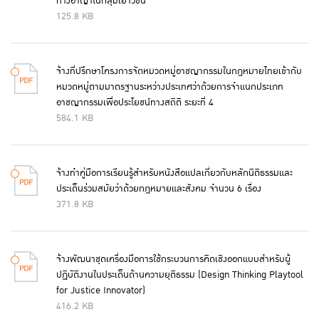
ทางอาญาในกลุ่มเยาวชน
125.8 KB
จ้างที่ปรึกษาโครงการจัดหมวดหมู่อาชญากรรมในกฎหมายไทยเข้ากับ
หมวดหมู่ตามมาตรฐานระหว่างประเทศว่าด้วยการจำแนกประเภท
อาชญากรรมเพื่อประโยชน์ทางสถิติ ระยะที่ 4
584.1 KB
จ้างทำคู่มือการเรียนรู้สำหรับหนังสือแปลเกี่ยวกับหลักนิติธรรมและ
ประเด็นร่วมสมัยว่าด้วยกฎหมายและสังคม จำนวน 6 เรื่อง
371.8 KB
จ้างพัฒนาชุดเครื่องมือการใช้กระบวนการคิดเชิงออกแบบสำหรับผู้
ปฏิบัติงานในประเด็นด้านความยุติธรรม (Design Thinking Playtool
for Justice Innovator)
416.2 KB