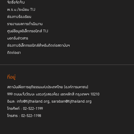
จัดซื้อจัดจ้าง
พ.ร.บ./ระเบียบ TIJ
ช่องทางร้องเรียน
รายงานผลการดำเนินงาน
ศูนย์ข้อมูลอิเล็กทรอนิกส์ TIJ
บอกรับข่าวสาร
ช่องทางอิเล็กทรอนิกส์สำหรับติดต่อสถาบันฯ
ติดต่อเรา
ที่อยู่
สถาบันเพื่อการยุติธรรมแห่งประเทศไทย (องค์การมหาชน)
999 ถนนแจ้งวัฒนะ แขวงทุ่งสองห้อง เขตหลักสี่ กรุงเทพฯ 10210
อีเมล: info@tijthailand.org, saraban@tijthailand.org
โทรศัพท์ : 02-522-1199
โทรสาร : 02-522-1198