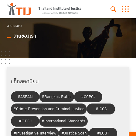
งานของเรา
งานของเรา
แท็กยอดนิยม :
#ASEAN
#Bangkok Rules
#CCPCJ
#Crime Prevention and Criminal Justice
#ICCS
#iCPCJ
#International Standards
#Investigative Interview
#Justice Scan
#LGBT