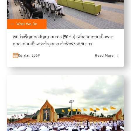
What We Do
พิธีบำเพ็ญกุศลปัญญาสมวาร (50 วัน) เพื่ออุทิศถวายเป็นพระ
กุศลแด่สมเด็จพระเจ้าลูกเธอ เจ้าฟ้าพัชรกิติยาภา
06 ส.ค. 2569
Read More