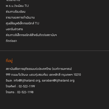
จัดซื้อจัดจ้าง
พ.ร.บ./ระเบียบ TIJ
ช่องทางร้องเรียน
รายงานผลการดำเนินงาน
ศูนย์ข้อมูลอิเล็กทรอนิกส์ TIJ
บอกรับข่าวสาร
ช่องทางอิเล็กทรอนิกส์สำหรับติดต่อสถาบันฯ
ติดต่อเรา
ที่อยู่
สถาบันเพื่อการยุติธรรมแห่งประเทศไทย (องค์การมหาชน)
999 ถนนแจ้งวัฒนะ แขวงทุ่งสองห้อง เขตหลักสี่ กรุงเทพฯ 10210
อีเมล: info@tijthailand.org, saraban@tijthailand.org
โทรศัพท์ : 02-522-1199
โทรสาร : 02-522-1198