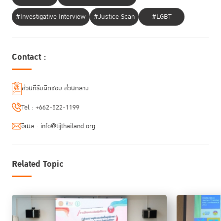
#Investigative Interview
#Justice Scan
#LGBT
Contact :
ส่วนที่รับผิดชอบ ส่วนกลาง
Tel :
+662-522-1199
ช่วงที่
2
ฝึกอบรมและทบทวนการใช้บอร์ดเกม
RJ Journey
โดยครูแกนนำได้
อีเมล :
info@tijthailand.org
ทบทวนกติกาและขั้นตอนการเล่นบอร์ดเกมอย่างเป็นระบบ เพื่อเตรียมความ
พร้อมในการทำหน้าที่ Facilitator โดยเน้นการฝึกอำนวยกระบวนการระหว่าง
เกม เช่น การตั้งคำถามชวนคิดเพื่อเชื่อมโยงสถานการณ์ในเกมกับหลักการ RJ
Related Topic
การสรุปบทเรียนหลังจบแต่ละช่วงของเกม และการชวนผู้เล่นสะท้อนความรู้สึก
ความคิด และชวนหาทางเลือกในการจัดการความขัดแย้ง