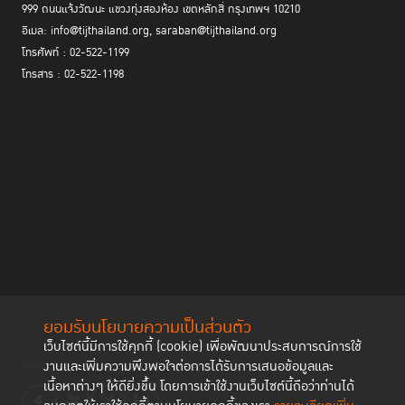
999 ถนนแจ้งวัฒนะ แขวงทุ่งสองห้อง เขตหลักสี่ กรุงเทพฯ 10210
อีเมล: info@tijthailand.org, saraban@tijthailand.org
โทรศัพท์ : 02-522-1199
โทรสาร : 02-522-1198
ตลอดทั้งกิจกรรม ครูแกนนำทบทวนและตกผลึกประสบการณ์การใช้ RJ ของ
ตนเอง พร้อมเรียนรู้จากแนวทางและเรื่องเล่าของครูแกนนำท่านอื่น ๆ ทำให้เห็น
วิธีการที่หลากหลาย ได้รับแรงบันดาลใจ และแนวทางแก้ไขอุปสรรคอย่างเป็น
รูปธรรม อีกทั้งยังมีความพร้อมมากขึ้นในการสื่อสารและถ่ายทอดองค์ความรู้ใน
ฐานะวิทยากร รวมถึงมีความมั่นใจในการใช้บอร์ดเกม RJ Journey เป็นเครื่อง
มือสนับสนุนการเรียนรู้ เพื่อขยายผล RJ และส่งเสริมวัฒนธรรมการอยู่ร่วมกัน
อย่างปลอดภัยและเกื้อกูลในโรงเรียนของตนต่อไป
ทั้งนี้ กิจกรรมดังกล่าวได้รับเกียรติจากวิทยากร ได้แก่ ดร.ไพรินทร์ โชติสกุล
รัตน์ อาจารย์จันทร์ทิพย์ ปิยะวรธรรม และอาจารย์นริศ มณีขาว สมาคมสื่อสาร
อย่างสันติ สุขุมาล สุริย์จามร ผู้ออกแบบและพัฒนาเกมจากบริษัท FOUND
BY DESIGN และผู้สนับสนุนและสังเกตการณ์ ผู้แทนมูลนิธิฟรีดริช เนามัน
ยอมรับนโยบายความเป็นส่วนตัว
เพื่อเสรีภาพ (FNF)
เว็บไซต์นี้มีการใช้คุกกี้ (cookie) เพื่อพัฒนาประสบการณ์การใช้
ติดตามช่องทาง social
งานและเพิ่มความพึงพอใจต่อการได้รับการเสนอข้อมูลและ
โดยมีครูแกนนำผู้แทนโรงเรียนจาก 6 โรงเรียน รวม 30 คน เข้าร่วม ได้แก่
เนื้อหาต่างๆ ให้ดียิ่งขึ้น โดยการเข้าใช้งานเว็บไซต์นี้ถือว่าท่านได้
โรงเรียนการเคหะท่าทราย โรงเรียนเคหะทุ่งสองห้องวิทยา 1 โรงเรียนเคหะ