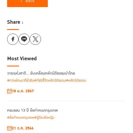
Back
Share :
Most Viewed
วาระแห่งชาติ… ขับเคลื่อนหลักนิติธรรมนำไทย
#การพัฒนาที่ยั่งยืน
#ดัชนีชี้วัดหลักนิติธรรม
#หลักนิติธรรม
18 ม.ค. 2567
ช่วงที่
1
อบรมและแลกเปลี่ยนประสบการณ์การใช้
RJ
ในโรงเรียน
ที่ครูแกน
นำจะได้เรียนรู้แนวทางการนำการใช้ RJ ในโรงเรียนมาสรุปประมวลผลและ
ครบรอบ 13 ปี ข้อกำหนดกรุงเทพ
เตรียมการนำเสนอเพื่อแลกเปลี่ยนและทำความเข้าใจเชิงลึกถึงปัจจัยความ
#ข้อกำหนดกรุงเทพ
#ผู้ต้องขังหญิง
สำเร็จ อุปสรรค และแนวทางแก้ไขปัญหาอย่างเป็นรูปธรรมในกลุ่มย่อย
21 ธ.ค. 2566