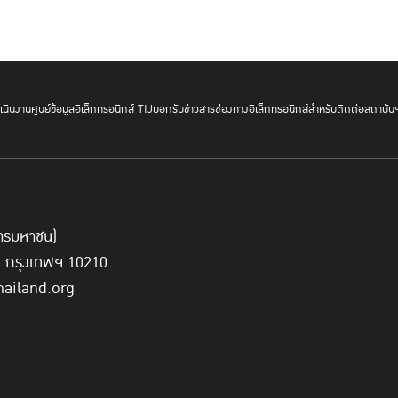
นินงาน
ศูนย์ข้อมูลอิเล็กทรอนิกส์ TIJ
บอกรับข่าวสาร
ช่องทางอิเล็กทรอนิกส์สำหรับติดต่อสถาบัน
์การมหาชน)
ี่ กรุงเทพฯ 10210
hailand.org
การประชุมครั้งนี้สะท้อนความสำคัญของแนวคิด RJ ในมิติต่าง ๆ