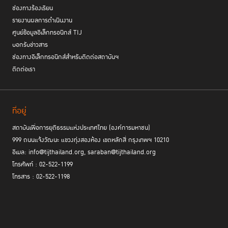
ช่องทางร้องเรียน
รายงานผลการดำเนินงาน
ศูนย์ข้อมูลอิเล็กทรอนิกส์ TIJ
บอกรับข่าวสาร
ช่องทางอิเล็กทรอนิกส์สำหรับติดต่อสถาบันฯ
ติดต่อเรา
ที่อยู่
สถาบันเพื่อการยุติธรรมแห่งประเทศไทย (องค์การมหาชน)
999 ถนนแจ้งวัฒนะ แขวงทุ่งสองห้อง เขตหลักสี่ กรุงเทพฯ 10210
อีเมล: info@tijthailand.org, saraban@tijthailand.org
โทรศัพท์ : 02-522-1199
โทรสาร : 02-522-1198