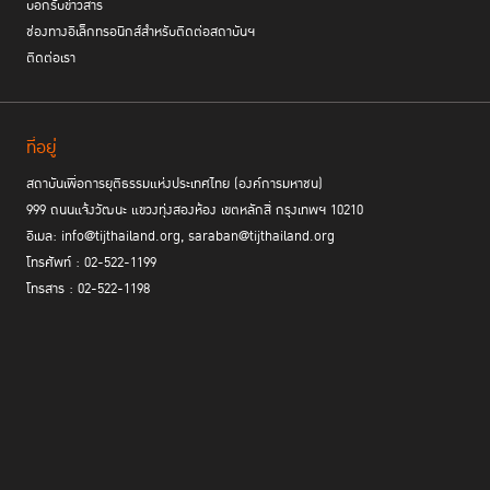
บอกรับข่าวสาร
ช่องทางอิเล็กทรอนิกส์สำหรับติดต่อสถาบันฯ
ติดต่อเรา
ที่อยู่
สถาบันเพื่อการยุติธรรมแห่งประเทศไทย (องค์การมหาชน)
999 ถนนแจ้งวัฒนะ แขวงทุ่งสองห้อง เขตหลักสี่ กรุงเทพฯ 10210
อีเมล: info@tijthailand.org, saraban@tijthailand.org
โทรศัพท์ : 02-522-1199
โทรสาร : 02-522-1198