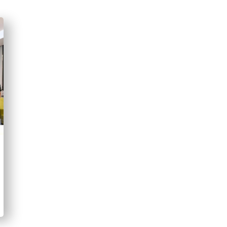
ทั้งนี้ กระบวนการยุติธรรมเชิงฟื้นฟูเยียวยานั้นเป็นแนวทางที่มุ่ง
เข้าใจเหตุการณ์ ผลกระทบ และการรับผิดชอบอย่างรอบด้าน เพื่
ที่ผ่านมา TIJ ได้ดำเนินโครงการ RJ in Schools Sandbox หรือก
โรงเรียนเพื่อทดลองและพัฒนาแนวทางนั้นมาปรับใช้ในโรงเรียนนำร่อ
การจัดการความขัดแย้งเชิงฟื้นฟู การพัฒนาพื้นที่ปลอดภัยในโร
นักเรียนได้อย่างเหมาะสมโดยครูทำหน้าที่เป็นคนกลาง (Facilitator
ปรับความเข้าใจ สำนึกผิด และยินยอมเข้ารับการฟื้นฟูพฤติกรรม 
โรงเรียนนำร่องสามารถช่วยเหลือได้มากกว่า 30 กรณี และในปี 2
มัธยมศึกษาในสังกัดกรุงเทพมหานคร