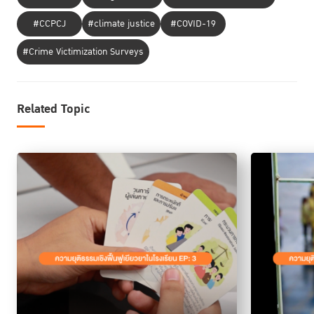
#CCPCJ
#climate justice
#COVID-19
#Crime Victimization Surveys
2. เงินที่หายไป
Related Topic
จากการถูกตัดสินจากภายนอก สู่การค้นพบตัวเองที่เปลี่ยนเส้นทางชีวิต
ผู้ต้องสงสัย
เรื่องราวนี้เกิดขึ้นเมื่อเงินของครูหาย แล้วเด็กคนหนึ่งตกเป็น
ใน
ทันที เพราะภาพลักษณ์ภายนอกที่ทำให้คนอื่น ๆ คิดว่าเขาน่าจะเป็นคนเอาไป
ด่วนตัดสิน
แยกคุยกับผู้เกี่ยวข้อง
แต่ครูกลับยังไม่รีบ
หากใช้วิธีการค่อย ๆ
ทีละ
บังคับให้รับสารภาพ
คน และใช้ความไว้วางใจในการหาข้อเท็จจริง แทนการ
สุดท้ายความจริงจึงปรากฏว่า คนที่เกี่ยวข้องที่แท้จริงคือเด็กอีกคนหนึ่งที่ไม่มี
เหตุผลของการกระทำ
ใครสงสัยตั้งแต่แรก ครูจึงค่อย ๆ ทำความเข้าใจ
ร่วมกับ
วงพูดคุยเพื่อเยียวยา
นักเรียน จากนั้นจึงมีการจัด
ทั้งเด็กที่ถูกกล่าวหา และ
เด็กที่ทำผิด
รับฟังอย่างรอบด้าน
กระบวนการ RJ ที่ครูนำมาใช้เป็นการเลือก
โดยจัดวงพูด
ความไว้วางใจ
คุยทั้งรายบุคคลเพื่อให้เกิด
นำมาสู่การเปิดโอกาสให้ยอมรับ