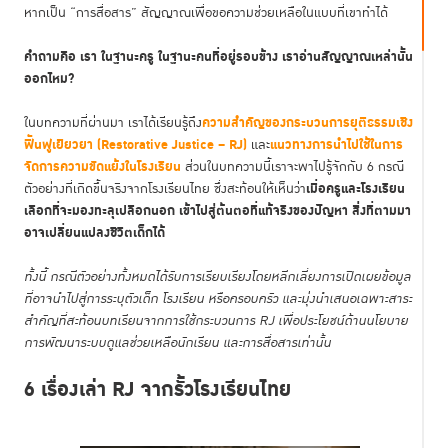
หากเป็น “การสื่อสาร” สัญญาณเพื่อขอความช่วยเหลือในแบบที่เขาทำได้
คำถามคือ เรา ในฐานะครู ในฐานะคนที่อยู่รอบข้าง เราอ่านสัญญาณเหล่านั้น
ออกไหม?
ความสำคัญของกระบวนการยุติธรรมเชิง
ในบทความที่ผ่านมา เราได้เรียนรู้ถึง
ฟื้นฟูเยียวยา (Restorative Justice – RJ)
แนวทางการนำไปใช้ในการ
และ
จัดการความขัดแย้งในโรงเรียน
ส่วนในบทความนี้เราจะพาไปรู้จักกับ 6 กรณี
เมื่อครูและโรงเรียน
ตัวอย่างที่เกิดขึ้นจริงจากโรงเรียนไทย ซึ่งสะท้อนให้เห็นว่า
เลือกที่จะมองทะลุเปลือกนอก เข้าไปสู่ต้นตอที่แท้จริงของปัญหา สิ่งที่ตามมา
อาจเปลี่ยนแปลงชีวิตเด็กได้
ทั้งนี้ กรณีตัวอย่างทั้งหมดได้รับการเรียบเรียงโดยหลีกเลี่ยงการเปิดเผยข้อมูล
ที่อาจนำไปสู่การระบุตัวเด็ก โรงเรียน หรือครอบครัว และมุ่งนำเสนอเฉพาะสาระ
สำคัญที่สะท้อนบทเรียนจากการใช้กระบวนการ RJ เพื่อประโยชน์ด้านนโยบาย
การพัฒนาระบบดูแลช่วยเหลือนักเรียน และการสื่อสารเท่านั้น
6 เรื่องเล่า RJ จากรั้วโรงเรียนไทย