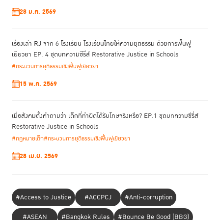
วงสนทนาร่วมกับครอบครัว
การใช้กระบวนการ RJ รับฟัง จัด
และเปิดใจเพื่อให้
28 ม.ค. 2569
ทางออกร่วมกัน
ทุกฝ่ายได้แสดงความรู้สึกและข้อจำกัด พร้อมกับหา
นำไปสู่
การสร้างความเข้าใจ การสร้างความสัมพันธ์ระหว่างเพื่อน ทำให้ครอบครัว
เข้าใจเด็กมากขึ้น พร้อมเปิดโอกาสให้เด็กได้ใช้ชีวิตที่สดใสสมวัยได้เหมือนเด็ก
เรื่องเล่า RJ จาก 6 โรงเรียน โรงเรียนไทยให้ความยุติธรรม ด้วยการฟื้นฟู
คนอื่นต่อไป
เยียวยา EP. 4 ชุดบทความซีรี่ส์ Restorative Justice in Schools
#กระบวนการยุติธรรมเชิงฟื้นฟูเยียวยา
15 พ.ค. 2569
เมื่อสังคมตั้งคำถามว่า เด็กที่ทำผิดได้รับโทษจริงหรือ? EP.1 ชุดบทความซีรี่ส์
Restorative Justice in Schools
#กฎหมายเด็ก
#กระบวนการยุติธรรมเชิงฟื้นฟูเยียวยา
28 เม.ย. 2569
#Access to Justice
#ACCPCJ
#Anti-corruption
#ASEAN
#Bangkok Rules
#Bounce Be Good (BBG)