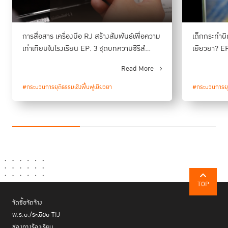
ความจริงด้วยตัวเอง และพูดคุยระหว่างผู้ได้รับผลกระทบ ทั้งเด็กผู้ถูกกล่าวหา
เด็กผู้ถูกกระทำ ครูประจำชั้น ครูที่ผ่านการอบรม RJ รวมทั้งนักจิตวิทยา ช่วยให้
ทุกฝ่ายได้แสดงความรู้สึก ได้ขอโทษ และร่วมกันวางแผนในการแก้ไขปัญหา
การสื่อสาร เครื่องมือ RJ สร้างสัมพันธ์เพื่อความ
เด็กกระทำผิ
ถูกตีตรา
อย่างยั่งยืน โดยไม่ทำให้ผู้กระทำผิด
เท่าเทียมในโรงเรียน EP. 3 ชุดบทความซีรี่ส์
เยียวยา? EP
Restorative Justice in Schools
Justice in
เมื่อเป็นเช่นนี้แล้ว ครูจึงเป็นผู้คืนความเป็นธรรมให้เด็กที่ถูกเข้าใจผิด ส่วนเด็กที่
Read More
รับผิดชอบอย่างจริงใจ
ฟื้นฟูความเชื่อใจ
กระทำผิดก็ได้
และ
ในห้องเรียนได้
#กระบวนการยุติธรรมเชิงฟื้นฟูเยียวยา
#กระบวนการยุต
TOP
จัดซื้อจัดจ้าง
พ.ร.บ./ระเบียบ TIJ
ช่องทางร้องเรียน