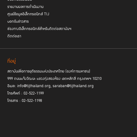
รายงานผลการดำเนินงาน
ศูนย์ข้อมูลอิเล็กทรอนิกส์ TIJ
บอกรับข่าวสาร
ช่องทางอิเล็กทรอนิกส์สำหรับติดต่อสถาบันฯ
ติดต่อเรา
3. คนที่ถูกลืม
พื้นที่ปลอดภัย
ที่อยู่
เมื่อครอบครัวละเลย โรงเรียนจะเป็น
ให้เด็กได้ไหม
สถาบันเพื่อการยุติธรรมแห่งประเทศไทย (องค์การมหาชน)
ครูสังเกตว่าเด็กคนหนึ่งใส่เสื้อกันหนาวตัวเดิมทุกวัน สะพายกระเป๋าที่สายขาด
999 ถนนแจ้งวัฒนะ แขวงทุ่งสองห้อง เขตหลักสี่ กรุงเทพฯ 10210
และมีกลิ่นตัวแรง เป็นระยะเวลานาน จนเพื่อนเริ่มนั่งใกล้ ๆ ไม่ได้ ครูจึงเข้าไป
อีเมล: info@tijthailand.org, saraban@tijthailand.org
สอบถาม ตอนแรกเด็กไม่ยอมบอกเล่าให้ครูฟัง แต่ครูยังค่อย ๆ ถามและ
โทรศัพท์ : 02-522-1199
ติดตาม พบว่าเด็กไม่ได้รับการดูแลอย่างเหมาะสมจากที่บ้าน บางวันหลังเลิก
โทรสาร : 02-522-1198
เรียนก็ไม่มีคนมารับ และต้องใช้ชีวิตอยู่หน้าห้างสรรพสินค้า ครูจึงประสานครู
ประจำชั้น ผู้บริหาร ผู้ปกครอง และคนรอบตัว เพื่อช่วยกันดูแลเด็กอย่างจริงจัง
กระบวนการ RJ
เมื่อครูเข้ามาให้ความช่วยเหลือด้วย
โดยอาศัยความร่วมมือ
ระหว่างเด็ก ครูประจำชั้น ครู และผู้บริหารโรงเรียน ผู้ปกครอง คนรอบตัว และ
เด็กถูกละเลย
ชุมชน จึงได้เห็นว่าเบื้องหลังของปัญหาคือการที่
เนื่องจากขาด