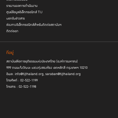
รายงานผลการดำเนินงาน
ศูนย์ข้อมูลอิเล็กทรอนิกส์ TIJ
บอกรับข่าวสาร
ช่องทางอิเล็กทรอนิกส์สำหรับติดต่อสถาบันฯ
ติดต่อเรา
3. คนที่ถูกลืม
พื้นที่ปลอดภัย
ที่อยู่
เมื่อครอบครัวละเลย โรงเรียนจะเป็น
ให้เด็กได้ไหม
สถาบันเพื่อการยุติธรรมแห่งประเทศไทย (องค์การมหาชน)
ครูสังเกตว่าเด็กคนหนึ่งใส่เสื้อกันหนาวตัวเดิมทุกวัน สะพายกระเป๋าที่สายขาด
999 ถนนแจ้งวัฒนะ แขวงทุ่งสองห้อง เขตหลักสี่ กรุงเทพฯ 10210
และมีกลิ่นตัวแรง เป็นระยะเวลานาน จนเพื่อนเริ่มนั่งใกล้ ๆ ไม่ได้ ครูจึงเข้าไป
อีเมล: info@tijthailand.org, saraban@tijthailand.org
สอบถาม ตอนแรกเด็กไม่ยอมบอกเล่าให้ครูฟัง แต่ครูยังค่อย ๆ ถามและ
โทรศัพท์ : 02-522-1199
ติดตาม พบว่าเด็กไม่ได้รับการดูแลอย่างเหมาะสมจากที่บ้าน บางวันหลังเลิก
โทรสาร : 02-522-1198
เรียนก็ไม่มีคนมารับ และต้องใช้ชีวิตอยู่หน้าห้างสรรพสินค้า ครูจึงประสานครู
ประจำชั้น ผู้บริหาร ผู้ปกครอง และคนรอบตัว เพื่อช่วยกันดูแลเด็กอย่างจริงจัง
กระบวนการ RJ
เมื่อครูเข้ามาให้ความช่วยเหลือด้วย
โดยอาศัยความร่วมมือ
ระหว่างเด็ก ครูประจำชั้น ครู และผู้บริหารโรงเรียน ผู้ปกครอง คนรอบตัว และ
เด็กถูกละเลย
ชุมชน จึงได้เห็นว่าเบื้องหลังของปัญหาคือการที่
เนื่องจากขาด