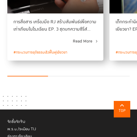
ความจริงด้วยตัวเอง และพูดคุยระหว่างผู้ได้รับผลกระทบ ทั้งเด็กผู้ถูกกล่าวหา
เด็กผู้ถูกกระทำ ครูประจำชั้น ครูที่ผ่านการอบรม RJ รวมทั้งนักจิตวิทยา ช่วยให้
ทุกฝ่ายได้แสดงความรู้สึก ได้ขอโทษ และร่วมกันวางแผนในการแก้ไขปัญหา
การสื่อสาร เครื่องมือ RJ สร้างสัมพันธ์เพื่อความ
เด็กกระทำผิ
ถูกตีตรา
อย่างยั่งยืน โดยไม่ทำให้ผู้กระทำผิด
เท่าเทียมในโรงเรียน EP. 3 ชุดบทความซีรี่ส์
เยียวยา? EP
Restorative Justice in Schools
Justice in
เมื่อเป็นเช่นนี้แล้ว ครูจึงเป็นผู้คืนความเป็นธรรมให้เด็กที่ถูกเข้าใจผิด ส่วนเด็กที่
Read More
รับผิดชอบอย่างจริงใจ
ฟื้นฟูความเชื่อใจ
กระทำผิดก็ได้
และ
ในห้องเรียนได้
#กระบวนการยุติธรรมเชิงฟื้นฟูเยียวยา
#กระบวนการยุต
TOP
จัดซื้อจัดจ้าง
พ.ร.บ./ระเบียบ TIJ
ช่องทางร้องเรียน