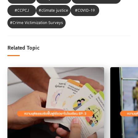
#CCPCJ
#climate justice
#COVID-19
#Crime Victimization Surveys
2. เงินที่หายไป
Related Topic
จากการถูกตัดสินจากภายนอก สู่การค้นพบตัวเองที่เปลี่ยนเส้นทางชีวิต
ผู้ต้องสงสัย
เรื่องราวนี้เกิดขึ้นเมื่อเงินของครูหาย แล้วเด็กคนหนึ่งตกเป็น
ใน
ทันที เพราะภาพลักษณ์ภายนอกที่ทำให้คนอื่น ๆ คิดว่าเขาน่าจะเป็นคนเอาไป
ด่วนตัดสิน
แยกคุยกับผู้เกี่ยวข้อง
แต่ครูกลับยังไม่รีบ
หากใช้วิธีการค่อย ๆ
ทีละ
บังคับให้รับสารภาพ
คน และใช้ความไว้วางใจในการหาข้อเท็จจริง แทนการ
สุดท้ายความจริงจึงปรากฏว่า คนที่เกี่ยวข้องที่แท้จริงคือเด็กอีกคนหนึ่งที่ไม่มี
เหตุผลของการกระทำ
ใครสงสัยตั้งแต่แรก ครูจึงค่อย ๆ ทำความเข้าใจ
ร่วมกับ
วงพูดคุยเพื่อเยียวยา
นักเรียน จากนั้นจึงมีการจัด
ทั้งเด็กที่ถูกกล่าวหา และ
เด็กที่ทำผิด
รับฟังอย่างรอบด้าน
กระบวนการ RJ ที่ครูนำมาใช้เป็นการเลือก
โดยจัดวงพูด
ความไว้วางใจ
คุยทั้งรายบุคคลเพื่อให้เกิด
นำมาสู่การเปิดโอกาสให้ยอมรับ