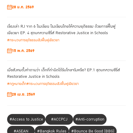
วงสนทนาร่วมกับครอบครัว
การใช้กระบวนการ RJ รับฟัง จัด
และเปิดใจเพื่อให้
28 ม.ค. 2569
ทางออกร่วมกัน
ทุกฝ่ายได้แสดงความรู้สึกและข้อจำกัด พร้อมกับหา
นำไปสู่
การสร้างความเข้าใจ การสร้างความสัมพันธ์ระหว่างเพื่อน ทำให้ครอบครัว
เข้าใจเด็กมากขึ้น พร้อมเปิดโอกาสให้เด็กได้ใช้ชีวิตที่สดใสสมวัยได้เหมือนเด็ก
เรื่องเล่า RJ จาก 6 โรงเรียน โรงเรียนไทยให้ความยุติธรรม ด้วยการฟื้นฟู
คนอื่นต่อไป
เยียวยา EP. 4 ชุดบทความซีรี่ส์ Restorative Justice in Schools
#กระบวนการยุติธรรมเชิงฟื้นฟูเยียวยา
15 พ.ค. 2569
เมื่อสังคมตั้งคำถามว่า เด็กที่ทำผิดได้รับโทษจริงหรือ? EP.1 ชุดบทความซีรี่ส์
Restorative Justice in Schools
#กฎหมายเด็ก
#กระบวนการยุติธรรมเชิงฟื้นฟูเยียวยา
28 เม.ย. 2569
#Access to Justice
#ACCPCJ
#Anti-corruption
#ASEAN
#Bangkok Rules
#Bounce Be Good (BBG)