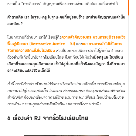
หากเป็น “การสื่อสาร” สัญญาณเพื่อขอความช่วยเหลือในแบบที่เขาทำได้
คำถามคือ เรา ในฐานะครู ในฐานะคนที่อยู่รอบข้าง เราอ่านสัญญาณเหล่านั้น
ออกไหม?
ความสำคัญของกระบวนการยุติธรรมเชิง
ในบทความที่ผ่านมา เราได้เรียนรู้ถึง
ฟื้นฟูเยียวยา (Restorative Justice – RJ)
แนวทางการนำไปใช้ในการ
และ
จัดการความขัดแย้งในโรงเรียน
ส่วนในบทความนี้เราจะพาไปรู้จักกับ 6 กรณี
เมื่อครูและโรงเรียน
ตัวอย่างที่เกิดขึ้นจริงจากโรงเรียนไทย ซึ่งสะท้อนให้เห็นว่า
เลือกที่จะมองทะลุเปลือกนอก เข้าไปสู่ต้นตอที่แท้จริงของปัญหา สิ่งที่ตามมา
อาจเปลี่ยนแปลงชีวิตเด็กได้
ทั้งนี้ กรณีตัวอย่างทั้งหมดได้รับการเรียบเรียงโดยหลีกเลี่ยงการเปิดเผยข้อมูล
ที่อาจนำไปสู่การระบุตัวเด็ก โรงเรียน หรือครอบครัว และมุ่งนำเสนอเฉพาะสาระ
สำคัญที่สะท้อนบทเรียนจากการใช้กระบวนการ RJ เพื่อประโยชน์ด้านนโยบาย
การพัฒนาระบบดูแลช่วยเหลือนักเรียน และการสื่อสารเท่านั้น
6 เรื่องเล่า RJ จากรั้วโรงเรียนไทย