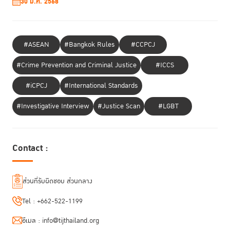
30 ม.ค. 2568
#ASEAN
#Bangkok Rules
#CCPCJ
#Crime Prevention and Criminal Justice
#ICCS
#iCPCJ
#International Standards
#Investigative Interview
#Justice Scan
#LGBT
Contact :
ส่วนที่รับผิดชอบ ส่วนกลาง
Tel :
+662-522-1199
อีเมล :
info@tijthailand.org