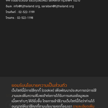
999 ถนนแจ้งวัฒนะ แขวงทุ่งสองห้อง เขตหลักสี่ กรุงเทพฯ 10210
อีเมล: info@tijthailand.org, saraban@tijthailand.org
โทรศัพท์ : 02-522-1199
โทรสาร : 02-522-1198
ยอมรับนโยบายความเป็นส่วนตัว
เว็บไซต์นี้มีการใช้คุกกี้ (cookie) เพื่อพัฒนาประสบการณ์การใช้
ติดตามช่องทาง social
งานและเพิ่มความพึงพอใจต่อการได้รับการเสนอข้อมูลและ
เนื้อหาต่างๆ ให้ดียิ่งขึ้น โดยการเข้าใช้งานเว็บไซต์นี้ถือว่าท่านได้
อนุญาตให้เราใช้คุกกี้ตามนโยบายคุกกี้ของเรา
รายละเอียดเพิ่ม