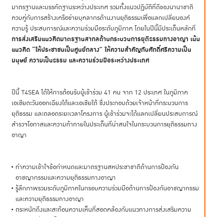
มาตรฐานและบรรทัดฐานระหว่างประเทศ รวมทั้งแนวปฏิบัติที่ดีของนานาชาติ
ควบคู่กับการสร้างเครือข่ายบุคลากรด้านงานยุติธรรมเพื่อแลกเปลี่ยนองค์
ความรู้ ประสบการณ์และความร่วมมือระดับภูมิภาค โดยในปีนี้มีประเด็นหลักที่
การส่งเสริมแนวคิดมาตรฐานสากลด้านกระบวนการยุติธรรมทางอาญา เน้น
แนวคิด “ให้ประชาชนเป็นศูนย์กลาง” ให้ความสำคัญกับศักดิ์ศรีความเป็น
มนุษย์ ความเป็นธรรม และความร่วมมือระหว่างประเทศ
ปีนี้ T4SEA ได้ให้การต้อนรับผู้เข้าร่วม 41 คน จาก 12 ประเทศ ในภูมิภาค
เอเชียตะวันออกเฉียงใต้และเอเชียใต้ ซึ่งประกอบด้วยเจ้าหน้าที่กระบวนการ
ยุติธรรม และตลอดระยะเวลาโครงการ ผู้เข้าร่วมจะได้แลกเปลี่ยนประสบการณ์
สำรวจโอกาสและความท้าทายในประเด็นที่น่าสนใจในกระบวนการยุติธรรมทาง
อาญา
ทำความเข้าใจข้อกำหนดและมาตรฐานสหประชาชาติด้านการป้องกัน
อาชญากรรมและความยุติธรรมทางอาญา
รู้ลึกภาพรวมระดับภูมิภาคในกรอบความร่วมมือด้านการป้องกันอาชญากรรม
และความยุติธรรมทางอาญา
ตระหนักถึงและสะท้อนความเห็นที่สอดคล้องกับแนวทางการส่งเสริมความ