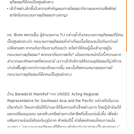
ยุติธรรมที่มีคนเป็นศูนย์กลาง
เข้าใจอย่างลึกซึ้งถึงความสำคัญของการมีธรรมาภิบาลและความซื่อสัตย์
สุจริตในกระบวนการยุติธรรมทางอาญา
ดร. พิเศษ สอาดเย็น ผู้อำนวยการ TIJ กล่าวย้ำถึงกระบวนการยุติธรรมที่มีคน
เป็นศูนย์กลางว่า กระบวนการยุติธรรมที่เท่าเทียมนั้นต้องมองไปเกินกว่าแค่
เปลือกนอก หากแต่เราต้องถามตัวเองว่า อะไรทำให้คนผู้นั้นเข้ามาอยู่ใน
กระบวนการยุติธรรม? พวกเขาต้องการอะไร?
เมื่อเราตระหนักถึงทั้งความยาก
ลำบากและศักยภาพที่พวกเขามี เราจะเข้าใกล้การให้ความยุติธรรมที่มุ่งที่การ
บำบัดฟื้นฟูมากกว่าการลงโทษมากขึ้น และนั้นคือความหมายของการมี
กระบวนการยุติธรรมที่ยึดคนเป็นศูนย์กลาง
ด้าน Benedickt Mannhof จาก UNODC Acting Regional
Representative for Southeast Asia and the Pacific กล่าวเปิดในงาน
เดียวกันว่า โครงการในปีที่ผ่านมาได้รับความสำเร็จอย่างมาก โดยผู้เข้าร่วมได้
แลกเปลี่ยนมุมมอง และสร้างเครือข่ายทางวิชาชีพที่แข็งแกร่งยิ่งขึ้น เพื่อส่ง
เสริมความร่วมมือในระดับภูมิภาค สำหรับปีนี้
หัวข้อหลักของโครงการเน้น
แนวทาง “กระบวนการยุติธรรมที่ให้ความสำคัญกับประชาชนเป็นศูนย์กลาง”
โดยเน้นย้ำถึงความสำคัญของการเข้าถึงความยุติธรรมอย่างเท่าเทียมสำหรับ