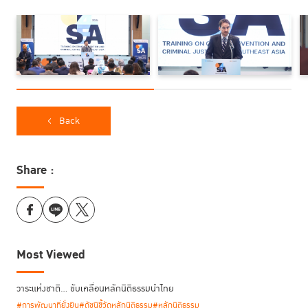
ทุกคน ปราศจากการเลือกปฏิบัติ ซึ่งแนวทางนี้สะท้อนถึงเป้าหมายในการสร้าง
ระบบยุติธรรมที่เป็นธรรม ครอบคลุม และตอบสนองต่อความต้องการของทุก
ฝ่ายที่เกี่ยวข้อง
พร้อมกล่าวทิ้งท้ายว่า การอบรมครั้งนี้จะเป็นประโยชน์ต่อผู้เข้าร่วมทุกคน ไม่
เพียงแต่ช่วยเสริมสร้างความรู้และความเข้าใจในประเด็นสำคัญเท่านั้น แต่ยัง
เป็นการวางรากฐานของความร่วมมือที่ยั่งยืนระหว่างผู้เข้าร่วมและองค์กรของผู้
Back
เข้าร่วมในอนาคตด้วย
Share :
โครงการ
อบรมหลักสูตร Training on Crime Prevention and Criminal
Justice for Southeast Asia (T4SEA) ครั้งที่ 2 นี้
จัดขึ้นระหว่างวันที่ 26-30
พฤษภาคม 2568 ที่อาคาร TIJ ถนนแจ้งวัฒนะ กรุงเทพฯ ประเทศไทย
Most Viewed
วาระแห่งชาติ… ขับเคลื่อนหลักนิติธรรมนำไทย
#การพัฒนาที่ยั่งยืน
#ดัชนีชี้วัดหลักนิติธรรม
#หลักนิติธรรม