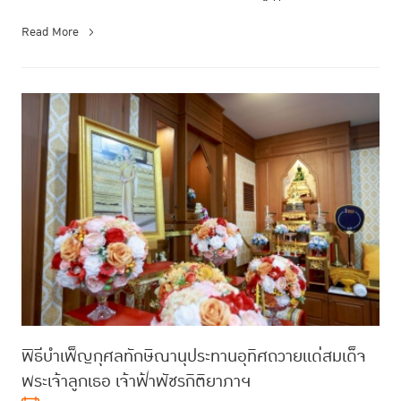
Read More
พิธีบำเพ็ญกุศลทักษิณานุประทานอุทิศถวายแด่สมเด็จ
พระเจ้าลูกเธอ เจ้าฟ้าพัชรกิติยาภาฯ