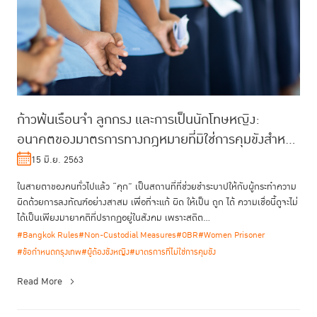
ก้าวพ้นเรือนจำ ลูกกรง และการเป็นนักโทษหญิง:
อนาคตของมาตรการทางกฎหมายที่มิใช่การคุมขังสำหรับ
ผู้หญิงที่กระทำผิด
15 มิ.ย. 2563
ในสายตาของคนทั่วไปแล้ว “คุก” เป็นสถานที่ที่ช่วยชำระบาปให้กับผู้กระทำความ
ผิดด้วยการลงทัณฑ์อย่างสาสม เพื่อที่จะแก้ ผิด ให้เป็น ถูก ได้ ความเชื่อนี้ดูจะไม่
ได้เป็นเพียงมายาคติที่ปรากฏอยู่ในสังคม เพราะสถิต...
#Bangkok Rules
#Non-Custodial Measures
#OBR
#Women Prisoner
#ข้อกำหนดกรุงเทพ
#ผู้ต้องขังหญิง
#มาตรการที่ไม่ใช่การคุมขัง
Read More