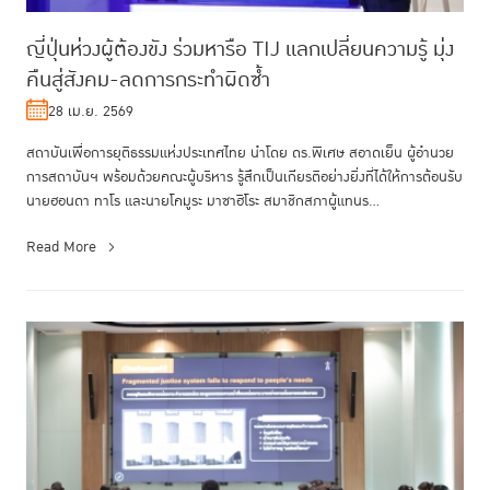
ญี่ปุ่นห่วงผู้ต้องขัง ร่วมหารือ TIJ แลกเปลี่ยนความรู้ มุ่ง
คืนสู่สังคม-ลดการกระทำผิดซ้ำ
28 เม.ย. 2569
สถาบันเพื่อการยุติธรรมแห่งประเทศไทย นำโดย ดร.พิเศษ สอาดเย็น ผู้อำนวย
การสถาบันฯ พร้อมด้วยคณะผู้บริหาร รู้สึกเป็นเกียรติอย่างยิ่งที่ได้ให้การต้อนรับ
นายฮอนดา ทาโร และนายโคมูระ มาซาฮิโระ สมาชิกสภาผู้แทนร...
Read More