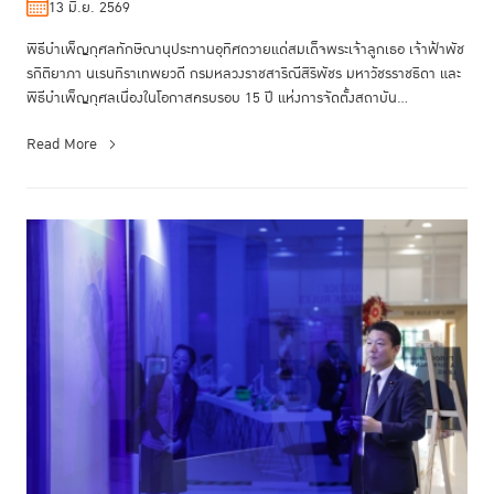
13 มิ.ย. 2569
พิธีบำเพ็ญกุศลทักษิณานุประทานอุทิศถวายแด่สมเด็จพระเจ้าลูกเธอ เจ้าฟ้าพัช
รกิติยาภา นเรนทิราเทพยวดี กรมหลวงราชสาริณีสิริพัชร มหาวัชรราชธิดา และ
พิธีบำเพ็ญกุศลเนื่องในโอกาสครบรอบ 15 ปี แห่งการจัดตั้งสถาบัน...
Read More