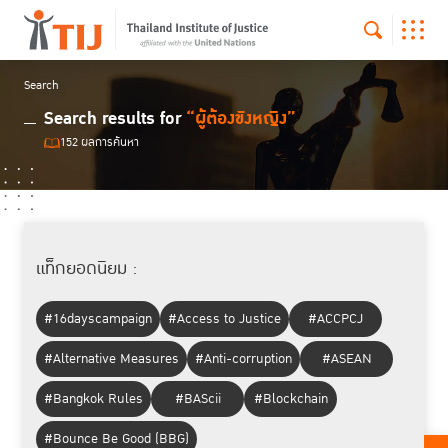
Search
Search results for
“ผู้ต้องขังหญิง”
152 ผลการค้นหา
แท็กยอดนิยม :
#16dayscampaign
#Access to Justice
#ACCPCJ
#Alternative Measures
#Anti-corruption
#ASEAN
#Bangkok Rules
#BAScii
#Blockchain
#Bounce Be Good (BBG)