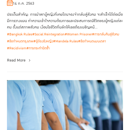
อย่าทอดทิ้งเธอ
14 ก.ค. 2563
ประเด็นสำคัญ: การนำพาผู้หญิงที่เคยโดนจองจำกลับสู่สังคม จะสำเร็จได้ต่อเมื่อ
มีการวางแผน ทำความเข้าใจความต้องการและประสบการณ์ชีวิตของผู้หญิงแต่ละ
คน ตั้งแต่สภาพสังคม เงื่อนไขชีวิตที่ผลักให้เธอต้องเผชิญหน้...
#Bangkok Rules
#Social Reintegration
#Women Prisoner
#การกลับคืนสู่สังคม
#ข้อกำหนดกรุงเทพ
#ผู้ต้องขังหญิง
#Mandela Rules
#ข้อกำหนดแมนเดลา
#Recidivism
#การกระทำผิดซ้ำ
Read More