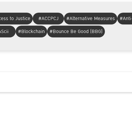
ess to Justice
#ACCPCJ
#Alternative Measures
#Anti
Scii
#Blockchain
#Bounce Be Good (BBG)