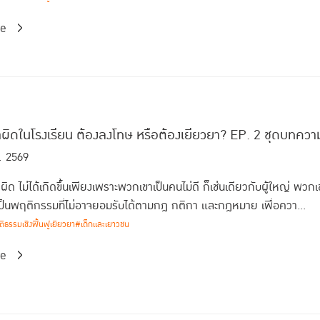
re
ำผิดในโรงเรียน ต้องลงโทษ หรือต้องเยียวยา? EP. 2 ชุดบทความ
. 2569
ำผิด ไม่ได้เกิดขึ้นเพียงเพราะพวกเขาเป็นคนไม่ดี ก็เช่นเดียวกับผู้ใหญ่ พ
็นพฤติกรรมที่ไม่อาจยอมรับได้ตามกฎ กติกา และกฎหมาย เพื่อควา...
ธรรมเชิงฟื้นฟูเยียวยา
#เด็กและเยาวชน
re