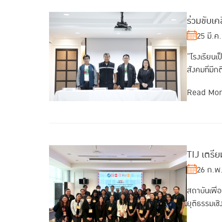
ร่วมขับเค
25 มี.ค
“โรงเรียนเป
สังคมที่มี
Read Mo
TIJ เตรี
26 ก.พ
สถาบันเพื
ยุติธรรมเช