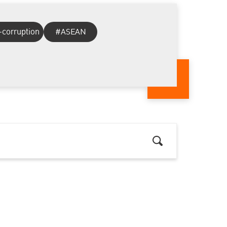
-corruption
#ASEAN