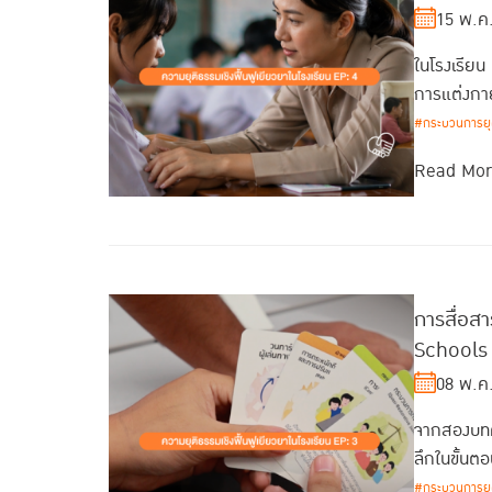
15 พ.ค
ในโรงเรียน
การแต่งกาย
#กระบวนการยุติ
Read Mo
การสื่อสา
Schools
08 พ.ค
จากสองบทคว
ลึกในขั้นต
#กระบวนการยุติ