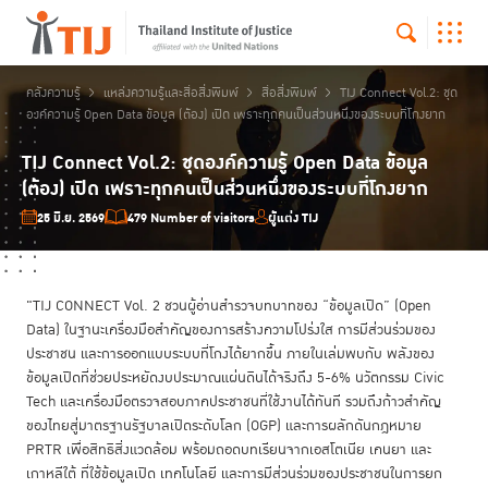
คลังความรู้
แหล่งความรู้และสื่อสิ่งพิมพ์
สื่อสิ่งพิมพ์
TIJ Connect Vol.2: ชุด
องค์ความรู้ Open Data ข้อมูล (ต้อง) เปิด เพราะทุกคนเป็นส่วนหนึ่งของระบบที่โกงยาก
TIJ Connect Vol.2: ชุดองค์ความรู้ Open Data ข้อมูล
(ต้อง) เปิด เพราะทุกคนเป็นส่วนหนึ่งของระบบที่โกงยาก
25 มิ.ย. 2569
479 Number of visitors
ผู้แต่ง TIJ
"TIJ CONNECT Vol. 2 ชวนผู้อ่านสำรวจบทบาทของ “ข้อมูลเปิด” (Open
Data) ในฐานะเครื่องมือสำคัญของการสร้างความโปร่งใส การมีส่วนร่วมของ
ประชาชน และการออกแบบระบบที่โกงได้ยากขึ้น ภายในเล่มพบกับ พลังของ
ข้อมูลเปิดที่ช่วยประหยัดงบประมาณแผ่นดินได้จริงถึง 5-6% นวัตกรรม Civic
Tech และเครื่องมือตรวจสอบภาคประชาชนที่ใช้งานได้ทันที รวมถึงก้าวสำคัญ
ของไทยสู่มาตรฐานรัฐบาลเปิดระดับโลก (OGP) และการผลักดันกฎหมาย
PRTR เพื่อสิทธิสิ่งแวดล้อม พร้อมถอดบทเรียนจากเอสโตเนีย เคนยา และ
เกาหลีใต้ ที่ใช้ข้อมูลเปิด เทคโนโลยี และการมีส่วนร่วมของประชาชนในการยก