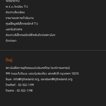
จัดซื้อจัดจ้าง
พ.ร.บ./ระเบียบ TIJ
ช่องทางร้องเรียน
รายงานผลการดำเนินงาน
ศูนย์ข้อมูลอิเล็กทรอนิกส์ TIJ
บอกรับข่าวสาร
ช่องทางอิเล็กทรอนิกส์สำหรับติดต่อสถาบันฯ
ติดต่อเรา
ที่อยู่
สถาบันเพื่อการยุติธรรมแห่งประเทศไทย (องค์การมหาชน)
999 ถนนแจ้งวัฒนะ แขวงทุ่งสองห้อง เขตหลักสี่ กรุงเทพฯ 10210
อีเมล: info@tijthailand.org, saraban@tijthailand.org
โทรศัพท์ : 02-522-1199
โทรสาร : 02-522-1198