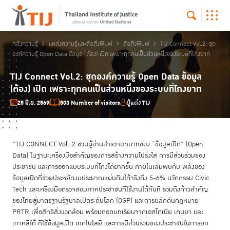
คลังความรู้
แหล่งความรู้และสื่อสิ่งพิมพ์
สื่อสิ่งพิมพ์
TIJ Connect Vol.2: ชุด
องค์ความรู้ Open Data ข้อมูล (ต้อง) เปิด เพราะทุกคนเป็นส่วนหนึ่งของระบบที่โกงยาก
TIJ Connect Vol.2: ชุดองค์ความรู้ Open Data ข้อมูล
(ต้อง) เปิด เพราะทุกคนเป็นส่วนหนึ่งของระบบที่โกงยาก
25 มิ.ย. 2569
503 Number of visitors
ผู้แต่ง TIJ
"TIJ CONNECT Vol. 2 ชวนผู้อ่านสำรวจบทบาทของ “ข้อมูลเปิด” (Open
Data) ในฐานะเครื่องมือสำคัญของการสร้างความโปร่งใส การมีส่วนร่วมของ
ประชาชน และการออกแบบระบบที่โกงได้ยากขึ้น ภายในเล่มพบกับ พลังของ
ข้อมูลเปิดที่ช่วยประหยัดงบประมาณแผ่นดินได้จริงถึง 5-6% นวัตกรรม Civic
Tech และเครื่องมือตรวจสอบภาคประชาชนที่ใช้งานได้ทันที รวมถึงก้าวสำคัญ
ของไทยสู่มาตรฐานรัฐบาลเปิดระดับโลก (OGP) และการผลักดันกฎหมาย
PRTR เพื่อสิทธิสิ่งแวดล้อม พร้อมถอดบทเรียนจากเอสโตเนีย เคนยา และ
เกาหลีใต้ ที่ใช้ข้อมูลเปิด เทคโนโลยี และการมีส่วนร่วมของประชาชนในการยก