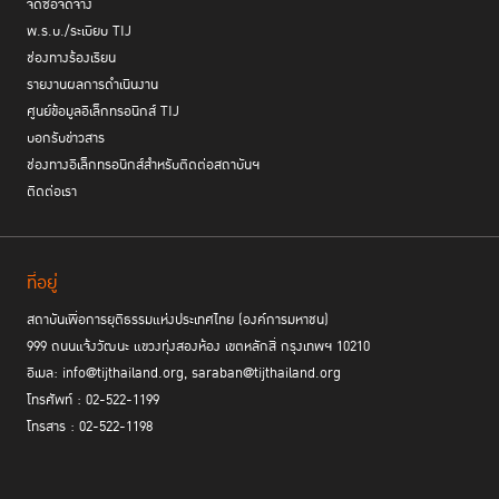
จัดซื้อจัดจ้าง
พ.ร.บ./ระเบียบ TIJ
ช่องทางร้องเรียน
รายงานผลการดำเนินงาน
ศูนย์ข้อมูลอิเล็กทรอนิกส์ TIJ
บอกรับข่าวสาร
ช่องทางอิเล็กทรอนิกส์สำหรับติดต่อสถาบันฯ
ติดต่อเรา
ที่อยู่
สถาบันเพื่อการยุติธรรมแห่งประเทศไทย (องค์การมหาชน)
999 ถนนแจ้งวัฒนะ แขวงทุ่งสองห้อง เขตหลักสี่ กรุงเทพฯ 10210
อีเมล: info@tijthailand.org, saraban@tijthailand.org
โทรศัพท์ : 02-522-1199
โทรสาร : 02-522-1198