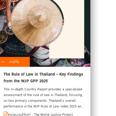
งานวิจัย
The Rule of Law in Thailand - Key Findings
from the WJP GPP 2025
This in-depth Country Report provides a specialized
assessment of the rule of law in Thailand, focusing
on two primary components: Thailand’s overall
performance in the WJP Rule of Law Index 2025 and
Key findings from the General Population Poll (GPP),
หน่วยงานผู้จัดทำ : The World Justice Project