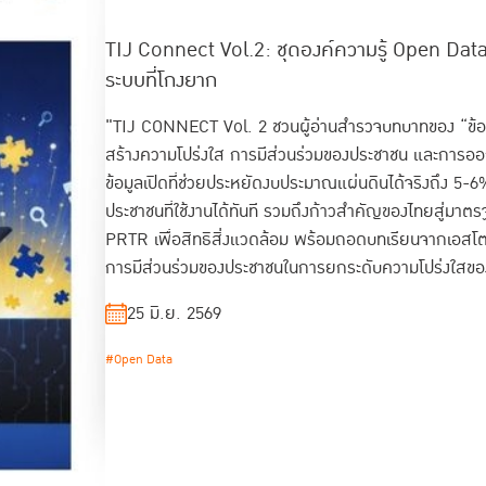
TIJ Connect Vol.2: ชุดองค์ความรู้ Open Data ข
สรุปรายงานผลการสำรวจความคิดเห็นประกอบก
TIJ Connect Vol.1: ชุดองค์ความรู้ ANTI-CO
แนวโน้มสถานการณ์เรือนจำโลก ปี 2569
ระบบที่โกงยาก
พาณิชย์
สร้างระบบที่โกงยาก
"TIJ CONNECT Vol. 2 ชวนผู้อ่านสำรวจบทบาทของ “ข้อม
สร้างความโปร่งใส การมีส่วนร่วมของประชาชน และการออก
ข้อมูลเปิดที่ช่วยประหยัดงบประมาณแผ่นดินได้จริงถึง 5
ประชาชนที่ใช้งานได้ทันที รวมถึงก้าวสำคัญของไทยสู่ม
PRTR เพื่อสิทธิสิ่งแวดล้อม พร้อมถอดบทเรียนจากเอสโตเนี
การมีส่วนร่วมของประชาชนในการยกระดับความโปร่งใสของภา
21 พ.ค. 2569
สอบได้ไม่ใช่เรื่องที่สำเร็จในชั่วข้ามคืน แต่เป็นกระบวนกา
25 มิ.ย. 2569
23 มิ.ย. 2569
23 มี.ค. 2569
#ปฏิรูปเรือนจำ
#สถานการณ์เรือนจำโลก
#Open Data
#ประมวลกฎหมายแพ่งและพาณิชย์
#Anti-corruption
#TIJ Connect
#TIJ Knowledge Management