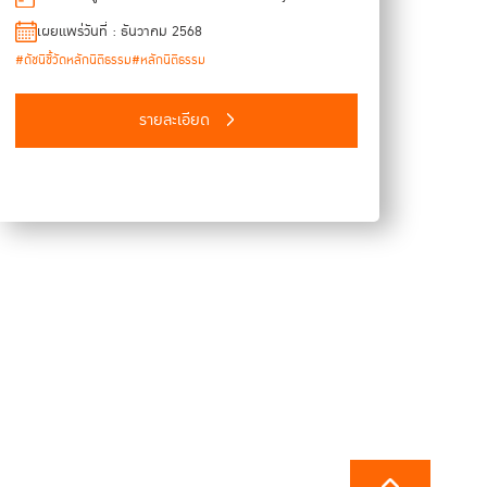
which captures the perspectives and lived
experiences of Thai citizens. The report is based on
เผยแพร่วันที่ : ธันวาคม 2568
face-to-face interviews conducted between June and
#ดัชนีชี้วัดหลักนิติธรรม
#หลักนิติธรรม
July 2025 with a representative sample of 1,100
households nationwide. This publication serves as a
รายละเอียด
critical update to the data last collected in 2018,
offering an up-to-date look at the legal and
institutional landscape of the country.