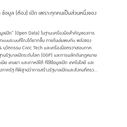
้อมูล (ต้อง) เปิด เพราะทุกคนเป็นส่วนหนึ่งของ
ารทบทวนและปรับปรุงประมวลกฎหมายแพ่งและ
RRUPTION! คนไทยไม่ทนโกง ถึงเวลามาช่วยกัน
ูลเปิด” (Open Data) ในฐานะเครื่องมือสำคัญของการ
แบบระบบที่โกงได้ยากขึ้น ภายในเล่มพบกับ พลังของ
-6% นวัตกรรม Civic Tech และเครื่องมือตรวจสอบภาค
าตรฐานรัฐบาลเปิดระดับโลก (OGP) และการผลักดันกฎหมาย
ย เคนยา และเกาหลีใต้ ที่ใช้ข้อมูลเปิด เทคโนโลยี และ
ครัฐ ที่พิสูจน์ว่าการสร้างรัฐบาลเปิดและสังคมที่ตรวจ
รที่ต้องอาศัยความร่วมมือและการพัฒนาอย่างต่อเนื่อง