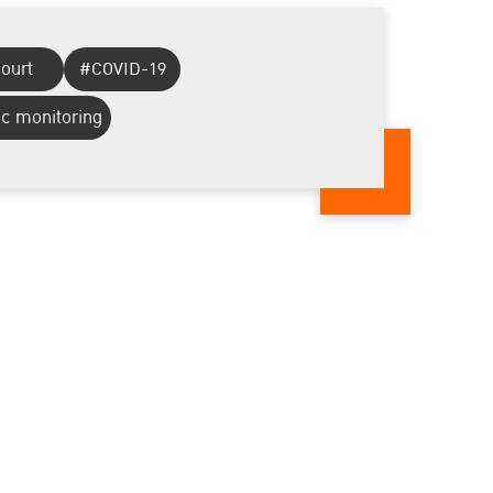
ourt
#COVID-19
ic monitoring