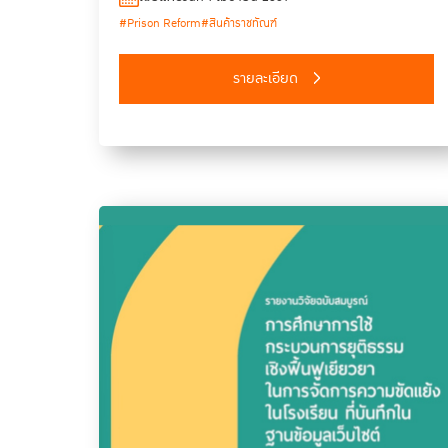
สร้างโอกาสในการกลับคืนสู่สังคมของผู้ต้องขังอย่างยั่งยืน
#Prison Reform
#สินค้าราชทัณฑ์
รายละเอียด