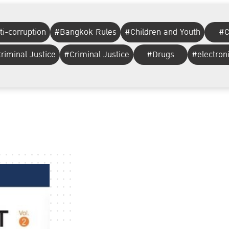
i-corruption
#Bangkok Rules
#Children and Youth
#C
riminal Justice
#Criminal Justice
#Drugs
#electron