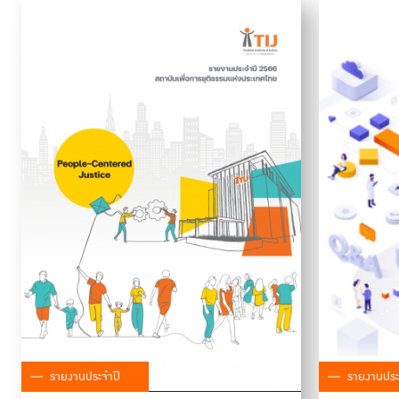
รายงานประจำปี
รายงานประ