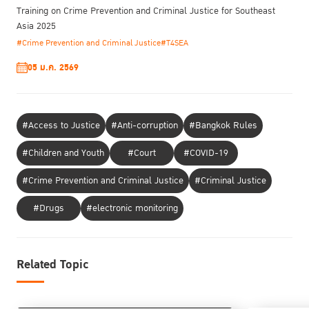
Training on Crime Prevention and Criminal Justice for Southeast
Asia 2025
#Crime Prevention and Criminal Justice
#T4SEA
05 ม.ค. 2569
#Access to Justice
#Anti-corruption
#Bangkok Rules
#Children and Youth
#Court
#COVID-19
#Crime Prevention and Criminal Justice
#Criminal Justice
#Drugs
#electronic monitoring
Related Topic