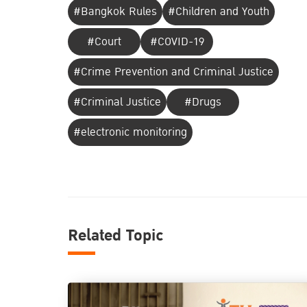
#Bangkok Rules
#Children and Youth
#Court
#COVID-19
#Crime Prevention and Criminal Justice
#Criminal Justice
#Drugs
#electronic monitoring
Related Topic