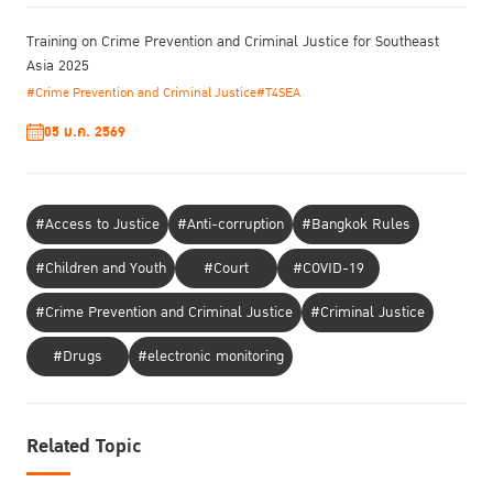
Training on Crime Prevention and Criminal Justice for Southeast
Asia 2025
#Crime Prevention and Criminal Justice
#T4SEA
05 ม.ค. 2569
#Access to Justice
#Anti-corruption
#Bangkok Rules
#Children and Youth
#Court
#COVID-19
#Crime Prevention and Criminal Justice
#Criminal Justice
#Drugs
#electronic monitoring
Related Topic