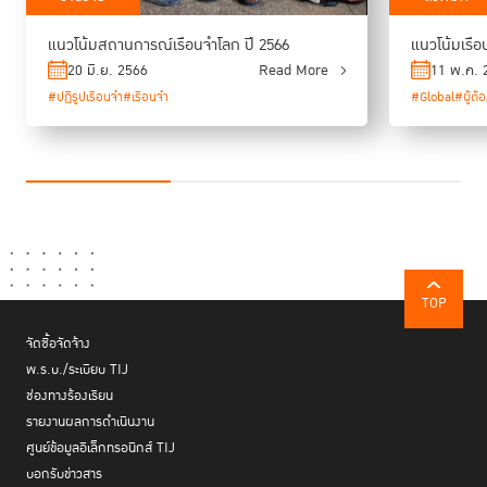
แนวโน้มสถานการณ์เรือนจำโลก ปี 2566
แนวโน้มเรือ
20 มิ.ย. 2566
Read More
11 พ.ค. 
#ปฏิรูปเรือนจำ
#เรือนจำ
#Global
#ผู้ต้อ
TOP
จัดซื้อจัดจ้าง
พ.ร.บ./ระเบียบ TIJ
ช่องทางร้องเรียน
รายงานผลการดำเนินงาน
ศูนย์ข้อมูลอิเล็กทรอนิกส์ TIJ
บอกรับข่าวสาร