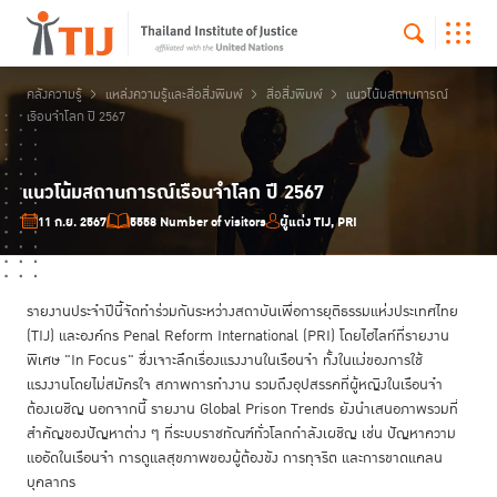
คลังความรู้
แหล่งความรู้และสื่อสิ่งพิมพ์
สื่อสิ่งพิมพ์
แนวโน้มสถานการณ์
เรือนจำโลก ปี 2567
แนวโน้มสถานการณ์เรือนจำโลก ปี 2567
11 ก.ย. 2567
5558 Number of visitors
ผู้แต่ง TIJ, PRI
รายงานประจำปีนี้จัดทำร่วมกันระหว่างสถาบันเพื่อการยุติธรรมแห่งประเทศไทย
(TIJ) และองค์กร Penal Reform International (PRI) โดยไฮไลท์ที่รายงาน
พิเศษ "In Focus" ซึ่งเจาะลึกเรื่องแรงงานในเรือนจำ ทั้งในแง่ของการใช้
แรงงานโดยไม่สมัครใจ สภาพการทำงาน รวมถึงอุปสรรคที่ผู้หญิงในเรือนจำ
ต้องเผชิญ นอกจากนี้ รายงาน Global Prison Trends ยังนำเสนอภาพรวมที่
สำคัญของปัญหาต่าง ๆ ที่ระบบราชทัณฑ์ทั่วโลกกำลังเผชิญ เช่น ปัญหาความ
แออัดในเรือนจำ การดูแลสุขภาพของผู้ต้องขัง การทุจริต และการขาดแคลน
บุคลากร