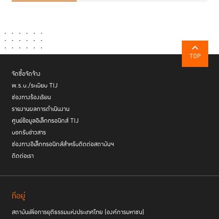
TOP
จัดซื้อจัดจ้าง
พ.ร.บ./ระเบียบ TIJ
ช่องทางร้องเรียน
รายงานผลการดำเนินงาน
ศูนย์ข้อมูลอิเล็กทรอนิกส์ TIJ
บอกรับข่าวสาร
ช่องทางอิเล็กทรอนิกส์สำหรับติดต่อสถาบันฯ
ติดต่อเรา
ที่อยู่
สถาบันเพื่อการยุติธรรมแห่งประเทศไทย (องค์การมหาชน)
ในช่วง 2 ทศวรรษที่ผ่านมา ผู้หญิงมีการกระทำความผิดมากขึ้นถึง 60% จาก