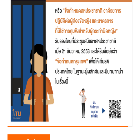
“ข้อกำหนดกรุงเทพ” เป็นมาตรฐานสหประชาชาติฉบับแรกในโลก ที่มุ่งดูแล