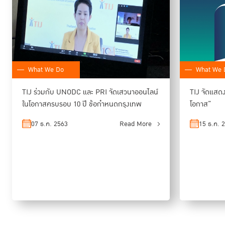
คิดเป็น 1% ของประชากรเด็กทั่วโลก และ 19,000 คน ต้องอาศัยอยู่กับแม่ใน
เรือนจำ
ข้อกำหนดกรุงเทพช่วยวางแนวปฏิบัติในประเด็นที่เป็นความแตกต่างและความ
ต้องการที่เพศหญิงมีและต่างไปจากเพศชาย โดยไม่ได้มีจุดประสงค์สร้างความ
What We Do
What We 
แตกต่างหรือเลือกปฏิบัติ แต่เน้นให้เกิดมีมาตรฐานความเท่าเทียมกันในการ
ปฏิบัติต่อผู้ต้องขังทั้งสองเพศเท่านั้น
TIJ ร่วมกับ UNODC และ PRI จัดเสวนาออนไลน์
TIJ จัดแสด
ความผิดของผู้ต้องขังหญิงในประเทศไทย
ในโอกาสครบรอบ 10 ปี ข้อกำหนดกรุงเทพ
โอกาส”
07 ธ.ค. 2563
Read More
15 ธ.ค. 