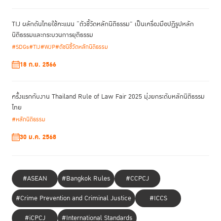
ผู้ต้องขังหญิงถูกมองว่าเป็น “ประชากรที่ถูกลืม”
TIJ ผลักดันไทยใช้คะแนน “ตัวชี้วัดหลักนิติธรรม” เป็นเครื่องมือปฏิรูปหลัก
นิติธรรมและกระบวนการยุติธรรม
#SDGs
#TIJ
#WJP
#ดัชนีชี้วัดหลักนิติธรรม
18 ก.ย. 2566
ครั้งแรกกับงาน Thailand Rule of Law Fair 2025 มุ่งยกระดับหลักนิติธรรม
ไทย
#หลักนิติธรรม
30 ม.ค. 2568
#ASEAN
#Bangkok Rules
#CCPCJ
#Crime Prevention and Criminal Justice
#ICCS
#iCPCJ
#International Standards