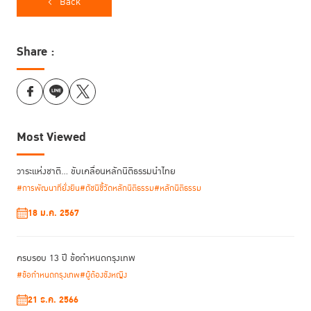
Back
ความต้องการเฉพาะของเพศหญิง โดยมีเนื้อหาครอบคลุมมิติต่างๆ เช่น
อนามัยเจริญพันธุ์ สุขภาพเพศหญิง การดูแลเด็กติดผู้ต้องขัง ตลอดจนส่ง
เสริมการใช้มาตรการที่มิใช่การคุมขัง โดยคำนึงถึงลักษณะความผิดที่ไม่รุนแรง
Share :
และภาระการดูแลครอบครัวที่ผู้หญิงมี
ความสำเร็จของ “ข้อกำหนดกรุงเทพ” มีจุดเริ่มต้นมาจากโครงการกำลังใจ ซึ่ง
เป็นโครงการที่ สมเด็จพระเจ้าลูกเธอ เจ้าฟ้าพัชรกิติยาภา นเรนทิราเทพยวดี
กรมหลวงราชสาริณีสิริพัชร มหาวัชรราชธิดา ได้ทรงริเริ่มขึ้นเมื่อ พ.ศ. 2549
Most Viewed
เพื่อประทานความช่วยเหลือแก่ผู้ต้องขังหญิงและเด็กติดผู้ต้องขังตามหลัก
มนุษยธรรม ครั้นเมื่อโครงการกำลังใจประสบความสำเร็จในระดับภายในประเทศ
วาระแห่งชาติ… ขับเคลื่อนหลักนิติธรรมนำไทย
ด้วยพระวิสัยทัศน์ที่กว้างไกล จึงได้พระราชทานแนวพระดำริว่าควรนำเสนอ
แนวทางการช่วยเหลือและดูแลสนับสนุนผู้ต้องขังหญิงเช่นนี้ให้เป็นที่รับรู้ในเวที
#การพัฒนาที่ยั่งยืน
#ดัชนีชี้วัดหลักนิติธรรม
#หลักนิติธรรม
ระหว่างประเทศ จนหลายประเทศได้ตระหนักถึงปัญหาและแนวทางในการแก้ไข
18 ม.ค. 2567
ประเทศไทยจึงได้ผลักดันการรณรงค์สร้างความตระหนักรู้และแนวร่วม เพื่อ
รวบรวมแนวปฏิบัติที่ดีและข้อเสนอแนะต่าง ๆ ในการปฏิบัติต่อผู้ต้องขังหญิงทั่ว
โลก จนสามารถจัดทำเป็นร่างข้อกำหนดเพื่อเสนอให้สหประชาชาติพิจารณา
ครบรอบ 13 ปี ข้อกำหนดกรุงเทพ
และรับรองเป็นข้อกำหนดกรุงเทพในเวลาต่อมา
#ข้อกำหนดกรุงเทพ
#ผู้ต้องขังหญิง
21 ธ.ค. 2566