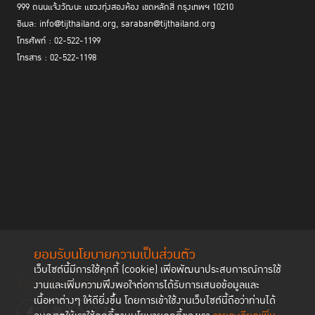
999 ถนนแจ้งวัฒนะ แขวงทุ่งสองห้อง เขตหลักสี่ กรุงเทพฯ 10210
การศึกษาภูมิหลังของผู้ต้องขังหญิง พบว่ามีความแตกต่างจากผู้ต้องขังชายที่
อีเมล: info@tijthailand.org, saraban@tijthailand.org
ส่วนมากเคยตกเป็นเหยื่อการกระทำรุนแรง ติดสารเสพติดหรือสิ่งเสพติด ฐานะ
โทรศัพท์ : 02-522-1199
ยากจน จำเป็นต้องหาเลี้ยงดูครอบครัว
โทรสาร : 02-522-1198
การกระทำผิดเป็นคดีที่ไม่ใช้ความรุนแรง โดยเป็นคดีที่เกี่ยวข้องกับยาเสพติดถึง
มากกว่า 70% นอกจากนี้เป็นคดีเกี่ยวกับทรัพย์ เช่นการฉ้อโกง การลักทรัพย์
ระยะเวลาการรับโทษจึงสั้น มีระวางโทษจำคุกไม่เกิน 1-5 ปี เป็นต้น
“ข้อกำหนดกรุงเทพ” ไม่ใช่ “กฎหมาย” แต่เป็นแนวปฏิบัติที่
สามารถนำมาใช้ร่วมกับกฎหมายได้
ยอมรับนโยบายความเป็นส่วนตัว
เว็บไซต์นี้มีการใช้คุกกี้ (cookie) เพื่อพัฒนาประสบการณ์การใช้
ติดตามช่องทาง social
งานและเพิ่มความพึงพอใจต่อการได้รับการเสนอข้อมูลและ
เนื้อหาต่างๆ ให้ดียิ่งขึ้น โดยการเข้าใช้งานเว็บไซต์นี้ถือว่าท่านได้