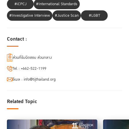
ช้อป
#iCPCJ
#International Standards
#Investigative Interview
#Justice Scan
#LGBT
นิทรรศการความงามของโอกาสเปิดให้เข้าชมได้ตั้งแต่วันที่ 22 – 26 ธันวาคม
พ.ศ. 2564 ตั้งแต่เวลา 10.00 – 19.00 น. ณ อุทยาน 100 ปี จุฬาลงกรณ์
มหาวิทยาลัย โดยผู้ที่สนใจสามารถเข้าชมได้ตามอัธยาศัย และสามารถสำรองที่
นั่งสำหรับบริการนำชมนิทรรศการโดยมีเจ้าหน้าที่บรรยาย (Guided Tour) และ
Contact :
กิจกรรมเสวนา ได้ที่
https://forms.gle/fa5PorAEtPuFFJ7z9
(ไม่มีค่าใช้
จ่าย)
ส่วนที่รับผิดชอบ ส่วนกลาง
สูจิบัตรนิทรรศการ "ความงามของโอกาส"
Tel :
+662-522-1199
อีเมล :
info@tijthailand.org
Related Topic