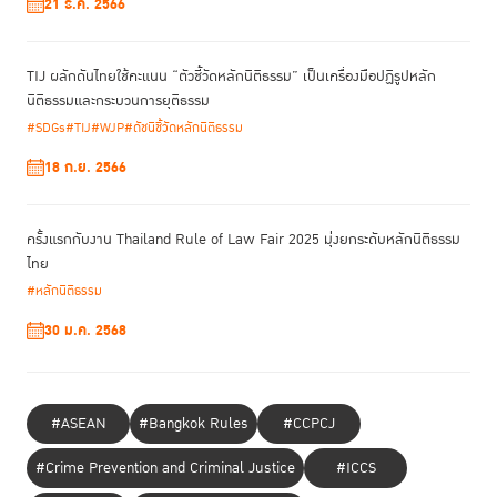
21 ธ.ค. 2566
ใหม่ได้อย่างสง่างามอีกครั้ง งานครั้งนี้ได้รวบรวมผลงานศิลปะและงานออกแบบ
6 แขนง ที่สะท้อนถึงมุมมองและแรงบันดาลใจของ 7 ศิลปิน ได้แก่
TIJ ผลักดันไทยใช้คะแนน “ตัวชี้วัดหลักนิติธรรม” เป็นเครื่องมือปฏิรูปหลัก
ผลงานภาพถ่าย “โอกาสที่งดงาม” โดย คุณนพพล ชูกลิ่น
นิติธรรมและกระบวนการยุติธรรม
ผลงานภาพวาดสีอะคริลิก “Call Me by My Name” โดย คุณจาริณี เมธี
#SDGs
#TIJ
#WJP
#ดัชนีชี้วัดหลักนิติธรรม
กุล
18 ก.ย. 2566
ผลงานวาดภาพประกอบ “โอบกอด โอกาส” โดย คุณอนุชิต คำน้อย เจ้าของ
เพจเฟซบุ๊ค “คิ้วต่ำ”
ผลงานสตรีทอาร์ท “Hourglass” โดย “Abi” หรือ คุณนรรัตน์ ถวิลอนันต์
ครั้งแรกกับงาน Thailand Rule of Law Fair 2025 มุ่งยกระดับหลักนิติธรรม
ผลงาน “โอกาสจากงานช่าง” โดยผู้ต้องขังในโครงการช่างสิบหมู่เรือนจำ
ไทย
พิเศษธนบุรี ที่ฝึกสอนโดยอาจารย์พิรุณ ศรีเอี่ยมสะอาด ครูช่างศิลป
หัตถกรรมประจำปี 2556
#หลักนิติธรรม
ผลงานภาพถ่าย “บทพิสูจน์ชั่วชีวิตของอดีตนักโทษสู่สังคม” โดย คุณสม
30 ม.ค. 2568
ศักดิ์ เนตรทอง ช่างภาพสารคดีประจำสำนักข่าว PPTV
ผลงานออกแบบสถาปัตยกรรม “โอกาสสถาน” โดย นักศึกษาคณะ
สถาปัตยกรรมศาสตร์ ภายใต้การดูแลของ ผศ. ดร. ฤทธิรงค์ จุฑาพฤฒิกร
คณบดีคณะสถาปัตยกรรมศาสตร์ มหาวิทยาลัยกรุงเทพ
#ASEAN
#Bangkok Rules
#CCPCJ
ในแต่ละวันจะมีการหมุนเวียนของศิลปินที่มาร่วมพูดคุยเกี่ยวกับแรงบันดาลใน
#Crime Prevention and Criminal Justice
#ICCS
ในการสร้างงานศิลปะและมุมมองเกี่ยวกับการให้โอกาส รวมถึงกิจกรรมเวิร์ค