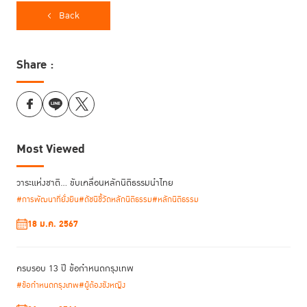
Back
Share :
Most Viewed
วาระแห่งชาติ… ขับเคลื่อนหลักนิติธรรมนำไทย
เนื่องในโอกาสครบรอบ 11 ปีของการรับรองข้อกำหนดสหประชาชาติว่าด้วยการ
#การพัฒนาที่ยั่งยืน
#ดัชนีชี้วัดหลักนิติธรรม
#หลักนิติธรรม
ปฏิบัติต่อผู้ต้องขังหญิงและมาตรการที่มิใช่การคุมขัง สําหรับผู้กระทําผิดหญิง
18 ม.ค. 2567
หรือ “ข้อกำหนดกรุงเทพ” ในวันที่ 21 ธันวาคม 2564 สถาบันเพื่อการยุติธรรม
แห่งประเทศไทย (TIJ) ได้จัดแสดงนิทรรศการศิลปะภายใต้หัวข้อ “ความงามของ
โอกาส” เพื่อถ่ายทอดประสบการณ์ เรื่องราว และมุมมองของศิลปินและนัก
ครบรอบ 13 ปี ข้อกำหนดกรุงเทพ
ออกแบบ เกี่ยวกับประชากรในรั้วเรือนจำ ไม่ว่าจะเป็นมุมมองเกี่ยวกับคุณค่าของ
#ข้อกำหนดกรุงเทพ
#ผู้ต้องขังหญิง
บุคคล ศักยภาพ อิสรภาพ ความเท่าเทียม และความสำคัญของการให้โอกาสผู้
ก้าวพลาดในรูปแบบต่างๆ จากสังคม ที่จะช่วยให้ผู้ต้องขังสามารถเริ่มต้นชีวิต