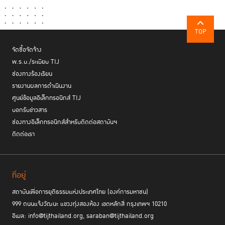
TOP
จัดซื้อจัดจ้าง
พ.ร.บ./ระเบียบ TIJ
ช่องทางร้องเรียน
รายงานผลการดำเนินงาน
ศูนย์ข้อมูลอิเล็กทรอนิกส์ TIJ
บอกรับข่าวสาร
ช่องทางอิเล็กทรอนิกส์สำหรับติดต่อสถาบันฯ
ติดต่อเรา
ที่อยู่
สถาบันเพื่อการยุติธรรมแห่งประเทศไทย (องค์การมหาชน)
999 ถนนแจ้งวัฒนะ แขวงทุ่งสองห้อง เขตหลักสี่ กรุงเทพฯ 10210
อีเมล: info@tijthailand.org, saraban@tijthailand.org