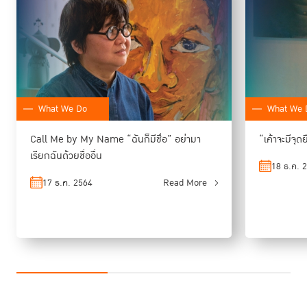
What We Do
What We 
Call Me by My Name “ฉันก็มีชื่อ” อย่ามา
“เค้าจะมีจุดย
เรียกฉันด้วยชื่ออื่น
18 ธ.ค. 
17 ธ.ค. 2564
Read More