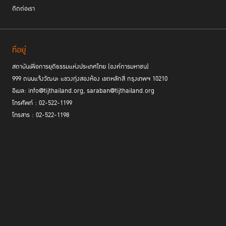
ติดต่อเรา
รอบ
10
ปี ข้อ
กำหนดกรุงเทพฯ ในวันนี้ คือ เราจะสร้างส่งเสริมนวัตกรรมในการช่วยเหลือ
ผู้ต้องขังในการกลับสู่สังคมอย่างมีคุณภาพได้อย่างไร
ซึ่งเราทราบกันดีว่า
เรือนจำเป็นพื้นที่ที่มีทรัพยากรจำกัด และยังมีความไม่เท่าเทียม เราต้องการ
ที่อยู่
นวัตกรรม ซึ่งคำนี้ไม่ได้หมายถึงแค่สิ่งประดิษฐ์ แต่ยังหมายถึงแนวคิดที่จะนำ
มาสร้างการเปลี่ยนแปลงเพื่อนำไปสู่สิ่งที่ดีขึ้นด้วย
”
ศาสตราจารย์พิเศษ ดร.
สถาบันเพื่อการยุติธรรมแห่งประเทศไทย (องค์การมหาชน)
กิตติพงษ์ กล่าว
999 ถนนแจ้งวัฒนะ แขวงทุ่งสองห้อง เขตหลักสี่ กรุงเทพฯ 10210
อีเมล: info@tijthailand.org, saraban@tijthailand.org
ผู้อำนวยการ TIJ กล่าวต่อว่า การที่จะไปถึงตรงนั้นได้ ต้องเริ่มจากการปรับ
โทรศัพท์ : 02-522-1199
Mindset ของผู้ต้องขังและคนในสังคมว่าเรือนจำที่ไม่ได้ไว้เพียงเพื่อการคุมขัง
โทรสาร : 02-522-1198
แต่เป็น “พื้นที่สร้างโอกาส” ให้คนนับหนึ่งใหม่ ซึ่งเป็นเรื่องที่เราทุกคนต้องเข้าใจ
ร่วมกัน โดยเฉพาะในการให้โอกาสในการทำงานเลี้ยงชีพและครอบครัว ซึ่งเป็น
สิ่งที่ผู้พ้นโทษต้องการมากที่สุด และคนที่จะให้ได้คือ คนในสังคมนั่นเอง เพราะ
เรื่อง “ความยุติธรรมเป็นเรื่องของคนทุกคน” ( Justice is everyone matter
)และคนทุกคนคือทรัพยากร “เราสามารถเปลี่ยนภาระให้เป็นพลัง” สร้างสังคม
ที่มีความปลอดภัยอยู่ร่วมกันได้
ชวนสังคมสร้าง
“
ต้นทุนชีวิต
”
ให้ผู้ก้าวพลาด/ผู้
พ้นโทษ