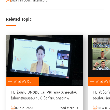
อีเมล :
info@tijthailand.org
ทรัพยากรบุคคลให้เปิดกว้างต่อการรับผู้พ้นโทษเข้าทำงาน และ การดำเนินการ
จ้างงานผู้พ้นโทษ โดยเห็นตรงกันว่า กลุ่มคนเหล่านี้คือ ทรัพยากรมนุษย์ที่
สำคัญที่สามารถมาช่วยกันพัฒนาประเทศได้
Related Topic
ผลักดันการสร้างนวัตกรรมในเรือนจำสร้างสังคม
ปลอดภัย
ศ. (พิเศษ) ดร. กิตติพงษ์ กิตยารักษ์
ผู้อำนวยการ TIJ
กล่าวว่า การจัด
“ Every
งานครบรอบ 10 ปี ข้อกำหนดกรุงเทพครั้งนี้ เราได้จัดทำโครงการ
Steps Together:
ก้าวที่ไม่โดดเดี่ยว
”
เพื่อระดมความร่วมมือจากทุกภาคส่วน
ในสังคมให้ “โอกาส” ให้ผู้ต้องขังที่พ้นโทษกลับคืนสู่สังคมอย่างมีคุณภาพและ
สามารถเริ่มต้นชีวิตใหม่ได้ เพราะที่ผ่านมาประเทศไทยมีปัญหาผู้พ้นโทษกระทำ
ผิดซ้ำสูงมาก ซึ่งต้องมีการแก้ปัญหาอย่างเร่งด่วน เพราะการกระทำผิดซ้ำไม่
เพียงแต่ส่งผลให้เกิดความแออัดในเรือนจำ ซึ่งจะเป็นวิกฤตสำคัญในยุคโควิด
19 เท่านั้น แต่การกระทำผิดซ้ำยังทำให้ประเทศไทยเสียโอกาส ในด้าน
ทรัพยากรบุคคลที่พ้นโทษมาร่วมพัฒนาสังคม/ประเทศ ซึ่งเป็นเรื่องที่ถูกสังคม
What We Do
What We 
ไทยมองข้ามและไม่มีการให้พื้นที่/โอกาส ในการประกอบอาชีพและเข้าสู่ตลาด
แรงงานของผู้พ้นโทษ ในการเริ่มต้นชีวิตใหม่อย่างเพียงพอ ทำให้ผู้พ้นโทษจำนว
TIJ ร่วมกับ UNODC และ PRI จัดเสวนาออนไลน์
TIJ ส่งข้อก
นมาก ไม่มีที่ไป ไม่ได้รับการยอมรับ จนต้องกลับสู่วงจรชีวิตเดิมๆและกระทำผิด
ในโอกาสครบรอบ 10 ปี ข้อกำหนดกรุงเทพ
ออนไลน์เรือ
ซ้ำกลับสู่เรือนจำอีก
07 ธ.ค. 2563
Read More
10 พ.ย. 