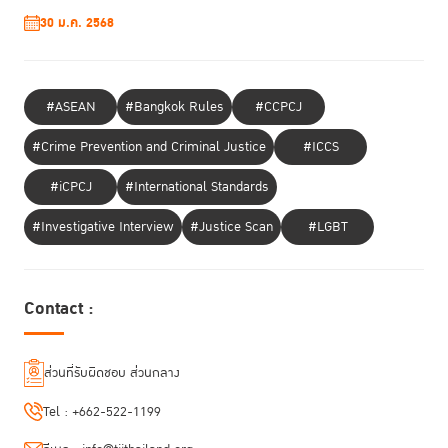
2.
การส่งเสริมให้เป็นเจ้าของธุรกิจขนาดจิ๋ว (
Micro entrepreneurship)
ซึ่ง
30 ม.ค. 2568
เป็นการต่อยอดจากความสำเร็จของธุรกิจค้าปลีก และธุรกิจอาหารทางออนไลน์
ในช่วงโควิด-19 ประสบความสำเร็จเพิ่มขึ้นจากช่วงเวลาปกติถึง 20 - 30%
(ศูนย์วิจัยกสิกรไทย) TIJ จึงร่วมกับภาคีเครือข่าย ไม่ว่าจะเป็น สถาบัน
เทคโนโลยีพระจอมเกล้าเจ้าคุณทหารลาดกระบัง กรมราชทัณฑ์ โครงการกำลัง
#ASEAN
#Bangkok Rules
#CCPCJ
ใจในพระดำริฯ ริเริ่มโครงการ Street Food Academy ด้วยการออกแบบรถ
เข็นที่เชื่อมโยงกับนวัตกรรม Online Platform สามารถเข้าสู่ตลาดออนไลน์ได้
#Crime Prevention and Criminal Justice
#ICCS
ให้แก่อดีตผู้ต้องขังที่ผ่านการคัดเลือกและมีความพร้อมที่จะเริ่มต้นธุรกิจอาหาร
ริมทาง โดยมีการให้ความรู้ทั้งด้านสูตรอาหารและความรู้ในการเป็นผู้ประกอบ
#iCPCJ
#International Standards
การเจ้าของธุรกิจขนาดจิ๋ว และขนาดเล็ก ได้ด้วยตนเอง
#Investigative Interview
#Justice Scan
#LGBT
โดยภายในงานยังได้มีพิธีแสดงเจตจำนงร่วมกันระหว่างผู้แทนภาครัฐ ภาค
เอกชน และภาคประชาสังคมเพื่อส่งเสริมความร่วมมือในการสร้างโอกาสเพื่อ
การกลับสู่สังคมแก่อดีตผู้ต้องขังมากกว่า 30 องค์กร ที่ร่วมสนับสนุนโครงการ
Contact :
“ Every Steps Together:
ก้าวที่ไม่โดดเดี่ยว
”
อย่างเต็มที่ เพื่อให้
โอกาสผู้พ้นโทษเข้าสู่ตลาดแรงงานในรูปต่างๆ ได้แก่ การเผยแพร่
ประชาสัมพันธ์ข้อมูลเพื่อส่งเสริมความเข้าใจเกี่ยวกับผู้พ้นโทษ การร่วม
ส่วนที่รับผิดชอบ ส่วนกลาง
สนับสนุนสินค้าและบริการจากผู้ต้องขังและอดีตผู้ต้องขัง การสนับสนุนเงินทุน
เพื่อส่งเสริมการสร้างทักษะและการเริ่มต้นใหม่หลังการพ้นโทษ การมีส่วนร่วม
Tel :
+662-522-1199
ในจัดกิจกรรมฝึกอบรมพัฒนาศักยภาพผู้ใกล้พ้นโทษ การปรับนโยบายด้าน