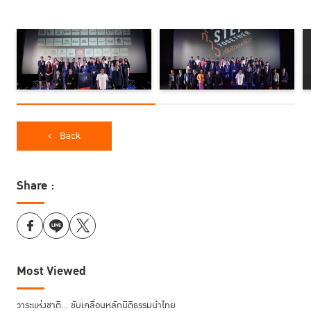
โทษออกมากว่า
200,000
คน แต่ภายใน
1
ปีแรกของการพ้นโทษ กว่า
15%
หรือ
30,000
คน จะกระทำผิดซ้ำทันที และภายในปีที่
3
หลังการพ้นโทษ ยอด
ผู้กระทำผิดซ้ำรวมจะเพิ่มสูงขึ้นเป็น
32%
หรือ
64,000
คน
จากการวิจัยของ
The Manhattan Institute
ซึ่งสำรวจผู้พ้นโทษในประเทศ
สหรัฐอเมริกาพบกว่าผู้ที่ทำความผิดในคดีลหุโทษ (non-violent offenders)
หากสามารถหาอาชีพได้หลังการพ้นโทษในปีแรก จะลดโอกาสการกระทำผิดซ้ำ
ได้ถึง 20%
Back
สำหรับประเทศไทย กว่า 70% ของผู้พ้นโทษ เป็นกลุ่มคนวัยทำงานที่อยู่ในช่วง
และจากการสำรวจของ
TIJ
ที่มีการสำรวจความต้องการของ
อายุ 21-40 ปี
ผู้ต้องขังหญิงหลังการพ้นโทษ พบว่า
21.2%
มองว่า
“
การหาอาชีพ
”
เป็น
Share :
เรื่องที่ต้องการได้รับการสนับสนุนมากที่สุด
เดินหน้าฝึกอบรมผู้ก้าวพลาดสู่ตลาดแรงงานและ
เป็นผู้ประกอบการรายจิ๋ว
ด้วยเหตุนี้ TIJ และเครือข่ายจึงได้มีความพยายามอย่างต่อเนื่อง ในการให้ผู้ต้อง
Most Viewed
หญิงได้มีทางเลือกในการประกอบอาชีพสุจริต ลดโอกาสการกระทำผิดซ้ำ และ
พร้อมสำหรับการเริ่มต้นชีวิตใหม่หลังการพ้นโทษ โดยเปิดโอกาสให้ทุกภาค
วาระแห่งชาติ… ขับเคลื่อนหลักนิติธรรมนำไทย
ส่วนเข้ามามีส่วนร่วมกับภาคราชการในการยกระดับขีดความสามารถของผู้ต้อง