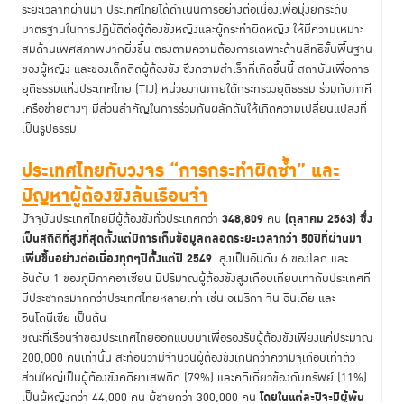
ระยะเวลาที่ผ่านมา ประเทศไทยได้ดำเนินการอย่างต่อเนื่องเพื่อมุ่งยกระดับ
มาตรฐานในการปฏิบัติต่อผู้ต้องขังหญิงและผู้กระทำผิดหญิง ให้มีความเหมาะ
สมด้านเพศสภาพมากยิ่งขึ้น ตรงตามความต้องการเฉพาะด้านสิทธิขั้นพื้นฐาน
ของผู้หญิง และของเด็กติดผู้ต้องขัง ซึ่งความสำเร็จที่เกิดขึ้นนี้ สถาบันเพื่อการ
ยุติธรรมแห่งประเทศไทย (TIJ) หน่วยงานภายใต้กระทรวงยุติธรรม ร่วมกับภาคี
เครือข่ายต่างๆ มีส่วนสำคัญในการร่วมกันผลักดันให้เกิดความเปลี่ยนแปลงที่
เป็นรูปธรรม
ประเทศไทยกับวงจร
“
การกระทำผิดซ้ำ
”
และ
ปัญหาผู้ต้องขังล้นเรือนจำ
348,809
(
ตุลาคม
2563)
ซึ่ง
ปัจจุบันประเทศไทยมีผู้ต้องขังทั่วประเทศกว่า
คน
เป็นสถิติที่สูงที่สุดตั้งแต่มีการเก็บข้อมูลตลอดระยะเวลากว่า
50
ปีที่ผ่านมา
เพิ่มขึ้นอย่างต่อเนื่องทุกๆปีตั้งแต่ปี
2549
สูงเป็นอันดับ 6 ของโลก และ
อันดับ 1 ของภูมิภาคอาเซียน มีปริมาณผู้ต้องขังสูงเกือบเทียบเท่ากับประเทศที่
มีประชากรมากกว่าประเทศไทยหลายเท่า เช่น อเมริกา จีน อินเดีย และ
อินโดนีเซีย เป็นต้น
ขณะที่เรือนจำของประเทศไทยออกแบบมาเพื่อรองรับผู้ต้องขังเพียงแค่ประมาณ
200,000 คนเท่านั้น สะท้อนว่ามีจำนวนผู้ต้องขังเกินกว่าความจุเกือบเท่าตัว
ส่วนใหญ่เป็นผู้ต้องขังคดียาเสพติด (79%) และคดีเกี่ยวข้องกับทรัพย์ (11%)
โดยในแต่ละปีจะมีผู้พ้น
เป็นผู้หญิงกว่า 44,000 คน ผู้ชายกว่า 300,000 คน