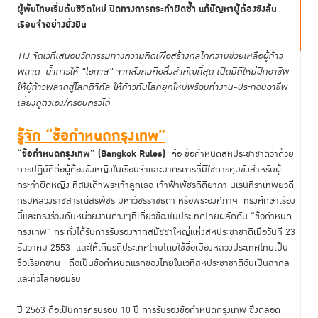
ผู้พ้นโทษเริ่มต้นชีวิตใหม่ ปิดทางการกระทำผิดซ้ำ แก้ปัญหาผู้ต้องขังล้น
เรือนจำอย่างยั่งยืน
TIJ
จัดเวทีเสนอนวัตกรรมทางความคิดเพื่อสร้างกลไกความช่วยเหลือผู้ก้าว
พลาด
ย้ำการให้
"
โอกาส
"
จากสังคมคือสิ่งสำคัญที่สุด เปิดมิติใหม่ฝึกอาชีพ
ให้ผู้ก้าวพลาดสู่โลกดิจิทัล ให้ก้าวทันโลกยุคใหม่พร้อมทำงาน-ประกอบอาขีพ
เลี้ยงดูตัวเอง/ครอบครัวได้
รู้จัก
“
ข้อกำหนดกรุงเทพ
”
“ข้อกำหนดกรุงเทพ” (Bangkok Rules)
คือ ข้อกำหนดสหประชาชาติว่าด้วย
การปฏิบัติต่อผู้ต้องขังหญิงในเรือนจำและมาตรการที่มิใช่การคุมขังสำหรับผู้
กระทำผิดหญิง ที่สมเด็จพระเจ้าลูกเธอ เจ้าฟ้าพัชรกิติยาภา นเรนทิราเทพยวดี
กรมหลวงราชสาริณีสิริพัชร มหาวัชรราชธิดา หรือพระองค์ภาฯ ทรงศึกษาเรื่อง
นี้และทรงร่วมกับหน่วยงานต่างๆที่เกี่ยวข้องในประเทศไทยผลักดัน “ข้อกำหนด
กรุงเทพ” กระทั่งได้รับการรับรองจากสมัชชาใหญ่แห่งสหประชาชาติเมื่อวันที่ 23
ธันวาคม 2553 และให้เกียรติประเทศไทยโดยใช้ชื่อเมืองหลวงประเทศไทยเป็น
ชื่อเรียกขาน ถือเป็นข้อกำหนดแรกของไทยในเวทีสหประชาชาติอันเป็นสากล
และทั่วโลกยอมรับ
ปี 2563 ถือเป็นการครบรอบ 10 ปี การรับรองข้อกำหนดกรุงเทพ ซึ่งตลอด