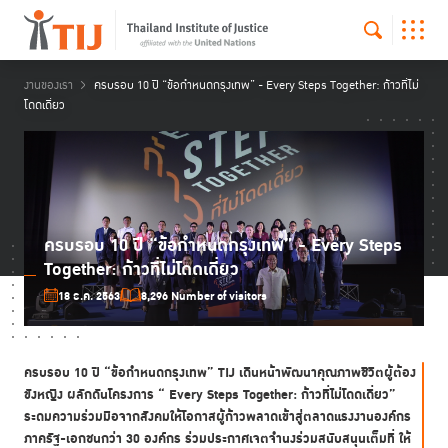
งานของเรา
ครบรอบ 10 ปี “ข้อกำหนดกรุงเทพ” - Every Steps Together: ก้าวที่ไม่
โดดเดี่ยว
ครบรอบ 10 ปี “ข้อกำหนดกรุงเทพ” - Every Steps
Together: ก้าวที่ไม่โดดเดี่ยว
18 ธ.ค. 2563
8,296 Number of visitors
ครบรอบ
10
ปี
“
ข้อกำหนดกรุงเทพ
” TIJ
เดินหน้าพัฒนาคุณภาพชีวิตผู้ต้อง
ขังหญิง ผลักดันโครงการ
“ Every Steps Together:
ก้าวที่ไม่โดดเดี่ยว
”
ระดมความร่วมมือจากสังคมให้โอกาสผู้ก้าวพลาดเข้าสู่ตลาดแรงงานองค์กร
ภาครัฐ-เอกชนกว่า
30
องค์กร ร่วมประกาศเจตจำนงร่วมสนับสนุนเต็มที่ ให้