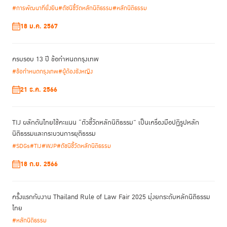
#การพัฒนาที่ยั่งยืน
#ดัชนีชี้วัดหลักนิติธรรม
#หลักนิติธรรม
ขังหญิง พร้อมสร้างความยั่งยืนในการประกอบอาชีพ ภายใต้โครงการ “Every
“
ระบบนิเวศธุรกิจ
”
Step Together ก้าวที่ไม่โดดเดี่ยว” ด้วยการสร้าง
ที่จะส่ง
18 ม.ค. 2567
เสริมให้ผู้ต้องขัง และอดีตผู้ต้องขังหญิงมีโอกาสที่จะประสบความสำเร็จมาก
ที่สุดในการค้นหาและเริ่มต้นอาชีพหลังการพ้นโทษ ซึ่งรวมถึงการสร้างแรง
จูงใจ และหลักประกันให้กับภาคธุรกิจที่พร้อมให้การสนับสนุนด้วย
ครบรอบ 13 ปี ข้อกำหนดกรุงเทพ
#ข้อกำหนดกรุงเทพ
#ผู้ต้องขังหญิง
1.
การส่งเสริมอดีตผู้ต้องขังหญิงสู่ตลาดแรงงานภายในระบบ
โดยแบ่งเป็น
การฝึกอบรม (
Training)
ด้วย
อาชีพที่ตรงตามความต้องการของตลาด
21 ธ.ค. 2566
แรงงานในปัจจุบัน โดยกรมราชทัณฑ์ได้จัดตั้ง ศูนย์ประสานงานและส่งเสริม
CARE
การมีงานทำ (
: Center for Assistance to Reintegration and
Employment) โดยร่วมมือกับภาคเอกชนให้มีการฝึกทักษะทั้งภายในเรือนจำ
TIJ ผลักดันไทยใช้คะแนน “ตัวชี้วัดหลักนิติธรรม” เป็นเครื่องมือปฏิรูปหลัก
และภายในสถานประกอบการ ไปจนถึงการรับลงทะเบียนและบริการจัดหางานให้
นิติธรรมและกระบวนการยุติธรรม
แก่ผู้พ้นโทษ ทั้งนี้ภายใต้การเติบโตของยุคดิจิทัลและเทคโนโลยีและความ
#SDGs
#TIJ
#WJP
#ดัชนีชี้วัดหลักนิติธรรม
ท้าทายของสถานการณ์โควิด-19 ทำให้เรือนจำต้องปรับโปรแกรมการฝึกอาชีพ
18 ก.ย. 2566
ให้เข้ากับลักษณะตลาดที่เปลี่ยนไป โดยมุ่งเน้นมาที่งานเกี่ยวกับดิจิทัล (Digital
Employability) มากขึ้น เช่น แนวทางการสร้าง Content ทางออนไลน์ การใช้
platform delivery และ แนวทางการโปรโมทสินค้าออนไลน์ เป็นต้น
ครั้งแรกกับงาน Thailand Rule of Law Fair 2025 มุ่งยกระดับหลักนิติธรรม
นอกจากนี้ยังมีการสร้างแรงจูงใจให้กับผู้ประกอบการ (Incentivize) เพื่อให้มี
ไทย
มาตรการทางภาษี
การจัดจ้างผู้พ้นโทษเข้าทำงาน ได้แก่
ปัจจุบันได้มีการ
#หลักนิติธรรม
อนุมัติมาตรการยกเว้นภาษีนิติบุคคลแก่บริษัทที่รับผู้พ้นโทษเข้าทำงาน