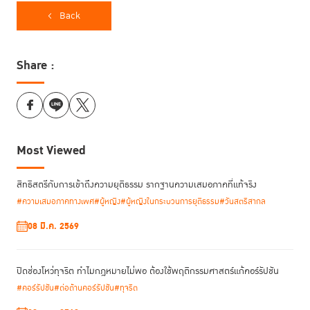
Back
Share :
Most Viewed
สิทธิสตรีกับการเข้าถึงความยุติธรรม รากฐานความเสมอภาคที่แท้จริง
#ความเสมอภาคทางเพศ
#ผู้หญิง
#ผู้หญิงในกระบวนการยุติธรรม
#วันสตรีสากล
08 มี.ค. 2569
ปิดช่องโหว่ทุจริต ทำไมกฎหมายไม่พอ ต้องใช้พฤติกรรมศาสตร์แก้คอร์รัปชัน
#คอร์รัปชัน
#ต่อต้านคอร์รัปชัน
#ทุจริต