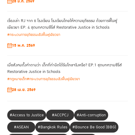
28 ม.ค. 2569
“บทบาทของ
TIJ ที่สำคัญในปีนี้ อาจแบ่งได้เป็น 2 ส่วนคือ หนึ่งในฐานะผู้
ประสานงานของ PNI Network และบทบาทที่สองคือในเชิงของการเป็นหน่วย
เรื่องเล่า RJ จาก 6 โรงเรียน โรงเรียนไทยให้ความยุติธรรม ด้วยการฟื้นฟู
งานที่ร่วมกับรัฐบาลไทยผลักดันข้อกำหนดสหประชาชาติ
ว่าด้วยการปฏิบัติต่อผู้
เยียวยา EP. 4 ชุดบทความซีรี่ส์ Restorative Justice in Schools
ต้องขังหญิงและมาตรการที่มิใช่การคุมขังสำหรับผู้กระทำผิดหญิง
หรือข้อ
กิตติภูมิ กล่าว
กำหนดกรุงเทพ”
และว่า การประชุมในปีนี้มีความสำคัญเพราะ
#กระบวนการยุติธรรมเชิงฟื้นฟูเยียวยา
เรากลับมาเจอกันในรูปแบบออนไซต์เป็นครั้งแรก ภายหลังเกิดการแพร่ระบาด
15 พ.ค. 2569
ของโรคโควิด-19 ซึ่งในช่วงนั้นเราก็มีการจัดประชุมกันแบบออนไลน์มาตั้งแต่ในปี
2563 และก็เป็นช่วงเดียวกับที่ TIJ ได้รับการยอมรับให้เป็นผู้ประสานงานของ
PNI (PNI Coordinator) ดังนั้นปีนี้ก็ถือเป็นปีแรกที่เราจะได้ทำหน้าที่ PNI
เมื่อสังคมตั้งคำถามว่า เด็กที่ทำผิดได้รับโทษจริงหรือ? EP.1 ชุดบทความซีรี่ส์
Coordinator ออนไซต์ด้วย
Restorative Justice in Schools
#กฎหมายเด็ก
#กระบวนการยุติธรรมเชิงฟื้นฟูเยียวยา
“กิจกรรมที่เราร่วมในฐานะ
PNI Coordinator ที่เห็นได้ชัดคือเป็นผู้ดำเนินงาน
จัดการประชุมเชิงปฏิบัติการ
(PNI Workshop)
ร่วมกับสถาบันเพื่อการ
28 เม.ย. 2569
ยุติธรรมแห่งชาติของสหรัฐอเมริกา (National Institute of Justice หรือ
NIJ) ภายใต้หัวข้อ “Enhancing the functioning of the criminal justice
system to ensure access to justice and to realize a safe and
secure society” ในวันแรกของการประชุม โดยเป็นการประชุมที่เราได้ร่วม
#Access to Justice
#ACCPCJ
#Anti-corruption
กิตติภูมิ กล่าว
ออกแบบกิจกรรมและจัดเตรียมงาน”
#ASEAN
#Bangkok Rules
#Bounce Be Good (BBG)