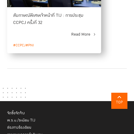
ร่วมงานอีกด้วย
สัมภาษณ์พิเศษเจ้าหน้าที่ TIJ : การประชุม
นำเสนอพัฒนาการและการผลักดันข้อกำหนดกรุงเทพใน
เวทีระหว่างประเทศ
CCPCJ ครั้งที่ 32
Read More
#CCPCJ
#PNI
TOP
จัดซื้อจัดจ้าง
พ.ร.บ./ระเบียบ TIJ
ช่องทางร้องเรียน
กิจกรรมคู่ขนาน
ส่วนในเรื่องการผลักดันข้อกำหนดกรุงเทพ TIJ ร่วมจัด
กับ