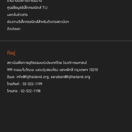
รายงานผลการดำเนินงาน
ในหัวข้อ “Expanding the Promise of the Bangkok
สำนักงาน UNODC
ศูนย์ข้อมูลอิเล็กทรอนิกส์ TIJ
Rules: Towards Gender Responsive and Inclusive Justice for
All”
ที่เน้นย้ำถึงความสำคัญของข้อกำหนดกรุงเทพ ตั้งแต่พัฒนาการจากต้น
บอกรับข่าวสาร
กำเนิดจากพระดำริของสมเด็จพระเจ้าลูกเธอ เจ้าฟ้าพัชรกิติยาภาฯ สู่ความ
ช่องทางอิเล็กทรอนิกส์สำหรับติดต่อสถาบันฯ
สำคัญและผลสำเร็จในการอนุวัติข้อกำหนดในปัจจุบันและการขยายผลพระ
ติดต่อเรา
ปณิธานอันเป็นพื้นฐานของข้อกำหนดกรุงเทพฯ ไปสู่ทุกภาคส่วน โดยระหว่างที่
กิจกรรมดำเนินไป ผู้ร่วมเสวนาได้มีการแลกเปลี่ยนมุมมองต่อความสำคัญและ
ทิศทางในการอนุวัติข้อกำหนดกรุงเทพฯ รวมถึงข้อเสนอแนะในการกำหนด
ที่อยู่
ทิศทางและยุทธศาสตร์การผลักดันข้อกำหนดกรุงเทพฯ ในระดับระหว่างประเทศ
ของสถาบันฯ ต่อไปในอนาคต
สถาบันเพื่อการยุติธรรมแห่งประเทศไทย (องค์การมหาชน)
999 ถนนแจ้งวัฒนะ แขวงทุ่งสองห้อง เขตหลักสี่ กรุงเทพฯ 10210
ในกิจกรรมคู่ขนานครั้งนี้มีผู้อภิปรายประกอบด้วย Ms. Ghada Fathi Waly ผู้
อีเมล: info@tijthailand.org, saraban@tijthailand.org
อำนวยการสำนักงาน UNODC ศาสตราจารย์พิเศษ ดร. กิตติพงษ์ กิตติยา
โทรศัพท์ : 02-522-1199
รักษ์ ที่ปรึกษาสถาบันฯ Ms. Tomoko Akane ผู้พิพากษาศาลอาญาระหว่าง
โทรสาร : 02-522-1198
ประเทศ Mr. Taro Morinaga ผู้อำนวยการสถาบัน UNAFEI และ Ms. Olivia
Rope ผู้อำนวยการองค์กร Penal Reform International และมี ดร.พิเศษ
สอาดเย็น ผู้อำนวยการสถาบันฯ เป็นผู้ดำเนินรายการ
“ไฮไลท์ของงานผลักดันข้อกำหนดกรุงเทพ
การจัด
ยังรวมถึง
นิทรรศการ
From Dark to Light: the Bangkok Rules and the Future
of Women Prisoners
ที่ช่วยเผยแพร่ผลงานของ
TIJ ในการส
ร้างความ