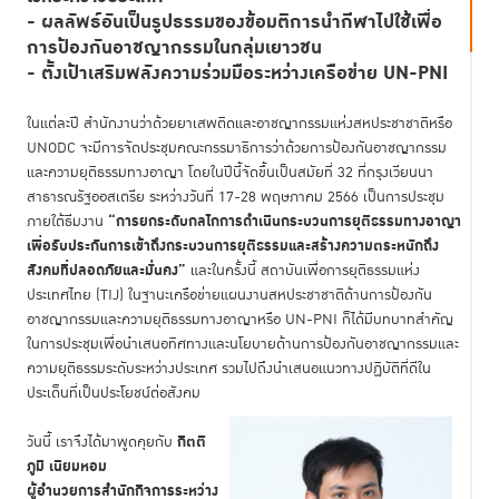
- ผลลัพธ์อันเป็นรูปธรรมของข้อมติการนำกีฬาไปใช้เพื่อ
การป้องกันอาชญากรรมในกลุ่มเยาวชน
- ตั้งเป้าเสริมพลังความร่วมมือระหว่างเครือข่าย UN-PNI
ในแต่ละปี สำนักงานว่าด้วยยาเสพติดและอาชญากรรมแห่งสหประชาชาติหรือ
UNODC จะมีการจัดประชุมคณะกรรมาธิการว่าด้วยการป้องกันอาชญากรรม
และความยุติธรรมทางอาญา โดยในปีนี้จัดขึ้นเป็นสมัยที่ 32 ที่กรุงเวียนนา
สาธารณรัฐออสเตรีย ระหว่างวันที่ 17-28 พฤษภาคม 2566 เป็นการประชุม
“การยกระดับกลไกการดำเนินกระบวนการยุติธรรมทางอาญา
ภายใต้ธีมงาน
เพื่อรับประกันการเข้าถึงกระบวนการยุติธรรมและสร้างความตระหนักถึง
สังคมที่ปลอดภัยและมั่นคง”
และในครั้งนี้ สถาบันเพื่อการยุติธรรมแห่ง
ประเทศไทย (TIJ) ในฐานะเครือข่ายแผนงานสหประชาชาติด้านการป้องกัน
อาชญากรรมและความยุติธรรมทางอาญาหรือ UN-PNI ก็ได้มีบทบาทสำคัญ
ในการประชุมเพื่อนำเสนอทิศทางและนโยบายด้านการป้องกันอาชญากรรมและ
ความยุติธรรมระดับระหว่างประเทศ รวมไปถึงนำเสนอแนวทางปฏิบัติที่ดีใน
ประเด็นที่เป็นประโยชน์ต่อสังคม
กิตติ
วันนี้ เราจึงได้มาพูดคุยกับ
ภูมิ เนียมหอม
ผู้อำนวยการสำนักกิจการระหว่าง