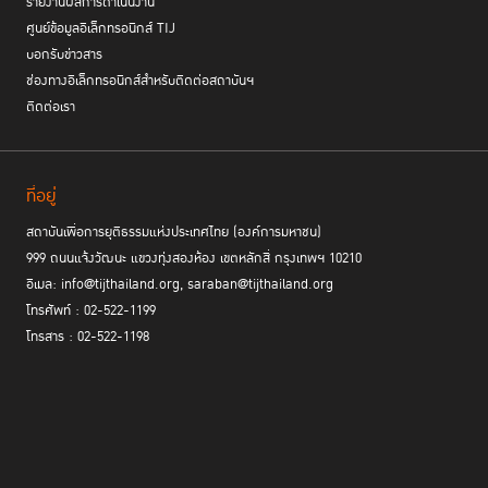
รายงานผลการดำเนินงาน
ในหัวข้อ “Expanding the Promise of the Bangkok
สำนักงาน UNODC
ศูนย์ข้อมูลอิเล็กทรอนิกส์ TIJ
Rules: Towards Gender Responsive and Inclusive Justice for
All”
ที่เน้นย้ำถึงความสำคัญของข้อกำหนดกรุงเทพ ตั้งแต่พัฒนาการจากต้น
บอกรับข่าวสาร
กำเนิดจากพระดำริของสมเด็จพระเจ้าลูกเธอ เจ้าฟ้าพัชรกิติยาภาฯ สู่ความ
ช่องทางอิเล็กทรอนิกส์สำหรับติดต่อสถาบันฯ
สำคัญและผลสำเร็จในการอนุวัติข้อกำหนดในปัจจุบันและการขยายผลพระ
ติดต่อเรา
ปณิธานอันเป็นพื้นฐานของข้อกำหนดกรุงเทพฯ ไปสู่ทุกภาคส่วน โดยระหว่างที่
กิจกรรมดำเนินไป ผู้ร่วมเสวนาได้มีการแลกเปลี่ยนมุมมองต่อความสำคัญและ
ทิศทางในการอนุวัติข้อกำหนดกรุงเทพฯ รวมถึงข้อเสนอแนะในการกำหนด
ที่อยู่
ทิศทางและยุทธศาสตร์การผลักดันข้อกำหนดกรุงเทพฯ ในระดับระหว่างประเทศ
ของสถาบันฯ ต่อไปในอนาคต
สถาบันเพื่อการยุติธรรมแห่งประเทศไทย (องค์การมหาชน)
999 ถนนแจ้งวัฒนะ แขวงทุ่งสองห้อง เขตหลักสี่ กรุงเทพฯ 10210
ในกิจกรรมคู่ขนานครั้งนี้มีผู้อภิปรายประกอบด้วย Ms. Ghada Fathi Waly ผู้
อีเมล: info@tijthailand.org, saraban@tijthailand.org
อำนวยการสำนักงาน UNODC ศาสตราจารย์พิเศษ ดร. กิตติพงษ์ กิตติยา
โทรศัพท์ : 02-522-1199
รักษ์ ที่ปรึกษาสถาบันฯ Ms. Tomoko Akane ผู้พิพากษาศาลอาญาระหว่าง
โทรสาร : 02-522-1198
ประเทศ Mr. Taro Morinaga ผู้อำนวยการสถาบัน UNAFEI และ Ms. Olivia
Rope ผู้อำนวยการองค์กร Penal Reform International และมี ดร.พิเศษ
สอาดเย็น ผู้อำนวยการสถาบันฯ เป็นผู้ดำเนินรายการ
“ไฮไลท์ของงานผลักดันข้อกำหนดกรุงเทพ
การจัด
ยังรวมถึง
นิทรรศการ
From Dark to Light: the Bangkok Rules and the Future
of Women Prisoners
ที่ช่วยเผยแพร่ผลงานของ
TIJ ในการส
ร้างความ