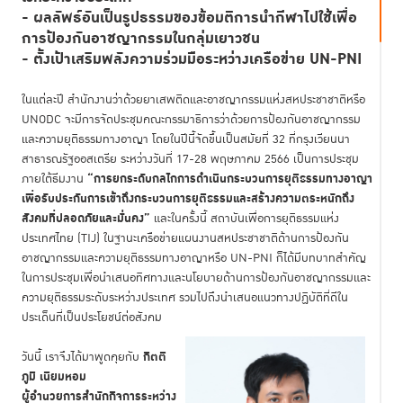
- ผลลัพธ์อันเป็นรูปธรรมของข้อมติการนำกีฬาไปใช้เพื่อ
การป้องกันอาชญากรรมในกลุ่มเยาวชน
- ตั้งเป้าเสริมพลังความร่วมมือระหว่างเครือข่าย UN-PNI
ในแต่ละปี สำนักงานว่าด้วยยาเสพติดและอาชญากรรมแห่งสหประชาชาติหรือ
UNODC จะมีการจัดประชุมคณะกรรมาธิการว่าด้วยการป้องกันอาชญากรรม
และความยุติธรรมทางอาญา โดยในปีนี้จัดขึ้นเป็นสมัยที่ 32 ที่กรุงเวียนนา
สาธารณรัฐออสเตรีย ระหว่างวันที่ 17-28 พฤษภาคม 2566 เป็นการประชุม
“การยกระดับกลไกการดำเนินกระบวนการยุติธรรมทางอาญา
ภายใต้ธีมงาน
เพื่อรับประกันการเข้าถึงกระบวนการยุติธรรมและสร้างความตระหนักถึง
สังคมที่ปลอดภัยและมั่นคง”
และในครั้งนี้ สถาบันเพื่อการยุติธรรมแห่ง
ประเทศไทย (TIJ) ในฐานะเครือข่ายแผนงานสหประชาชาติด้านการป้องกัน
อาชญากรรมและความยุติธรรมทางอาญาหรือ UN-PNI ก็ได้มีบทบาทสำคัญ
ในการประชุมเพื่อนำเสนอทิศทางและนโยบายด้านการป้องกันอาชญากรรมและ
ความยุติธรรมระดับระหว่างประเทศ รวมไปถึงนำเสนอแนวทางปฏิบัติที่ดีใน
ประเด็นที่เป็นประโยชน์ต่อสังคม
กิตติ
วันนี้ เราจึงได้มาพูดคุยกับ
ภูมิ เนียมหอม
ผู้อำนวยการสำนักกิจการระหว่าง