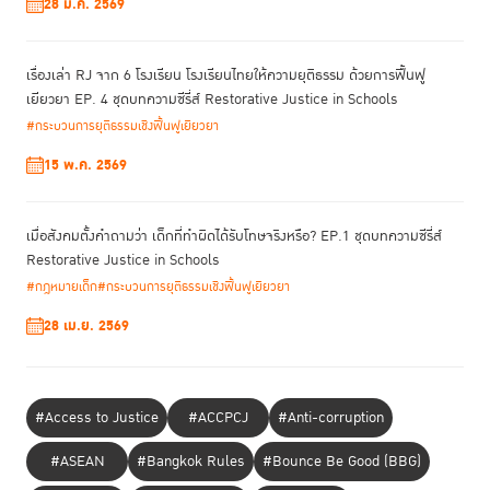
28 ม.ค. 2569
“บทบาทของ
TIJ ที่สำคัญในปีนี้ อาจแบ่งได้เป็น 2 ส่วนคือ หนึ่งในฐานะผู้
ประสานงานของ PNI Network และบทบาทที่สองคือในเชิงของการเป็นหน่วย
เรื่องเล่า RJ จาก 6 โรงเรียน โรงเรียนไทยให้ความยุติธรรม ด้วยการฟื้นฟู
งานที่ร่วมกับรัฐบาลไทยผลักดันข้อกำหนดสหประชาชาติ
ว่าด้วยการปฏิบัติต่อผู้
เยียวยา EP. 4 ชุดบทความซีรี่ส์ Restorative Justice in Schools
ต้องขังหญิงและมาตรการที่มิใช่การคุมขังสำหรับผู้กระทำผิดหญิง
หรือข้อ
กิตติภูมิ กล่าว
กำหนดกรุงเทพ”
และว่า การประชุมในปีนี้มีความสำคัญเพราะ
#กระบวนการยุติธรรมเชิงฟื้นฟูเยียวยา
เรากลับมาเจอกันในรูปแบบออนไซต์เป็นครั้งแรก ภายหลังเกิดการแพร่ระบาด
15 พ.ค. 2569
ของโรคโควิด-19 ซึ่งในช่วงนั้นเราก็มีการจัดประชุมกันแบบออนไลน์มาตั้งแต่ในปี
2563 และก็เป็นช่วงเดียวกับที่ TIJ ได้รับการยอมรับให้เป็นผู้ประสานงานของ
PNI (PNI Coordinator) ดังนั้นปีนี้ก็ถือเป็นปีแรกที่เราจะได้ทำหน้าที่ PNI
เมื่อสังคมตั้งคำถามว่า เด็กที่ทำผิดได้รับโทษจริงหรือ? EP.1 ชุดบทความซีรี่ส์
Coordinator ออนไซต์ด้วย
Restorative Justice in Schools
#กฎหมายเด็ก
#กระบวนการยุติธรรมเชิงฟื้นฟูเยียวยา
“กิจกรรมที่เราร่วมในฐานะ
PNI Coordinator ที่เห็นได้ชัดคือเป็นผู้ดำเนินงาน
จัดการประชุมเชิงปฏิบัติการ
(PNI Workshop)
ร่วมกับสถาบันเพื่อการ
28 เม.ย. 2569
ยุติธรรมแห่งชาติของสหรัฐอเมริกา (National Institute of Justice หรือ
NIJ) ภายใต้หัวข้อ “Enhancing the functioning of the criminal justice
system to ensure access to justice and to realize a safe and
secure society” ในวันแรกของการประชุม โดยเป็นการประชุมที่เราได้ร่วม
#Access to Justice
#ACCPCJ
#Anti-corruption
กิตติภูมิ กล่าว
ออกแบบกิจกรรมและจัดเตรียมงาน”
#ASEAN
#Bangkok Rules
#Bounce Be Good (BBG)