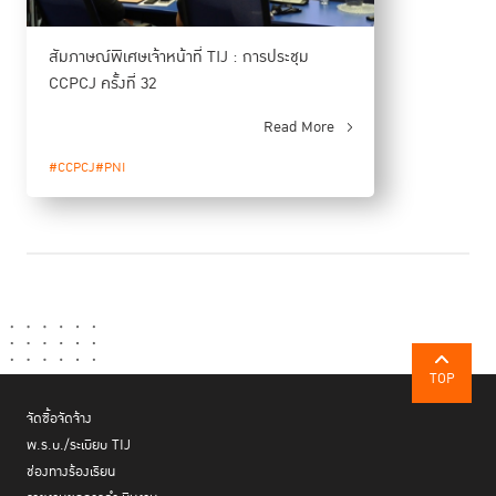
ร่วมงานอีกด้วย
สัมภาษณ์พิเศษเจ้าหน้าที่ TIJ : การประชุม
นำเสนอพัฒนาการและการผลักดันข้อกำหนดกรุงเทพใน
เวทีระหว่างประเทศ
CCPCJ ครั้งที่ 32
Read More
#CCPCJ
#PNI
TOP
จัดซื้อจัดจ้าง
พ.ร.บ./ระเบียบ TIJ
ช่องทางร้องเรียน
กิจกรรมคู่ขนาน
ส่วนในเรื่องการผลักดันข้อกำหนดกรุงเทพ TIJ ร่วมจัด
กับ