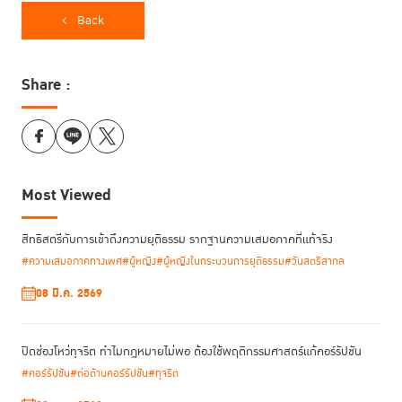
Back
Share :
Most Viewed
สิทธิสตรีกับการเข้าถึงความยุติธรรม รากฐานความเสมอภาคที่แท้จริง
#ความเสมอภาคทางเพศ
#ผู้หญิง
#ผู้หญิงในกระบวนการยุติธรรม
#วันสตรีสากล
08 มี.ค. 2569
ปิดช่องโหว่ทุจริต ทำไมกฎหมายไม่พอ ต้องใช้พฤติกรรมศาสตร์แก้คอร์รัปชัน
#คอร์รัปชัน
#ต่อต้านคอร์รัปชัน
#ทุจริต