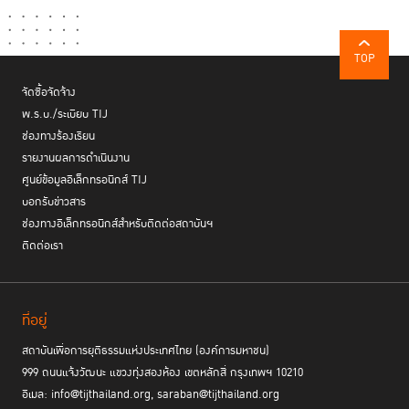
TOP
จัดซื้อจัดจ้าง
พ.ร.บ./ระเบียบ TIJ
ช่องทางร้องเรียน
รายงานผลการดำเนินงาน
ศูนย์ข้อมูลอิเล็กทรอนิกส์ TIJ
บอกรับข่าวสาร
ช่องทางอิเล็กทรอนิกส์สำหรับติดต่อสถาบันฯ
ติดต่อเรา
ที่อยู่
สถาบันเพื่อการยุติธรรมแห่งประเทศไทย (องค์การมหาชน)
999 ถนนแจ้งวัฒนะ แขวงทุ่งสองห้อง เขตหลักสี่ กรุงเทพฯ 10210
อีเมล: info@tijthailand.org, saraban@tijthailand.org