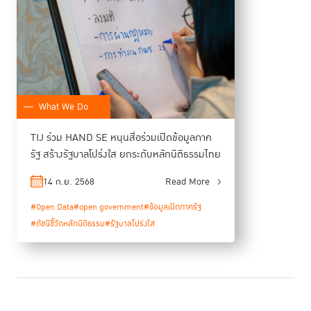
What We Do
TIJ ร่วม HAND SE หนุนสื่อร่วมเปิดข้อมูลภาค
รัฐ สร้างรัฐบาลโปร่งใส ยกระดับหลักนิติธรรมไทย
ผลลัพธ์จากการสัมมนาครั้งนี้สะท้อนจุดยืนร่วมกันว่า การแก้ไขกฎหมายสูงสุด
ของประเทศต้องเป็นกระบวนการที่รวดเร็ว โปร่งใส และเปิดกว้าง โดยข้อมูล
14 ก.ย. 2568
Read More
ทั้งหมดจะถูกนำไปใช้เป็นแกนหลักในกิจกรรม Dream Con Phase 3 เพื่อ
เตรียมลงพื้นที่รับฟังเสียงในภูมิภาค มุ่งสร้างระบบนิเวศประชาธิปไตยที่ขับ
#Open Data
#open government
#ข้อมูลเปิดภาครัฐ
เคลื่อนด้วยข้อมูล และรับฟังความคิดเห็นที่แตกต่างหลากหลายของประชาชน
#ดัชนีชี้วัดหลักนิติธรรม
#รัฐบาลโปร่งใส
ทุกกลุ่มอย่างเท่าเทียมต่อไป