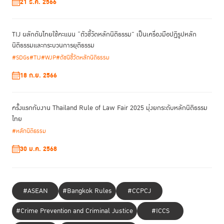
21 ธ.ค. 2566
TIJ ผลักดันไทยใช้คะแนน “ตัวชี้วัดหลักนิติธรรม” เป็นเครื่องมือปฏิรูปหลัก
นิติธรรมและกระบวนการยุติธรรม
#SDGs
#TIJ
#WJP
#ดัชนีชี้วัดหลักนิติธรรม
18 ก.ย. 2566
ครั้งแรกกับงาน Thailand Rule of Law Fair 2025 มุ่งยกระดับหลักนิติธรรม
ไทย
#หลักนิติธรรม
30 ม.ค. 2568
บรรยากาศภายในงานเต็มไปด้วยการระดมสมองอย่างสร้างสรรค์ผ่านกิจกรรม
Wall of Ideas และวงเสวนา Roundtable โดยประเด็นที่มีการถกเถียงอย่าง
การชี้เป้าเรื่องที่จะสร้างผลกระทบสูงในชั้นร่างรัฐธรรมนูญช่วง 2-3
เข้มข้นคือ
#ASEAN
#Bangkok Rules
#CCPCJ
ปีข้างหน้า รวมถึงการร่วมกันออกแบบกระบวนการรับฟังความคิดเห็นที่ลง
ลึกถึงพื้นที่ระดับภูมิภาค เพื่อนำประสบการณ์ตรงของพลเมืองมาแปรเปลี่ยน
#Crime Prevention and Criminal Justice
#ICCS
เป็นข้อเสนอเชิงนโยบายที่มีคุณภาพ