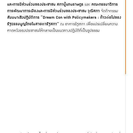
และการมีส่วนร่วมของประชาชน​ สภาผู้แทนราษฎร
คณะกรรมาธิการ
และ
การพัฒนาการเมืองและการมีส่วนร่วมของประชาชน วุฒิสภา
จัดกิจกรรม
สัมมนาเชิงปฏิบัติการ “Dream Con with Policymakers : ก้าวต่อไปของ
รัฐธรรมนูญไทยในสายตารัฐสภา”
ณ อาคารรัฐสภา เพื่อแปรเปลี่ยนความ
คาดหวังของประชาชนให้กลายเป็นแนวทางปฏิบัติที่เป็นรูปธรรม