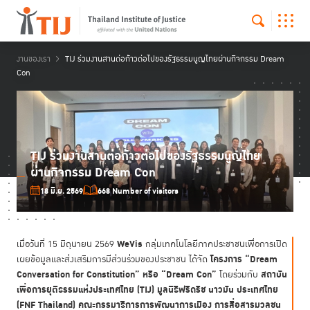
งานของเรา
TIJ ร่วมงานสานต่อก้าวต่อไปของรัฐธรรมนูญไทยผ่านกิจกรรม Dream
Con
TIJ ร่วมงานสานต่อก้าวต่อไปของรัฐธรรมนูญไทย
ผ่านกิจกรรม Dream Con
18 มิ.ย. 2569
668 Number of visitors
WeVis
เมื่อวันที่ 15 มิถุนายน 2569
กลุ่มเทคโนโลยีภาคประชาชนเพื่อการเปิด
โครงการ “Dream
เผยข้อมูลและส่งเสริมการมีส่วนร่วมของประชาชน ได้จัด
Conversation for Constitution” หรือ “Dream Con”
สถาบัน
โดยร่วมกับ
เพื่อการยุติธรรมแห่งประเทศไทย (TIJ) มูลนิธิฟรีดริช นาวมัน ประเทศไทย
(FNF Thailand) คณะกรรมาธิการการพัฒนาการเมือง การสื่อสารมวลชน