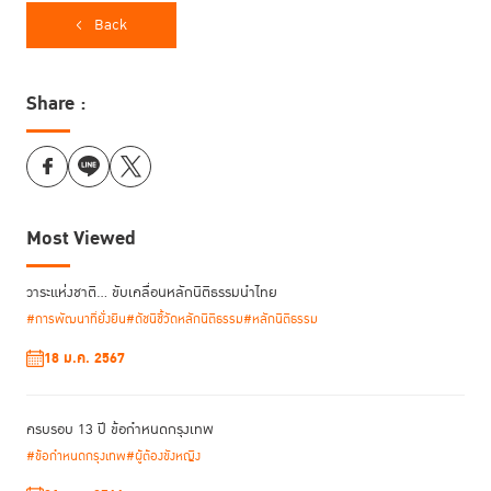
Back
Share :
Most Viewed
วาระแห่งชาติ… ขับเคลื่อนหลักนิติธรรมนำไทย
#การพัฒนาที่ยั่งยืน
#ดัชนีชี้วัดหลักนิติธรรม
#หลักนิติธรรม
18 ม.ค. 2567
การสัมมนาเชิงปฏิบัติการครั้งนี้ เป็นการเปิดพื้นที่ปลอดภัยในการทำ
กระบวนการนโยบายแบบมีส่วนร่วม โดยมีสมาชิกรัฐสภา (สส. และ สว.) นัก
วิชาการ สถาบันวิจัยนโยบายสาธารณะ (Think Tank) และสื่อมวลชน มาร่วม
ครบรอบ 13 ปี ข้อกำหนดกรุงเทพ
กันออกแบบทิศทางผ่านกิจกรรมสำคัญ
#ข้อกำหนดกรุงเทพ
#ผู้ต้องขังหญิง