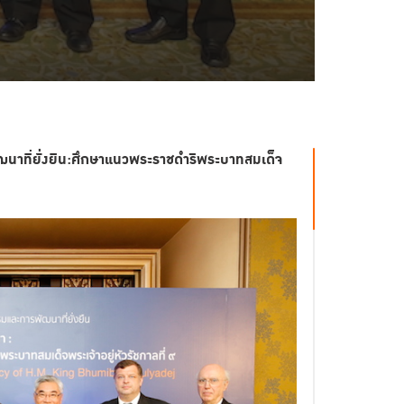
ฒนาที่ยั่งยืน:ศึกษาแนวพระราชดำริพระบาทสมเด็จ