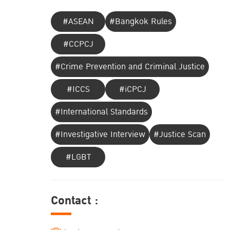
#ASEAN
#Bangkok Rules
#CCPCJ
#Crime Prevention and Criminal Justice
#ICCS
#iCPCJ
#International Standards
#Investigative Interview
#Justice Scan
#LGBT
Contact :