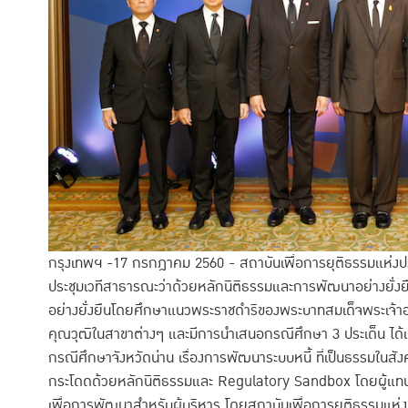
กรุงเทพฯ -17 กรกฎาคม 2560 - สถาบันเพื่อการยุติธรรมแห่งปร
ประชุมเวทีสาธารณะว่าด้วยหลักนิติธรรมและการพัฒนาอย่างยั่งยื
อย่างยั่งยืนโดยศึกษาแนวพระราชดำริของพระบาทสมเด็จพระเจ้าอยู
คุณวุฒิในสาขาต่างๆ และมีการนำเสนอกรณีศึกษา 3 ประเด็น ได้แก่ 
กรณีศึกษาจังหวัดน่าน เรื่องการพัฒนาระบบหนี้ ที่เป็นธรรมในสัง
กระโดดด้วยหลักนิติธรรมและ Regulatory Sandbox โดยผู้แทนจา
เพื่อการพัฒนาสำหรับผู้บริหาร โดยสถาบันเพื่อการยุติธรรมแ