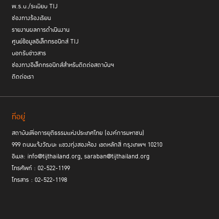
พ.ร.บ./ระเบียบ TIJ
ช่องทางร้องเรียน
รายงานผลการดำเนินงาน
ศูนย์ข้อมูลอิเล็กทรอนิกส์ TIJ
บอกรับข่าวสาร
ช่องทางอิเล็กทรอนิกส์สำหรับติดต่อสถาบันฯ
ติดต่อเรา
ที่อยู่
สถาบันเพื่อการยุติธรรมแห่งประเทศไทย (องค์การมหาชน)
999 ถนนแจ้งวัฒนะ แขวงทุ่งสองห้อง เขตหลักสี่ กรุงเทพฯ 10210
อีเมล: info@tijthailand.org, saraban@tijthailand.org
โทรศัพท์ : 02-522-1199
โทรสาร : 02-522-1198