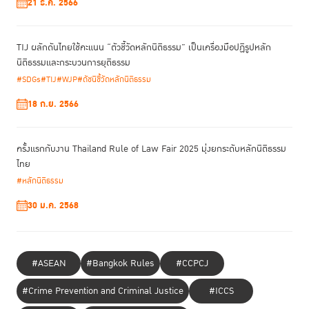
21 ธ.ค. 2566
TIJ ผลักดันไทยใช้คะแนน “ตัวชี้วัดหลักนิติธรรม” เป็นเครื่องมือปฏิรูปหลัก
นิติธรรมและกระบวนการยุติธรรม
#SDGs
#TIJ
#WJP
#ดัชนีชี้วัดหลักนิติธรรม
18 ก.ย. 2566
ครั้งแรกกับงาน Thailand Rule of Law Fair 2025 มุ่งยกระดับหลักนิติธรรม
ไทย
#หลักนิติธรรม
30 ม.ค. 2568
#ASEAN
#Bangkok Rules
#CCPCJ
#Crime Prevention and Criminal Justice
#ICCS