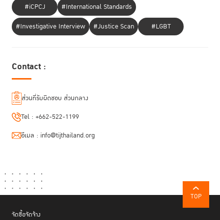
#iCPCJ
#International Standards
ต่อมาจึงเป็นเทศกาลที่ทั่วโลกได้เข้าร่วมเฉลิมฉลองความภาคภูมิใจในความเป็น
#Investigative Interview
#Justice Scan
#LGBT
LGBTQ+ มีการรณรงค์สร้างความตระหนักรู้และเดินขบวนพาเหรด โดยมีธงสี
รุ้งเป็นตัวแทนสัญลักษณ์แห่งความหลากหลายของผู้คน
Contact :
ส่วนที่รับผิดชอบ ส่วนกลาง
Tel :
+662-522-1199
อีเมล :
info@tijthailand.org
TOP
จัดซื้อจัดจ้าง